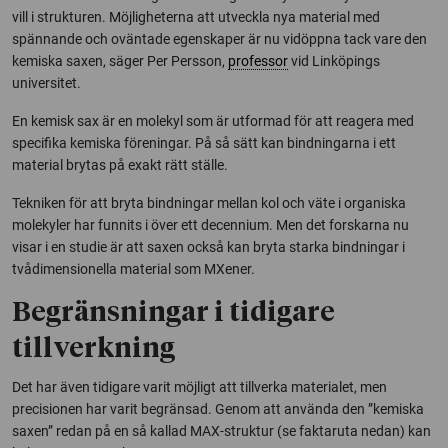
vill i strukturen. Möjligheterna att utveckla nya material med
spännande och oväntade egenskaper är nu vidöppna tack vare den
kemiska saxen, säger Per Persson,
professor
vid Linköpings
universitet.
En kemisk sax är en molekyl som är utformad för att reagera med
specifika kemiska föreningar. På så sätt kan bindningarna i ett
material brytas på exakt rätt ställe.
Tekniken för att bryta bindningar mellan kol och väte i organiska
molekyler har funnits i över ett decennium. Men det forskarna nu
visar i en studie är att saxen också kan bryta starka bindningar i
tvådimensionella material som MXener.
Begränsningar i tidigare
tillverkning
Det har även tidigare varit möjligt att tillverka materialet, men
precisionen har varit begränsad. Genom att använda den ”kemiska
saxen” redan på en så kallad MAX-struktur (se faktaruta nedan) kan