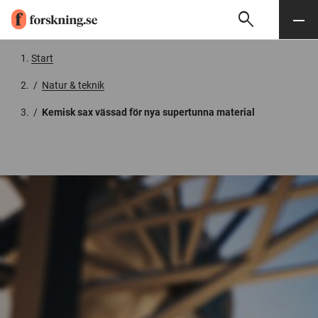
search
Sök
Meny
Gå till innehåll
Start
/
Natur & teknik
/
Kemisk sax vässad för nya supertunna material