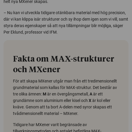
helt nya MXener skapas.
– Nu kan vi utveckla tidigare otänkbara material med hög precision,
där vi kan klippa isär strukturer och sy ihop dem igen som vi vill, samt
styra deras egenskaper så att nya tillämpningar blir möjliga, säger
Per Eklund, professor vid IFM.
Fakta om MAX-strukturer
och MXener
För att skapa MXener utgår man från ett tredimensionellt
grundmaterial som kallas för MAX-struktur. Det består av
tre olika ämnen:
M
är en övergångsmetall,
A
är ett
grundämne som aluminium eller kisel och
X
är kol eller
kväve. Genom att ta bort A-delen med syror skapas ett
tvådimensionellt material – MXener.
Tidigare har MXener varit begränsade av
tillverkningsmetoden och antalet befintliga MAX-