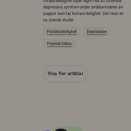
föräldraledighet löper lägre risk att utveckla
depressiva symtom under småbarnsåren än
pappor som tar kortare ledighet. Det visar en
ny svensk studie.
Föräldraledighet
Depression
Psykisk hälsa
Visa fler artiklar