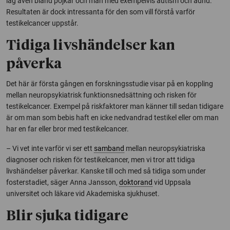
låg även bland pojkar och män med exempelvis autism och adhd.
Resultaten är dock intressanta för den som vill förstå varför
testikelcancer uppstår.
Tidiga livshändelser kan
påverka
Det här är första gången en forskningsstudie visar på en koppling
mellan neuropsykiatrisk funktionsnedsättning och risken för
testikelcancer. Exempel på riskfaktorer man känner till sedan tidigare
är om man som bebis haft en icke nedvandrad testikel eller om man
har en far eller bror med testikelcancer.
– Vi vet inte varför vi ser ett
samband
mellan neuropsykiatriska
diagnoser och risken för testikelcancer, men vi tror att tidiga
livshändelser påverkar. Kanske till och med så tidiga som under
fosterstadiet, säger Anna Jansson,
doktorand
vid Uppsala
universitet och läkare vid Akademiska sjukhuset.
Blir sjuka tidigare