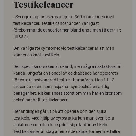
Testikelcancer
I Sverige diagnostiseras ungefär 360 män årligen med
testikelcancer. Testikelcancer är den vanligast
förekommande cancerformen bland unga män i åldern 15
till 35 år.
Det vanligaste symtomet vid testikelcancer är att man
känner en knöl i testikeln.
Den specifika orsaken är okänd, men några riskfaktorer är
kända. Ungefär en tiondel av de drabbade har opererats
för en icke nedvandrad testikel i barnaåren. Hos 1 till 3
procent av dem som insjuknar syns också en ärftlig
benägenhet. Risken anses störst om man har en bror som
också har haft testikelcancer.
Behandlingen går ut på att operera bort den sjuka
testikeln. Med hjälp av cytostatika kan man även bota
sjukdomen om den har spridit sig utanför testikeln.
Testikelcancer är idag är en av de cancerformer med allra