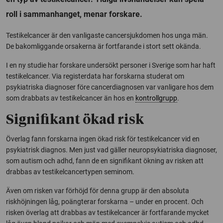
roll i sammanhanget, menar forskare.
Testikelcancer är den vanligaste cancersjukdomen hos unga män.
De bakomliggande orsakerna är fortfarande i stort sett okända.
I en ny studie har forskare undersökt personer i Sverige som har haft
testikelcancer. Via registerdata har forskarna studerat om
psykiatriska diagnoser före cancerdiagnosen var vanligare hos dem
som drabbats av testikelcancer än hos en
kontrollgrupp
.
Signifikant ökad risk
Överlag fann forskarna ingen ökad risk för testikelcancer vid en
psykiatrisk diagnos. Men just vad gäller neuropsykiatriska diagnoser,
som autism och adhd, fann de en signifikant ökning av risken att
drabbas av testikelcancertypen seminom.
Även om risken var förhöjd för denna grupp är den absoluta
riskhöjningen låg, poängterar forskarna – under en procent. Och
risken överlag att drabbas av testikelcancer är fortfarande mycket