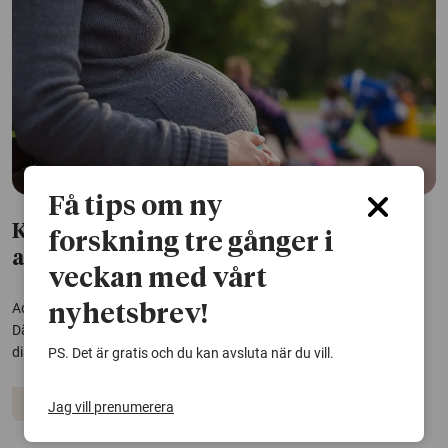
Få tips om ny
Kejsarsnitt vanligare hos kvinnor med
forskning tre gånger i
adhd
veckan med vårt
Adhd ökar inte risken för komplikationer under en graviditet.
nyhetsbrev!
Däremot är planerade kejsarsnitt vanligare hos kvinnor med
diagnosen, enligt en studie.
PS. Det är gratis och du kan avsluta när du vill.
Adhd
Graviditet
Jag vill prenumerera