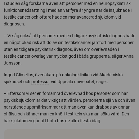
I studien såg forskarna även att personer med en neuropsykiatrisk
funktionsnedsättning i median var fyra år yngre när de insjuknade i
testikelcancer och oftare hade en mer avancerad sjukdom vid
diagnosen.
– Vi såg också att personer med en tidigare psykiatrisk diagnos hade
en något ökad risk att dö av sin testikelcancer jämfört med personer
utan en tidigare psykiatrisk diagnos, även om överlevnaden i
testikelcancer överlag var mycket god i båda grupperna, säger Anna
Jansson.
Ingrid Glimelius, överläkare på onkologkliniken vid Akademiska
sjukhuset och
professor
vid Uppsala universitet, säger:
– Eftersom vi ser en försämrad överlevnad hos personer som har
psykisk sjukdom är det viktigt att vården, personerna själva och även
närstående uppmärksammar att man även kan drabbas av annan
ohälsa och känner man en knöl i testikeln ska man söka vård. Den
här sjukdomen går att bota hos de allra flesta idag.