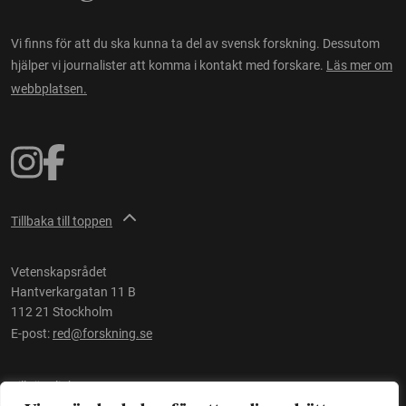
Vi finns för att du ska kunna ta del av svensk forskning. Dessutom
hjälper vi journalister att komma i kontakt med forskare.
Läs mer om
webbplatsen.
Tillbaka till toppen
Vetenskapsrådet
Hantverkargatan 11 B
112 21 Stockholm
E-post:
red@forskning.se
Tillgänglighet