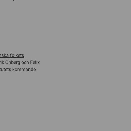
nska folkets
rik Öhberg och Felix
titutets kommande