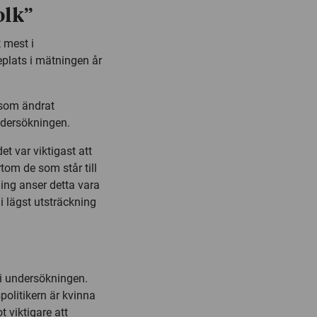
olk”
 mest i
eplats i mätningen år
t som ändrat
ndersökningen.
t var viktigast att
rtom de som står till
ing anser detta vara
 i lägst utsträckning
e i undersökningen.
spolitikern är kvinna
 viktigare att