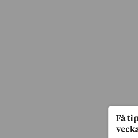
Få ti
vecka