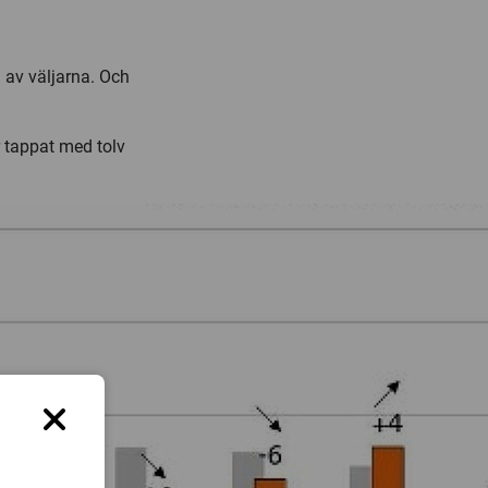
g av väljarna. Och
 tappat med tolv