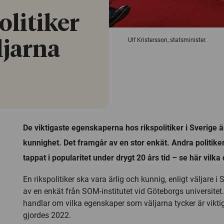
olitiker
Ulf Kristersson, statsminister.
ljarna
De viktigaste egenskaperna hos rikspolitiker i Sverige ä
kunnighet. Det framgår av en stor enkät. Andra politik
tappat i popularitet under drygt 20 års tid – se här vilka 
En rikspolitiker ska vara ärlig och kunnig, enligt väljare i
av en enkät från SOM-institutet vid Göteborgs universite
handlar om vilka egenskaper som väljarna tycker är viktiga
gjordes 2022.