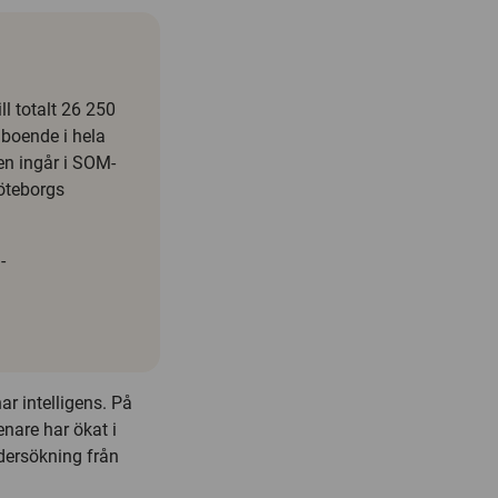
l totalt 26 250
boende i hela
en ingår i SOM-
öteborgs
-
r intelligens. På
enare har ökat i
dersökning från