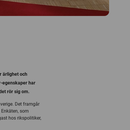
r ärlighet och
er-egenskaper har
det rör sig om.
 Sverige. Det framgår
t. Enkäten, som
st hos rikspolitiker,