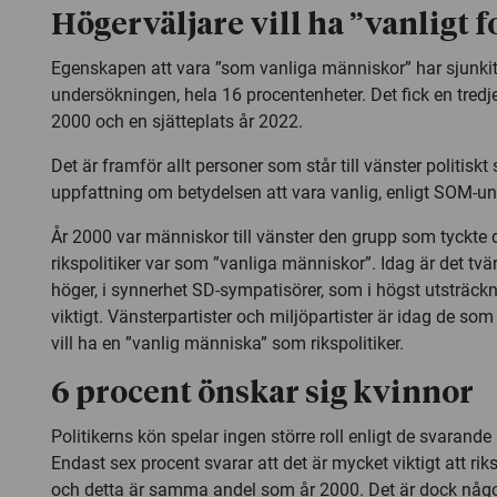
Högerväljare vill ha ”vanligt f
Egenskapen att vara ”som vanliga människor” har sjunkit
undersökningen, hela 16 procentenheter. Det fick en tredj
2000 och en sjätteplats år 2022.
Det är framför allt personer som står till vänster politisk
uppfattning om betydelsen att vara vanlig, enligt SOM-u
År 2000 var människor till vänster den grupp som tyckte de
rikspolitiker var som ”vanliga människor”. Idag är det tvä
höger, i synnerhet SD-sympatisörer, som i högst utsträckn
viktigt. Vänsterpartister och miljöpartister är idag de som
vill ha en ”vanlig människa” som rikspolitiker.
6 procent önskar sig kvinnor
Politikerns kön spelar ingen större roll enligt de svarand
Endast sex procent svarar att det är mycket viktigt att rik
och detta är samma andel som år 2000. Det är dock något