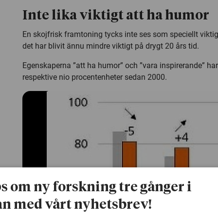
Inte lika viktigt att ha humor
En skojfrisk framtoning tycks inte ses som speciellt vikti
det har blivit ännu mindre viktigt på drygt 20 års tid.
Egenskaperna ”att ha humor” och ”vara inspirerande” har
respektive nio procentenheter sedan 2000.
ps om ny forskning tre gånger i
n med vårt nyhetsbrev!