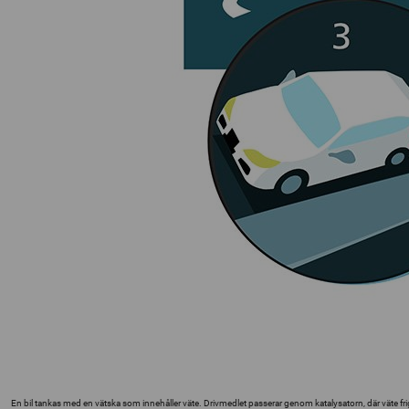
En bil tankas med en vätska som innehåller väte. Drivmedlet passerar genom katalysatorn, där väte frig