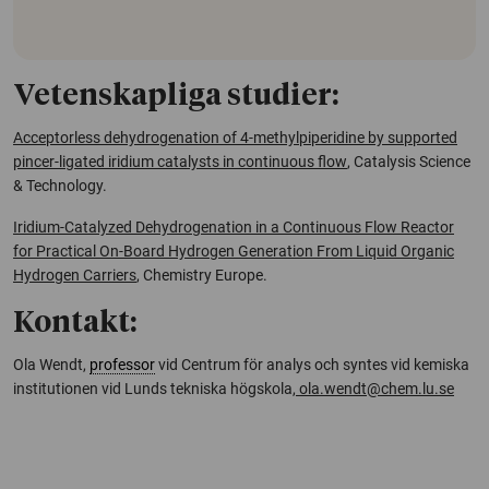
Vetenskapliga studier:
Acceptorless dehydrogenation of 4-methylpiperidine by supported
pincer-ligated iridium catalysts in continuous flow
,
Catalysis Science
& Technology.
Iridium-Catalyzed Dehydrogenation in a Continuous Flow Reactor
for Practical On-Board Hydrogen Generation From Liquid Organic
Hydrogen Carriers
,
Chemistry Europe.
Kontakt:
Ola Wendt,
professor
vid Centrum för analys och syntes vid kemiska
institutionen vid Lunds tekniska högskola,
ola.wendt@chem.lu.se