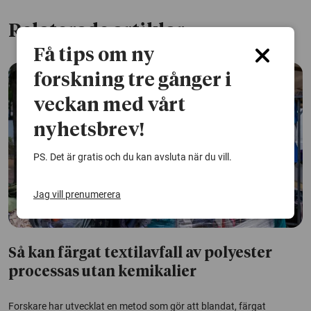
Relaterade artiklar
Få tips om ny
forskning tre gånger i
veckan med vårt
nyhetsbrev!
PS. Det är gratis och du kan avsluta när du vill.
Jag vill prenumerera
Så kan färgat textilavfall av polyester
processas utan kemikalier
Forskare har utvecklat en metod som gör att blandat, färgat