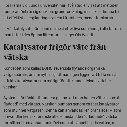
Forskarna vid Lunds universitet har i två studier visat att metoden
fungerar. Det rör sig dock om
grundforskning
, men skulle kunna bli
ett effektivt energilagringssystem i framtiden, menar forskarna.
– Vår katalysator är bland de mest effektiva som finns, i alla fall om
man tittar i den öppna litteraturen, säger Ola Wendt.
Katalysator frigör väte från
vätska
Konceptet som kallas LOHC, reversibla flytande organiska
vätgasbärare, är inte nytt i sig. Utmaningen ligger i att hitta en så
effektiv katalysator som möjligt för att kunna utvinna vätet ur
vätskan.
Systemet är tänkt att fungera genom att man har en vätska som är
”laddad” med vätgas. Vätskan pumpas genom en fast katalysator
som utvinner vätgasen. Denna kan användas i en bränslecell – som
omvandlar kemiskt bränsle till el – medan den ”urladdade” vätskan
fortsätter till en annan tank. Det enda utsläppet blir då vatten, men