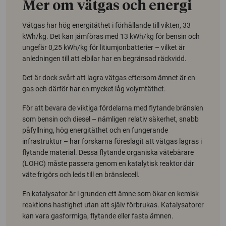
Mer om vätgas och energi
Vätgas har hög energitäthet i förhållande till vikten, 33
kWh/kg. Det kan jämföras med 13 kWh/kg för bensin och
ungefär 0,25 kWh/kg för litiumjonbatterier – vilket är
anledningen till att elbilar har en begränsad räckvidd.
Det är dock svårt att lagra vätgas eftersom ämnet är en
gas och därför har en mycket låg volymtäthet.
För att bevara de viktiga fördelarna med flytande bränslen
som bensin och diesel – nämligen relativ säkerhet, snabb
påfyllning, hög energitäthet och en fungerande
infrastruktur – har forskarna föreslagit att vätgas lagras i
flytande material. Dessa flytande organiska vätebärare
(LOHC) måste passera genom en katalytisk reaktor där
väte frigörs och leds till en bränslecell.
En katalysator är i grunden ett ämne som ökar en kemisk
reaktions hastighet utan att själv förbrukas. Katalysatorer
kan vara gasformiga, flytande eller fasta ämnen.