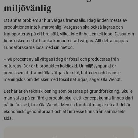
miljövänlig
Ett annat problem är hur vätgas framställs. Idag är den mesta av
produktionen inte klimatvänlig. Vätgasen ska också lagras och
transporteras på ett bra sätt, vilket inte är helt enkelt idag. Dessutom
finns risker med att tanka komprimerad vätgas. Allt detta hoppas
Lundaforskarna lösa med sin metod.
– 98 procent av all vätgas i dag är fossil och produceras från
naturgas. Där är biprodukten koldioxid. Ur miljösynpunkt är
premissen att framställa vätgas för stål, batterier och bränsle
meningslös om det sker med fossil naturgas, säger Ola Wendt.
Det här är en teknisk lösning som baseras på grundforskning. Skulle
man satsa på en färdig produkt skulle ett koncept kunna finnas klart
på tio års sikt, tror Ola Wendt. Men en förutsättning är då att det är
ekonomiskt genomförbart och att intresse finns från samhällets
sida.