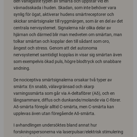
den vanligaste typen av smärta och uppstår vid en
vävnadsskada i huden. Skadan, som inte behöver vara
synlig för ögat, aktiverar hudens smärtreceptorer och
skickar smärtsignaler till ryggmärgen, som är en del av det
centrala nervsystemet. Signalerna når olika delar av
hjärnan och därmed blir man medveten om smärtan, man
tolkar smärtan och kopplar den till sådant som oro,
ångest och stress. Genom att det autonoma
nervsystemet samtidigt kopplas in visar sig smärtan även
som exempelvis ökad puls, högre blodtryck och snabbare
andning.
De nociceptiva smärtsignalerna orsakar två typer av
smärta: En snabb, välavgränsad och skarp
varningssmärta som går via A-deltafibrer (Aδ), och en
långsammare, diffus och dunkande/molande via C-fibrer.
Aδ-smärta föregår alltid C-smärta, men C-smärta kan
upplevas även utan föregående Aδ-smärta.
I avhandlingen undersöktes bland annat hur
forskningspersonerna via laserpulsar/elektrisk stimulering