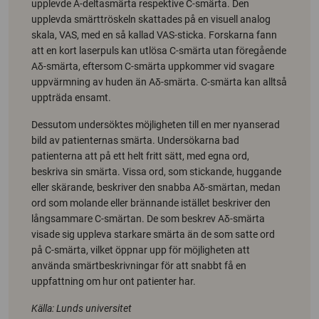
upplevde A-deltasmärta respektive C-smärta. Den
upplevda smärttröskeln skattades på en visuell analog
skala, VAS, med en så kallad VAS-sticka. Forskarna fann
att en kort laserpuls kan utlösa C-smärta utan föregående
Aδ-smärta, eftersom C-smärta uppkommer vid svagare
uppvärmning av huden än Aδ-smärta. C-smärta kan alltså
uppträda ensamt.
Dessutom undersöktes möjligheten till en mer nyanserad
bild av patienternas smärta. Undersökarna bad
patienterna att på ett helt fritt sätt, med egna ord,
beskriva sin smärta. Vissa ord, som stickande, huggande
eller skärande, beskriver den snabba Aδ-smärtan, medan
ord som molande eller brännande istället beskriver den
långsammare C-smärtan. De som beskrev Aδ-smärta
visade sig uppleva starkare smärta än de som satte ord
på C-smärta, vilket öppnar upp för möjligheten att
använda smärtbeskrivningar för att snabbt få en
uppfattning om hur ont patienter har.
Källa: Lunds universitet