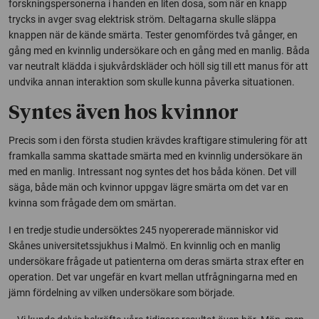
forskningspersonerna i handen en liten dosa, som när en knapp
trycks in avger svag elektrisk ström. Deltagarna skulle släppa
knappen när de kände smärta. Tester genomfördes två gånger, en
gång med en kvinnlig undersökare och en gång med en manlig. Båda
var neutralt klädda i sjukvårdskläder och höll sig till ett manus för att
undvika annan interaktion som skulle kunna påverka situationen.
Syntes även hos kvinnor
Precis som i den första studien krävdes kraftigare stimulering för att
framkalla samma skattade smärta med en kvinnlig undersökare än
med en manlig. Intressant nog syntes det hos båda könen. Det vill
säga, både män och kvinnor uppgav lägre smärta om det var en
kvinna som frågade dem om smärtan.
I en tredje studie undersöktes 245 nyopererade människor vid
Skånes universitetssjukhus i Malmö. En kvinnlig och en manlig
undersökare frågade ut patienterna om deras smärta strax efter en
operation. Det var ungefär en kvart mellan utfrågningarna med en
jämn fördelning av vilken undersökare som började.