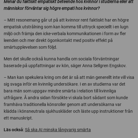
Menar du faktiskt empatiskt beteende hos kvinnor i studierna eller att
människor förväntar sig högre empati hos kvinnor?
– Mitt resonemang går ut på att kvinnor rent faktiskt har en högre
empatisk utstrålning som kan komma till uttryck speciellt i en lugn
miljö och främja den icke-verbala kommunikationen i form av fler
leenden och mer direkt ögonkontakt med positiv effekt på
smärtupplevelsen som följd.
Men det skulle också kunna handla om sociala förväntningar
baserade på uppfattningar av kön, säger Anna Sellgren Engskov.
– Man kan spekulera kring om det är så att män generellt inte vill visa
sig svaga inför en kvinnlig undersökare. I en av studierna var det
bara män som uppgav mindre smärta i relation till kvinnliga
utfrågare. Å andra sidan försökte vi skala bort sådant som kunde
framhäva traditionella könsroller genom att undersökarna var
klädda i könsneutrala sjukhuskläder och läste upp instruktioner från
ett manuskript.
Läs också
:
Så ska AI minska långvarig smärta