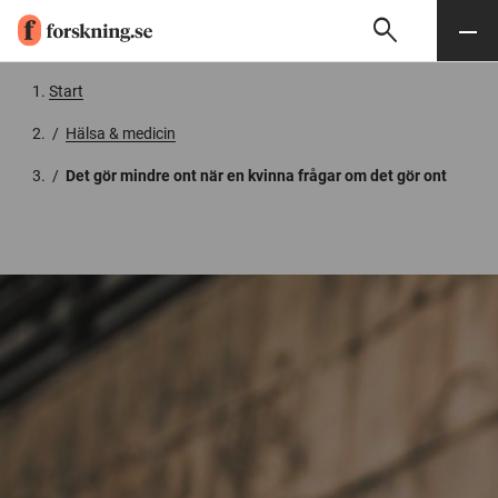
search
Sök
Meny
Gå till innehåll
Start
/
Hälsa & medicin
/
Det gör mindre ont när en kvinna frågar om det gör ont