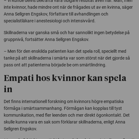
– Vi kunde delvis bekräfta våra tidigare resultat även här. Män, men
inte kvinnor, hade mindre ont när de frågades ut av en kvinna, säger
Anna Sellgren Engskov, författare till avhandlingen och
specialistläkare i anestesiologi och intensivvård.
Skillnaderna var ganska små och har sannolikt ingen betydelse på
gruppnivå, fortsätter Anna Sellgren Engskov.
– Men för den enskilda patienten kan det spela roll, speciellt med
tanke på att skillnaderna i smärta var som störst när det gjorde så
pass ont att patienterna började be om smärtlindring.
Empati hos kvinnor kan spela
in
Det finns internationell forskning om kvinnors högre empatiska
förmåga i smärtsammanhang. Förmågan kan kopplas till tyst
kommunikation, med fler leenden och mer direkt ögonkontakt. Det
skulle kunna vara en sak som förklarar skillnaderna, enligt Anna
Sellgren Engskov.