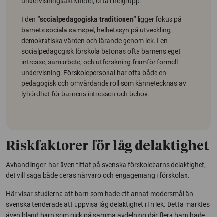
undervisningsaktiviteter, ofta i helgrupp.
I den
”socialpedagogiska traditionen”
ligger fokus på
barnets sociala samspel, helhetssyn på utveckling,
demokratiska värden och lärande genom lek. I en
socialpedagogisk förskola betonas ofta barnens eget
intresse, samarbete, och utforskning framför formell
undervisning. Förskolepersonal har ofta både en
pedagogisk och omvårdande roll som kännetecknas av
lyhördhet för barnens intressen och behov.
Riskfaktorer för låg delaktighet
Avhandlingen har även tittat på svenska förskolebarns delaktighet,
det vill säga både deras närvaro och engagemang i förskolan.
Här visar studierna att barn som hade ett annat modersmål än
svenska tenderade att uppvisa låg delaktighet i fri lek. Detta märktes
även bland barn som gick på samma avdelning där flera barn hade