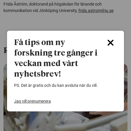
Frida Åström, doktorand på högskolan för lärande och
kommunikation vid Jönköping University,
frida.astrom@ju.se
Få tips om ny
Relaterade artiklar
forskning tre gånger i
veckan med vårt
nyhetsbrev!
PS. Det är gratis och du kan avsluta när du vill.
Jag vill prenumerera