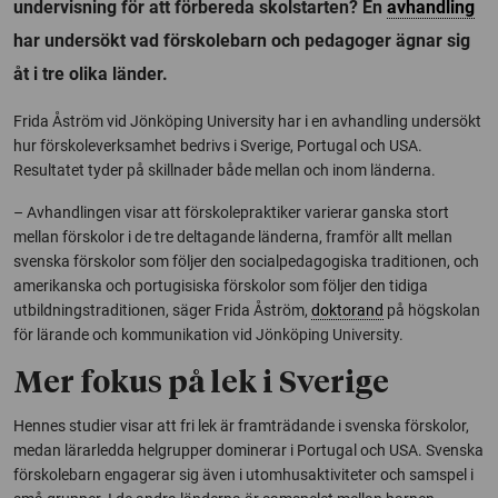
undervisning för att förbereda skolstarten? En
avhandling
har undersökt vad förskolebarn och pedagoger ägnar sig
åt i tre olika länder.
Frida Åström vid Jönköping University har i en avhandling undersökt
hur förskoleverksamhet bedrivs i Sverige, Portugal och USA.
Resultatet tyder på skillnader både mellan och inom länderna.
– Avhandlingen visar att förskolepraktiker varierar ganska stort
mellan förskolor i de tre deltagande länderna, framför allt mellan
svenska förskolor som följer den socialpedagogiska traditionen, och
amerikanska och portugisiska förskolor som följer den tidiga
utbildningstraditionen, säger Frida Åström,
doktorand
på högskolan
för lärande och kommunikation vid Jönköping University.
Mer fokus på lek i Sverige
Hennes studier visar att fri lek är framträdande i svenska förskolor,
medan lärarledda helgrupper dominerar i Portugal och USA. Svenska
förskolebarn engagerar sig även i utomhusaktiviteter och samspel i