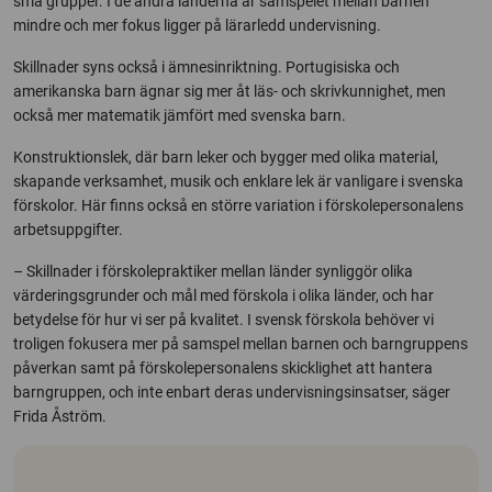
små grupper. I de andra länderna är samspelet mellan barnen
mindre och mer fokus ligger på lärarledd undervisning.
Skillnader syns också i ämnesinriktning. Portugisiska och
amerikanska barn ägnar sig mer åt läs- och skrivkunnighet, men
också mer matematik jämfört med svenska barn.
Konstruktionslek, där barn leker och bygger med olika material,
skapande verksamhet, musik och enklare lek är vanligare i svenska
förskolor. Här finns också en större variation i förskolepersonalens
arbetsuppgifter.
– Skillnader i förskolepraktiker mellan länder synliggör olika
värderingsgrunder och mål med förskola i olika länder, och har
betydelse för hur vi ser på kvalitet. I svensk förskola behöver vi
troligen fokusera mer på samspel mellan barnen och barngruppens
påverkan samt på förskolepersonalens skicklighet att hantera
barngruppen, och inte enbart deras undervisningsinsatser, säger
Frida Åström.