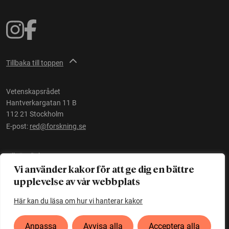
Tillbaka till toppen
Vetenskapsrådet
Hantverkargatan 11 B
112 21 Stockholm
E-post:
red@forskning.se
Tillgänglighet
Vi använder kakor för att ge dig en bättre
upplevelse av vår webbplats
Ett initiativ av
Vetenskapsrådet
Här kan du läsa om hur vi hanterar kakor
Anpassa
Avvisa alla
Acceptera alla