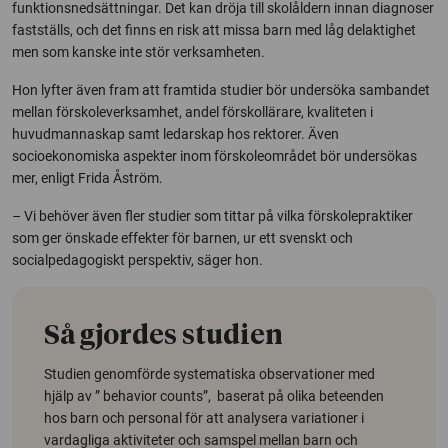
funktionsnedsättningar. Det kan dröja till skolåldern innan diagnoser
fastställs, och det finns en risk att missa barn med låg delaktighet
men som kanske inte stör verksamheten.
Hon lyfter även fram att framtida studier bör undersöka sambandet
mellan förskoleverksamhet, andel förskollärare, kvaliteten i
huvudmannaskap samt ledarskap hos rektorer. Även
socioekonomiska aspekter inom förskoleområdet bör undersökas
mer, enligt Frida Åström.
– Vi behöver även fler studier som tittar på vilka förskolepraktiker
som ger önskade effekter för barnen, ur ett svenskt och
socialpedagogiskt perspektiv, säger hon.
Så gjordes studien
Studien genomförde systematiska observationer med
hjälp av ”
behavior counts
”, baserat på olika beteenden
hos barn och personal för att analysera variationer i
vardagliga aktiviteter och samspel mellan barn och