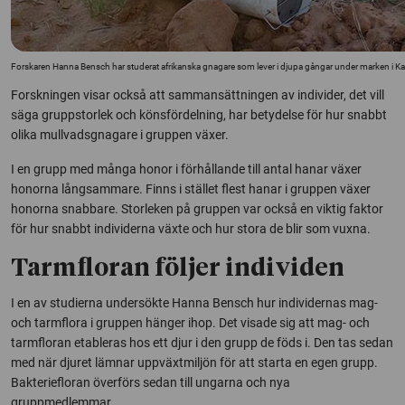
Forskaren Hanna Bensch har studerat afrikanska gnagare som lever i djupa gångar under marken i Kalah
Forskningen visar också att sammansättningen av individer, det vill
säga gruppstorlek och könsfördelning, har betydelse för hur snabbt
olika mullvadsgnagare i gruppen växer.
I en grupp med många honor i förhållande till antal hanar växer
honorna långsammare. Finns i stället flest hanar i gruppen växer
honorna snabbare. Storleken på gruppen var också en viktig faktor
för hur snabbt individerna växte och hur stora de blir som vuxna.
Tarmfloran följer individen
I en av studierna undersökte Hanna Bensch hur individernas mag-
och tarmflora i gruppen hänger ihop. Det visade sig att mag- och
tarmfloran etableras hos ett djur i den grupp de föds i. Den tas sedan
med när djuret lämnar uppväxtmiljön för att starta en egen grupp.
Bakteriefloran överförs sedan till ungarna och nya
gruppmedlemmar.