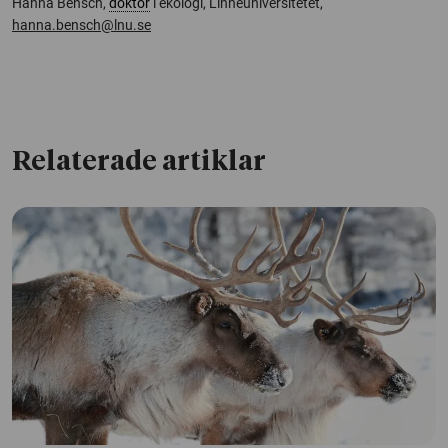
Hanna Bensch,
doktor
i ekologi, Linnéuniversitetet,
hanna.bensch@lnu.se
Relaterade artiklar