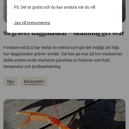
PS. Det är gratis och du kan avsluta när du vill.
Jag vill prenumerera
Så gräver daggmaskar – skanning ger svar
Forskare vid SLU har testat en metod som gör det möjligt att följa
hur daggmaskar gräver i jorden. Det kan ge svar på hur maskarnas
dolda arbete under markytan påverkas av faktorer som fukt,
temperatur och jordbearbetning.
Djur
Ekosystem