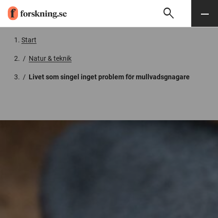
search
Sök
Meny
Gå till innehåll
Start
/
Natur & teknik
/
Livet som singel inget problem för mullvadsgnagare