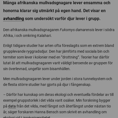
Många afrikanska mullvadsgnagare lever ensamma och
honorna klarar sig utmärkt på egen hand. Det visar en
avhandling
som undersökt varför djur lever i grupp.
Den afrikanska mullvadsgnagaren
Fukomys damarensis
lever i södra
Afrika, i och omkring Kalahari.
Enligt tidigare studier har arten ofta föreslagits som en extrem bland
grupplevande ryggradsdjur. Den har jämförts med sociala bin och
termiter som lever i kolonier med en ”drottning”. Teorier har därför
lutat åt att mullvadsgnagaren varit väldigt beroende av gruppen för
sin överlevnad, ungefär som bisamhällen.
Men mullvadsgnagaren lever under jorden i stora tunnelsystem och
de flesta större studier har gjorts på djur i fångenskap.
– Därför har kunskap om deras ekologi och eventuella fördelar av till
exempel gruppstorlek i det vilda varit osäker. Min forskning bygger
på
data
från det vilda, med fångst och återfångst under nästan tio
år, säger forskaren Hanna Bensch som skrivit en avhandling om
ekologi vid Linnéuniversitetet.