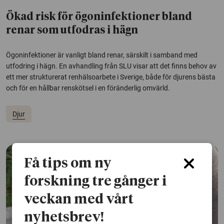
Ökad risk för ögoninfektioner bland
renar som utfodras i hägn
Ögoninfektioner är vanligt bland renar, särskilt i samband med
utfodring i hägn. En avhandling från SLU visar att det finns behov av
ett mer strukturerat renhälsoarbete i Sverige, både för djurens bästa
och för en hållbar renskötsel i en föränderlig omvärld.
Djur
Få tips om ny
forskning tre gånger i
veckan med vårt
nyhetsbrev!