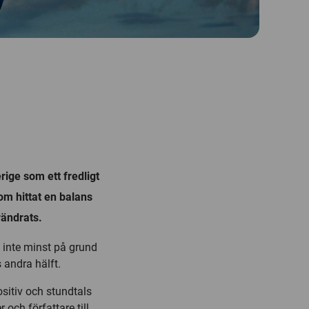
rige som ett fredligt
om hittat en balans
rändrats.
, inte minst på grund
andra hälft.
ositiv och stundtals
 och författare till