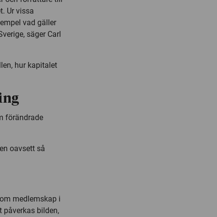
. Ur vissa
empel vad gäller
verige, säger Carl
en, hur kapitalet
ing
om förändrade
en oavsett så
kt om medlemskap i
t påverkas bilden,