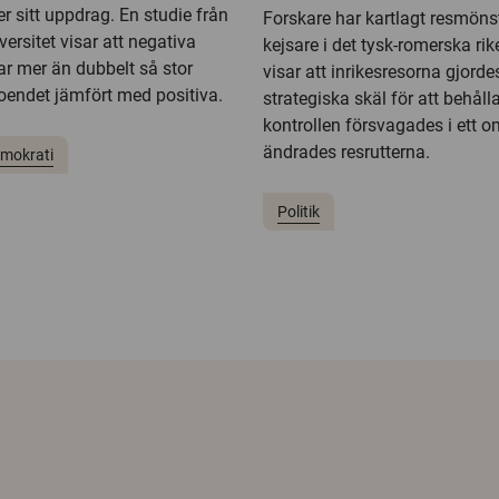
er sitt uppdrag. En studie från
Forskare har kartlagt resmöns
ersitet visar att negativa
kejsare i det tysk-romerska rik
ar mer än dubbelt så stor
visar att inrikesresorna gjorde
roendet jämfört med positiva.
strategiska skäl för att behå
kontrollen försvagades i ett 
ändrades resrutterna.
mokrati
Politik