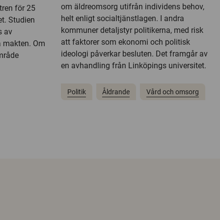
om äldreomsorg utifrån individens behov,
tren för 25
helt enligt socialtjänstlagen. I andra
et. Studien
kommuner detaljstyr politikerna, med risk
s av
att faktorer som ekonomi och politisk
lla makten. Om
ideologi påverkar besluten. Det framgår av
område
en avhandling från Linköpings universitet.
Politik
Åldrande
Vård och omsorg