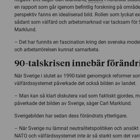
en rapport som går igenom befintlig forskning på området
perspektiv fanns en idealiserad bild.
Rollen som lyckat ex
sådant som välfärd och arbetsmarknad var tacksam för S
Marklund.
– Det har funnits en fascination kring den svenska modell
och arbetarrörelsen kunnat samarbeta.
90-talskrisen innebär förändr
När Sverige i slutet av 1990-talet genomgick reformer s
välfärdssystemet påverkade det också bilden av landet.
– Man kan så klart diskutera vad som faktiskt gjordes, m
påverkade det bilden av Sverige, säger Carl Marklund.
Sverigebilden har sedan dess förändrats ytterligare.
– När Sverige nu lämnat neutralitetspolitiken och ansö
NATO och välfärdssystemet inte är så starkt som det vari