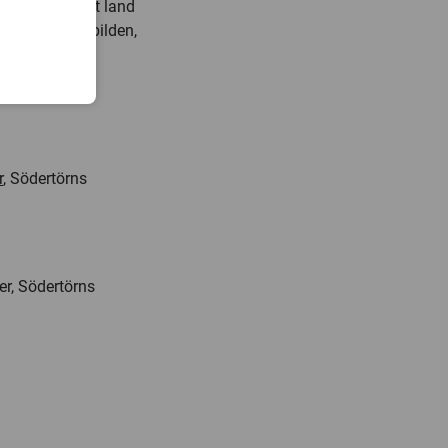
ilden. När ett land
 som går emot bilden,
r
, Södertörns
er, Södertörns