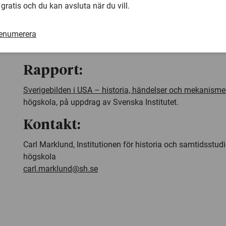
– Men såväl då som nu överväger den i grunden positiva b
 gratis och du kan avsluta när du vill.
målas ut som utopi blir det också attraktivt att hitta det
man vill slakta den heliga dalahästen.
renumerera
Läs också
:
Prat om ökad polarisering mest snack
Rapport:
Sverigebilden i USA – historia, händelser och mekanisme
högskola, på uppdrag av Svenska Institutet.
Kontakt:
Carl Marklund, Institutionen för historia och samtidsstudi
högskola
carl.marklund@sh.se