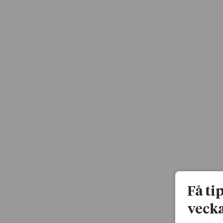
Få ti
vecka