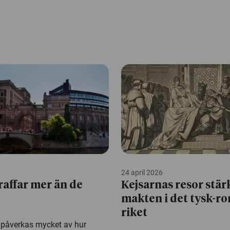
24 april 2026
traffar mer än de
Kejsarnas resor stär
makten i det tysk-r
riket
it påverkas mycket av hur