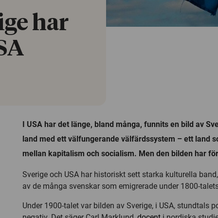
ige har
USA
I USA har det länge, bland många, funnits en bild av Sve
land med ett välfungerande välfärdssystem – ett land s
mellan kapitalism och socialism. Men den bilden har fö
Sverige och USA har historiskt sett starka kulturella band
av de många svenskar som emigrerade under 1800-talets 
Under 1900-talet var bilden av Sverige, i USA, stundtals p
negativ. Det säger Carl Marklund,
docent
i nordiska studier