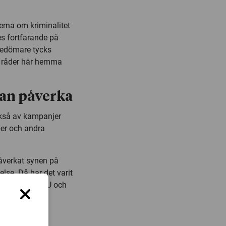
nerna om kriminalitet
es fortfarande på
 bedömare tycks
m råder här hemma
kan påverka
ckså av kampanjer
per och andra
påverkat synen på
else. Då har det varit
nden enligt LVU och
amband
med
arn.