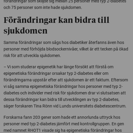
förändringar som skiljde sig mellan 25 personer med typ 2-diabetes
och 75 personer som inte hade sjukdomen.
Förändringar kan bidra till
sjukdomen
Samma förändringar som sågs hos diabetiker återfanns även hos
personer med förhöjda blodsockernivåer, vilket är ett tecken på ökad
risk för att utveckla sjukdomen.
– Vi som studerar epigenetik har länge försökt att förstå om
epigenetiska förändringar orsakar typ 2-diabetes eller om
förändringarna uppstår efter att sjukdomen är ett faktum. Eftersom
vi såg samma epigenetiska förändringar hos personer med typ 2-
diabetes och individer med risk för sjukdomen drar vi slutsatsen att
dessa förändringar kan bidra till utvecklingen av typ 2-diabetes,
säger forskaren Tina Rönn vid Lunds universitets diabetescentrum.
Forskarna fann 203 gener som hade ett annorlunda uttryck hos
personer med typ 2-diabetes jämfört med kontrollgruppen. En gen
med namnet RHOT1 visade sig ha epigenetiska förändringar hos