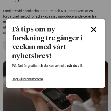
Forskare vid Karolinska Institutet och KTH har utvecklat en
förbättrad metod för att skapa insulinproducerande celler från
mänskliga stamceller. Cellerna fungerar väl i laboratoriet och kan
återställa blodsockerkontroll hos möss med diabetes, enligt en ny
Få tips om ny
studie.
forskning tre gånger i
Diabetes
Stamceller
veckan med vårt
nyhetsbrev!
PS. Det är gratis och du kan avsluta när du vill.
Jag vill prenumerera