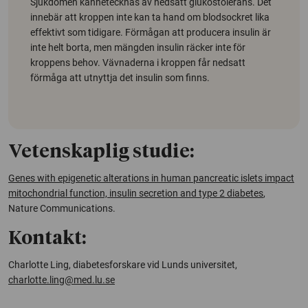
Sjukdomen kännetecknas av nedsatt glukostolerans. Det
innebär att kroppen inte kan ta hand om blodsockret lika
effektivt som tidigare. Förmågan att producera insulin är
inte helt borta, men mängden insulin räcker inte för
kroppens behov. Vävnaderna i kroppen får nedsatt
förmåga att utnyttja det insulin som finns.
Vetenskaplig studie:
Genes with epigenetic alterations in human pancreatic islets impact
mitochondrial function, insulin secretion and type 2 diabetes
,
Nature Communications
.
Kontakt:
Charlotte Ling, diabetesforskare vid Lunds universitet,
charlotte.ling@med.lu.se