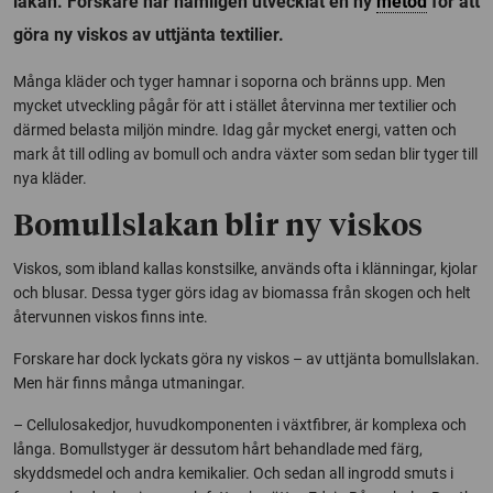
lakan. Forskare har nämligen utvecklat en ny
metod
för att
göra ny viskos av uttjänta textilier.
Många kläder och tyger hamnar i soporna och bränns upp. Men
mycket utveckling pågår för att i stället återvinna mer textilier och
därmed belasta miljön mindre. Idag går mycket energi, vatten och
mark åt till odling av bomull och andra växter som sedan blir tyger till
nya kläder.
Bomullslakan blir ny viskos
Viskos, som ibland kallas konstsilke, används ofta i klänningar, kjolar
och blusar. Dessa tyger görs idag av biomassa från skogen och helt
återvunnen viskos finns inte.
Forskare har dock lyckats göra ny viskos – av uttjänta bomullslakan.
Men här finns många utmaningar.
– Cellulosakedjor, huvudkomponenten i växtfibrer, är komplexa och
långa. Bomullstyger är dessutom hårt behandlade med färg,
skyddsmedel och andra kemikalier. Och sedan all ingrodd smuts i