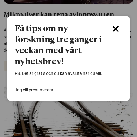
Mikroalger kan rena avloppsvatten
Få tips om ny
Att rena avloppsvatten är dyrt och energikrävande. Men mikroalger,
som finns naturligt i svenska vattendrag, skulle kunna användas för
forskning tre gånger i
att rena vattnet på nya och bättre sätt. Det är slutsatsen i en
veckan med vårt
doktorsavhandling från Högskolan i Borås.
nyhetsbrev!
Hållbar utveckling
Vatten
PS. Det är gratis och du kan avsluta när du vill.
Jag vill prenumerera