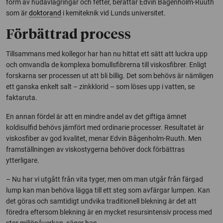
form av hudavlagringar och fetter, berättar Edvin Bågenholm-Ruuth
som är
doktorand
i kemiteknik vid Lunds universitet.
Förbättrad process
Tillsammans med kollegor har han nu hittat ett sätt att luckra upp
och omvandla de komplexa bomullsfibrerna till viskosfibrer. Enligt
forskarna ser processen ut att bli billig. Det som behövs är nämligen
ett ganska enkelt salt – zinkklorid – som löses upp i vatten, se
faktaruta.
En annan fördel är att en mindre andel av det giftiga ämnet
koldisulfid behövs jämfört med ordinarie processer. Resultatet är
viskosfiber av god kvalitet, menar Edvin Bågenholm-Ruuth. Men
framställningen av viskostygerna behöver dock förbättras
ytterligare.
– Nu har vi utgått från vita tyger, men om man utgår från färgad
lump kan man behöva lägga till ett steg som avfärgar lumpen. Kan
det göras och samtidigt undvika traditionell blekning är det att
föredra eftersom blekning är en mycket resursintensiv process med
stor miljöpåverkan, säger han.