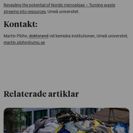
Revealing the potential of Nordic microalgae – Turning waste
streams into resources
,
Umeå universitet.
Kontakt:
Martin Plöhn,
doktorand
vid kemiska institutionen, Umeå universitet,
martin.plohn@umu.se
Relaterade artiklar