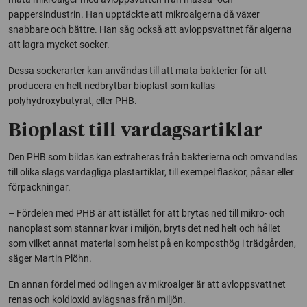
pappersindustrin. Han upptäckte att mikroalgerna då växer
snabbare och bättre. Han såg också att avloppsvattnet får algerna
att lagra mycket socker.
Dessa sockerarter kan användas till att mata bakterier för att
producera en helt nedbrytbar bioplast som kallas
polyhydroxybutyrat, eller PHB.
Bioplast till vardagsartiklar
Den PHB som bildas kan extraheras från bakterierna och omvandlas
till olika slags vardagliga plastartiklar, till exempel flaskor, påsar eller
förpackningar.
– Fördelen med PHB är att istället för att brytas ned till mikro- och
nanoplast som stannar kvar i miljön, bryts det ned helt och hållet
som vilket annat material som helst på en komposthög i trädgården,
säger Martin Plöhn.
En annan fördel med odlingen av mikroalger är att avloppsvattnet
renas och koldioxid avlägsnas från miljön.