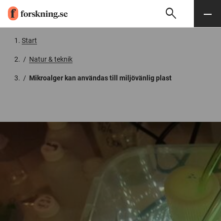
search
Sök
Meny
Gå till innehåll
Start
/
Natur & teknik
/
Mikroalger kan användas till miljövänlig plast