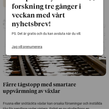
Hållbar utveckling
Vatten
forskning tre gånger i
veckan med vårt
nyhetsbrev!
PS. Det är gratis och du kan avsluta när du vill.
Jag vill prenumerera
Färre tågstopp med smartare
uppvärmning av växlar
Frusna eller snötäckta växlar kan orsaka förseningar och inställda
tåg för pendlare under vintern. Enligt en ny studie finns en