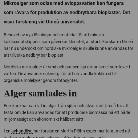
Mikroalger som odlas med avloppsvatten kan fungera
som råvara för produktion av nedbrytbara bioplaster. Det
visar forskning vid Umeå universitet.
Behovet av nya lösningar och material för att minska
koldioxidutsläppen, som påverkar klimatet, är stort. Forskare i Umeå
har nu undersökt om nordiska mikroalger skulle kunna användas för
att tillverka nedbrytbar bioplast.
Nordiska mikroalger är små och oansenliga organismer som lever i
vatten. De använder solenergi för att omvandla koldioxid till
organiska molekyler genom fotosyntes.
Alger samlades in
Forskare har samlat in alger från sjöar och älvar runt Umeå för att
testa om de kan användas för att producera biomassa på ett både
miljömässigt och ekonomiskt hållbart sätt.
I en
avhandling
har forskaren Martin Plöhn experimenterat med att
mata mikroalger med avloppsvatten från massa- och