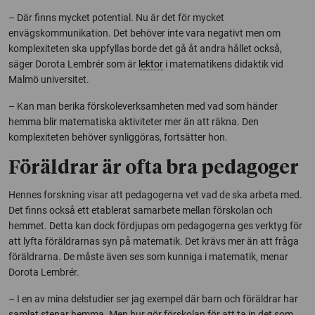
– Där finns mycket potential. Nu är det för mycket
envägskommunikation. Det behöver inte vara negativt men om
komplexiteten ska uppfyllas borde det gå åt andra hållet också,
säger Dorota Lembrér som är
lektor
i matematikens didaktik vid
Malmö universitet.
– Kan man berika förskoleverksamheten med vad som händer
hemma blir matematiska aktiviteter mer än att räkna. Den
komplexiteten behöver synliggöras, fortsätter hon.
Föräldrar är ofta bra pedagoger
Hennes forskning visar att pedagogerna vet vad de ska arbeta med.
Det finns också ett etablerat samarbete mellan förskolan och
hemmet. Detta kan dock fördjupas om pedagogerna ges verktyg för
att lyfta föräldrarnas syn på matematik. Det krävs mer än att fråga
föräldrarna. De måste även ses som kunniga i matematik, menar
Dorota Lembrér.
– I en av mina delstudier ser jag exempel där barn och föräldrar har
samlat stenar hemma. Men hur gör förskolan för att ta in det som