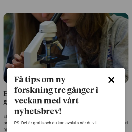
Få tips om ny
forskning tre gånger i
Hur naturkunskapen utformas på
veckan med vårt
gymnasiet kan få viktiga följder
nyhetsbrev!
Elever på högskoleförberedande program får oftare diskutera och
PS. Det är gratis och du kan avsluta när du vill.
problematisera kring värderingar på lektioner i naturkunskap jämfört
med elever på yrkesprogram. Det kan få följder vad gäller elevernas