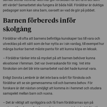
ett värde? Samarbetet ska fungera åt båda håll. Föräldrar är duktiga
pedagoger som kan sina barn, oavsett av vad de gör på jobbet.
Barnen förbereds inför
skolgång
Föräldrar vill ofta att barnens befintliga kunskaper tas till vara och
utvecklas på ett sätt som de har nytta av i sin vardag, till exempel hur
många burkar barnet måste panta för att kunna köpa en leksak.
– Föräldrar tänker inte så mycket på att barnen behöver kunna
ekvationer i femman. Det var överraskande för mig. Vet inte
förskolan om det blir inte samarbetet vad det hade kunnat vara.
Enligt Dorota Lembrér är det inte bara svårt för förskola och
föräldrar att se sin gemensamma roll och barnens behov. För
forskare är det nästan omöjligt att komma in i hemmet och studera
samspelet mellan barn och vuxna.
– Det är viktigt att synliggöra och få fram föräldrarnas syn på