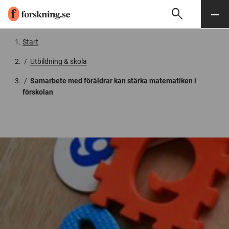
search
Sök
Meny
Gå till innehåll
Start
/
Utbildning & skola
/
Samarbete med föräldrar kan stärka matematiken i
förskolan