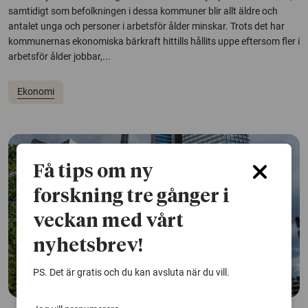
samtidigt som befolkningen i dessa kommuner blir allt äldre och
antalet unga och personer i arbetsför ålder minskar. Trots det har
kommunernas ekonomiska bärkraft hittills hållits uppe eftersom fler i
arbetsför ålder jobbar,...
Ekonomi
Få tips om ny
forskning tre gånger i
veckan med vårt
nyhetsbrev!
PS. Det är gratis och du kan avsluta när du vill.