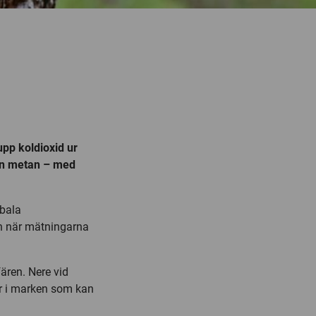
upp koldioxid ur
 in metan – med
obala
n när mätningarna
ären. Nere vid
ier i marken som kan