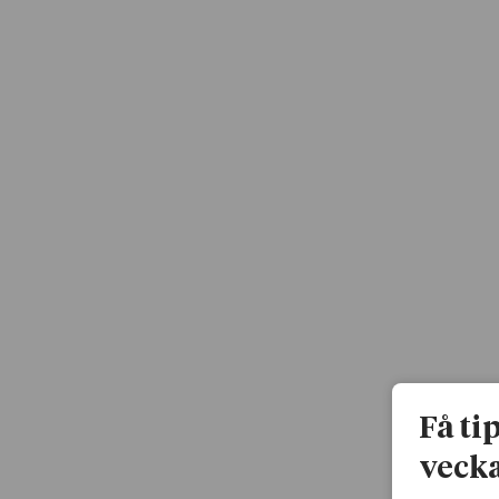
Få ti
vecka