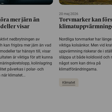
20 maj 2026
göra mer järn än
Torvmarker kan för
eller visar
klimatuppvärmning
aktivt nedbrytningen av
Nordliga torvmarker har läng
h kan frigöra mer järn än vad
viktiga kolsänkor. Men vid kra
odeller tar hänsyn till, visar
uppvärmning riskerar de i ställ
ultaten är viktiga för att kunna
släppa ut både koldioxid och
näringskretslopp, kolinlagring
något som kan driva på
itet påverkas i polar- och
klimatförändringarna.
när klimatet...
Klimatet