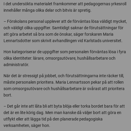
I det undersökta materialet framkommer att pedagogernas yrkesroll
innehåller många olika delar och bitvis är spretig.
– Förskolans personal upplever att de förväntas lösa väldigt mycket,
och väldigt olika uppgifter. Samtidigt saknar de förutsättningar för
att göra arbetet så bra som de önskar, säger forskaren Maria
Lennartsdotter som skrivit avhandlingen vid Karlstads universitet.
Hon kategoriserar de uppgifter som personalen förväntas lösa i fyra
olika identiteter: lärare, omsorgsutövare, hushållsarbetare och
administratör.
När det är stressigt på jobbet, och förutsättningarna inte räcker till,
måste personalen prioritera. Maria Lennartsson pekar på att rollen
som omsorgsutövare och hushållsarbetare är svårast att prioritera
bort.
– Det går inte att låta bli att byta blöja eller torka bordet bara för att
det är en lite körig dag. Men man kanske då väljer bort att göra en
utflykt eller att lägga tid på den planerade pedagogiska
verksamheten, säger hon.