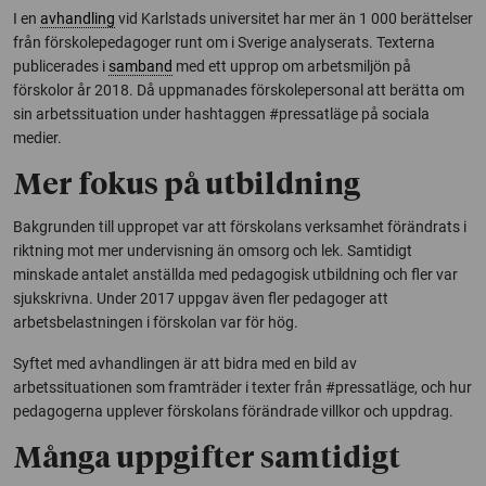
I en
avhandling
vid Karlstads universitet har mer än 1 000 berättelser
från förskolepedagoger runt om i Sverige analyserats. Texterna
publicerades i
samband
med ett upprop om arbetsmiljön på
förskolor år 2018. Då uppmanades förskolepersonal att berätta om
sin arbetssituation under hashtaggen #pressatläge på sociala
medier.
Mer fokus på utbildning
Bakgrunden till uppropet var att förskolans verksamhet förändrats i
riktning mot mer undervisning än omsorg och lek. Samtidigt
minskade antalet anställda med pedagogisk utbildning och fler var
sjukskrivna. Under 2017 uppgav även fler pedagoger att
arbetsbelastningen i förskolan var för hög.
Syftet med avhandlingen är att bidra med en bild av
arbetssituationen som framträder i texter från #pressatläge, och hur
pedagogerna upplever förskolans förändrade villkor och uppdrag.
Många uppgifter samtidigt