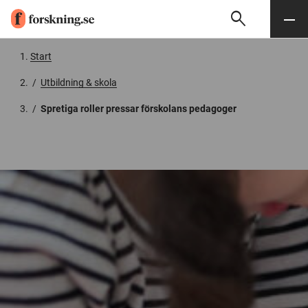
search
Sök
Meny
Gå till innehåll
Start
/
Utbildning & skola
/
Spretiga roller pressar förskolans pedagoger