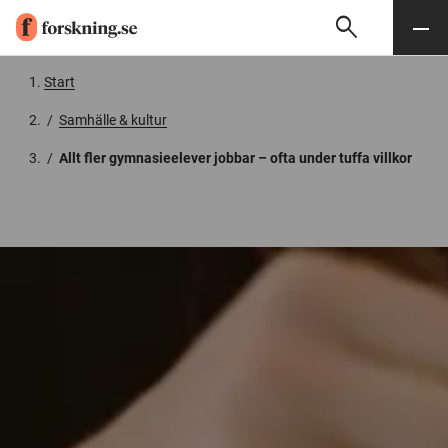
search
Sök
Meny
Gå till innehåll
Start
/
Samhälle & kultur
/
Allt fler gymnasieelever jobbar – ofta under tuffa villkor