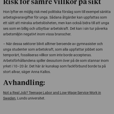
Risk för sämre villkor på sikt
Hon lyfter en möjlig risk med politiska förslag som till exempel sänkta
arbetsgivaravgifter för unga. Sådana åtgärder kan uppfattas som
ett sätt att minska arbetslösheten, men kan också bidra till att unga
ses som en billig och utbytbar arbetskraft. Det kan i sin tur påverka
arbetsmiljön negativt inom vissa branscher.
– När dessa sektorer blivit alltmer beroende av gymnasister och
unga studenter som arbetskraft, som alla uppfattar jobbet som
temporärt, fossiliseras villkor som inte borde accepteras.
Arbetsförhållandena spiller dessutom över på de som stannar inom
yrket i 10–20 år. Det här är kunskap som fackförbund borde ta på
stort allvar, säger Anna Kallos.
Avhandling:
Not a Real Job? Teenage Labor and Low-Wage Service Work in
Sweden
, Lunds universitet.