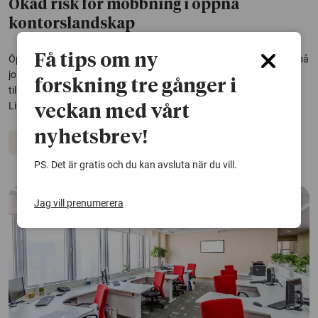
Ökad risk för mobbning i öppna
kontorslandskap
Få tips om ny
Öppna kontorslandskap medför en tydligt ökad risk för mobbning på
jobbet jämfört med om anställda har egna rum eller sitter
forskning tre gånger i
tillsammans med några få kollegor. Det framgår av forskning från
Linköpings universitet.
veckan med vårt
nyhetsbrev!
Arbetsliv
Arbetsmiljö
Psykologi
PS. Det är gratis och du kan avsluta när du vill.
Jag vill prenumerera