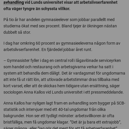
avhandling
vid Lunds universitet visar att arbetslivserfarenhet
ofta väger tyngre än schyssta villkor.
På tio år har andelen gymnasieelever som jobbar parallellt med
studierna ökat med sex procent. Bland tjejer är ökningen nästan
dubbelt så stor.
I dag har omkring 60 procent av gymnasieeleverna någon form av
arbetslivserfarenhet. En fjärdedel jobbar året runt.
– Gymnasister fyller i dag en central roll i lågavlönade serviceyrken
som handel och restaurang och arbetsgivarna verkar ha satt i
system att behandla dem dåligt. Det är vardagsmat för ungdomarna
att inte få ut rätt lön, att utlovade arbetstimmar dras tillbaka med
kort varsel, eller att de skickas hem tidigare utan ersättning, säger
sociologen Anna Kallos vid Lunds universitet i ett pressmeddelande.
Anna Kallos har nyligen lagt fram en avhandling som bygger på SCB-
statistik och intervjuer med ett 40-tal ungdomar från olika
bakgrunder. Hon ser ett tydligt mönster: arbetsvillkoren är ofta
bristfälliga, men få ungdomar klagar. ”Det är ju bara ett extrajobb”,
säger många , eller ”jag gör det mest för att få arbetserfarenhet”.