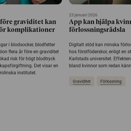
23 januari 2026
före graviditet kan
App kan hjälpa kvi
 för komplikationer
förlossningsrädsla
ar i blodsocker, blodfetter
Digitalt stöd kan minska förl
on flera år före en graviditet
hos förstföderskor, enligt en s
kad risk för högt blodtryck
Karlstads universitet. Effekten
apsförgiftning. Det visar en
bland kvinnor som redan känne
olinska institutet.
Graviditet
Förlossning