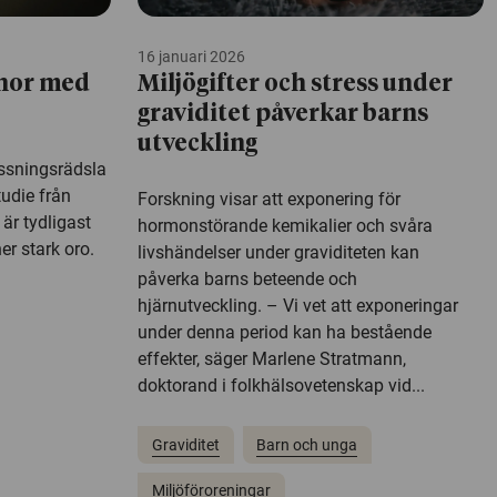
16 januari 2026
nnor med
Miljögifter och stress under
graviditet påverkar barns
utveckling
ossningsrädsla
tudie från
Forskning visar att exponering för
 är tydligast
hormonstörande kemikalier och svåra
r stark oro.
livshändelser under graviditeten kan
påverka barns beteende och
hjärnutveckling. – Vi vet att exponeringar
under denna period kan ha bestående
effekter, säger Marlene Stratmann,
doktorand i folkhälsovetenskap vid...
Graviditet
Barn och unga
Miljöföroreningar