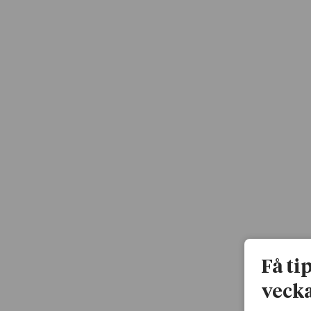
Få ti
vecka