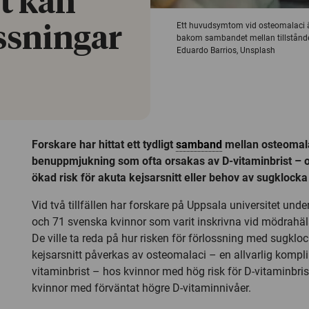
t kan
Ett huvudsymtom vid osteomalaci är
ssningar
bakom sambandet mellan tillståndet 
Eduardo Barrios, Unsplash
Forskare har hittat ett tydligt
samband
mellan osteomala
benuppmjukning som ofta orsakas av D-vitaminbrist – o
ökad risk för akuta kejsarsnitt eller behov av sugklocka
Vid två tillfällen har forskare på Uppsala universitet und
och 71 svenska kvinnor som varit inskrivna vid mödrahäl
De ville ta reda på hur risken för förlossning med sugkloc
kejsarsnitt påverkas av osteomalaci – en allvarlig komplika
vitaminbrist – hos kvinnor med hög risk för D-vitaminbri
kvinnor med förväntat högre D-vitaminnivåer.