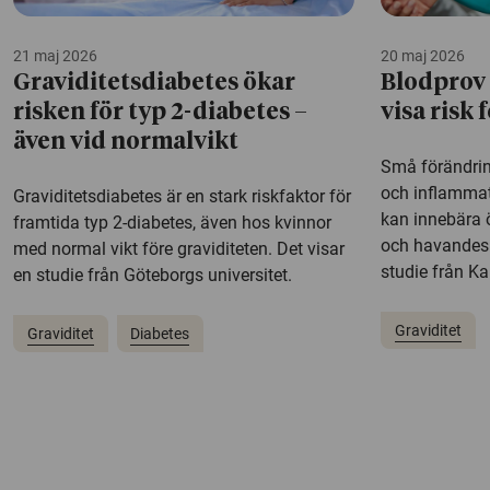
21 maj 2026
20 maj 2026
Graviditetsdiabetes ökar
Blodprov 
risken för typ 2-diabetes –
visa risk
även vid normalvikt
Små förändring
och inflammati
Graviditetsdiabetes är en stark riskfaktor för
kan innebära ö
framtida typ 2-diabetes, även hos kvinnor
och havandesk
med normal vikt före graviditeten. Det visar
studie från Kar
en studie från Göteborgs universitet.
Graviditet
Graviditet
Diabetes