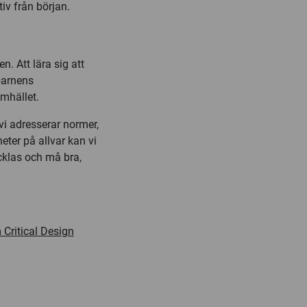
iv från början.
n. Att lära sig att
barnens
mhället.
vi adresserar normer,
heter på allvar kan vi
ecklas och må bra,
 Critical Design