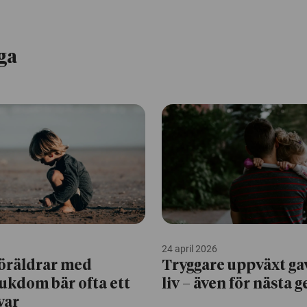
ga
24 april 2026
 föräldrar med
Tryggare uppväxt ga
jukdom bär ofta ett
liv – även för nästa 
var