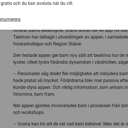
 gratis och du kan avsluta när du vill.
App kan hjälpa
renumerera
I avhandlingen undersöks verktyg och metoder som utm
hindrar barns delaktighet. Bland annat har en app för barn
Teleman har deltagit i utvecklingen av appen, i samarbe
forskarkollegor och Region Skåne.
Den testade appen ger barn nya sätt att beskriva hur de 
tycker, vilket tycks förändra dynamiken i vårdmöten, säge
– Personalen såg direkt fler möjligheter att inkludera bar
hade pratat så mycket. Föräldrarna blev mer passiva eft
kunde styra appen. Och viktig information, som annars ri
försvinna, kom fram.
När appen gjordes involverades barn i processen från börj
och workshops.
– Vuxna kan tro att de vet vad barn behöver. Men det är 