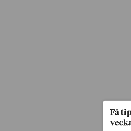
Få ti
vecka