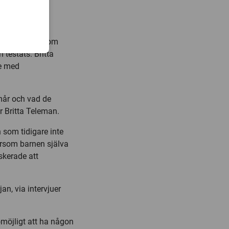
anar normer som
 testats. Britta
te med
mår och vad de
r Britta Teleman.
n som tidigare inte
ersom barnen själva
skerade att
an, via intervjuer
omöjligt att ha någon