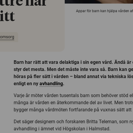
ttre när
Appar för barn kan hjälpa vården a
itt
 omsorg
Barn har rätt att vara delaktiga i sin egen vård. Ändå ä
styr det mesta. Men det måste inte vara så. Barn kan ge
höras på fler sätt i vården – bland annat via tekniska l
enligt en ny
avhandling
.
Varje år möter vården tusentals barn som behöver stöd el
många är vården en återkommande del av livet. Men trots
bygger många vårdmöten fortfarande på vuxnas sätt att 
Det säger designern och forskaren Britta Teleman, som n
avhandling i ämnet vid Högskolan i Halmstad.