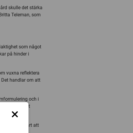
ård skulle det stärka
 Britta Teleman, som
elaktighet som något
ar på hinder i
som vuxna reflektera
 Det handlar om att
emformulering och i
kar chansen att
 blir det svårt att
ituation.