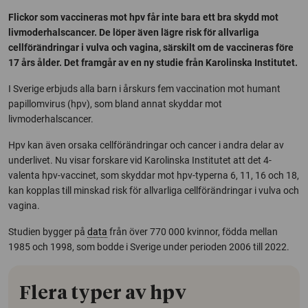
Flickor som vaccineras mot hpv får inte bara ett bra skydd mot
livmoderhalscancer. De löper även lägre risk för allvarliga
cellförändringar i vulva och vagina, särskilt om de vaccineras före
17 års ålder. Det framgår av en ny studie från Karolinska Institutet.
I Sverige erbjuds alla barn i årskurs fem vaccination mot humant
papillomvirus (hpv), som bland annat skyddar mot
livmoderhalscancer.
Hpv kan även orsaka cellförändringar och cancer i andra delar av
underlivet. Nu visar forskare vid Karolinska Institutet att det 4-
valenta hpv-vaccinet, som skyddar mot hpv-typerna 6, 11, 16 och 18,
kan kopplas till minskad risk för allvarliga cellförändringar i vulva och
vagina.
Studien bygger på
data
från över 770 000 kvinnor, födda mellan
1985 och 1998, som bodde i Sverige under perioden 2006 till 2022.
Flera typer av hpv