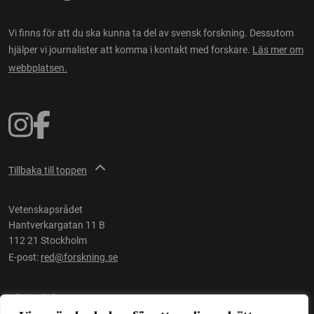
Vi finns för att du ska kunna ta del av svensk forskning. Dessutom
hjälper vi journalister att komma i kontakt med forskare.
Läs mer om
webbplatsen.
Tillbaka till toppen
Vetenskapsrådet
Hantverkargatan 11 B
112 21 Stockholm
E-post:
red@forskning.se
Tillgänglighet