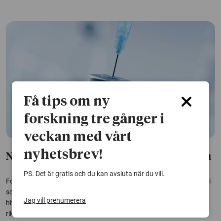
Få tips om ny
forskning tre gånger i
veckan med vårt
nyhetsbrev!
Ny strategi testas för framtida hiv-vaccin
PS. Det är gratis och du kan avsluta när du vill.
Forskare vid Karolinska institutet har utvecklat en ny vaccinstrategi
som lett till antikroppar med förmåga att neutralisera många olika
Jag vill prenumerera
hiv-varianter. Studien ger ny kunskap om hur immunförsvaret kan
riktas mot en särskilt svåråtkomlig del av viruset.