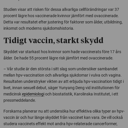
Studien visar att risken för dessa allvarliga cellförändringar var 37
procent lägre hos vaccinerade kvinnor jämfört med ovaccinerade.
Detta var resultatet efter justering för faktorer som ålder, utbildning,
inkomst och moderns sjukdomshistoria.
Tidigt vaccin, starkt skydd
Skyddet var starkast hos kvinnor som hade vaccinerats före 17 års
ålder. De hade 55 procent lägre risk jämfört med ovaccinerade.
– Vår studie är den största i sitt slag som undersöker sambandet
mellan hpv-vaccination och allvarliga sjukdomar i vulva och vagina.
Resultaten understryker vikten av att erbjuda hpv-vaccination tidigt i
livet, innan sexuell debut, säger Yunyang Deng vid institutionen för
medicinsk
epidemiologi
och biostatistik, Karolinska Institutet, i ett
pressmeddelande.
Forskarna planerar nu att undersöka hur effektiva olika typer av hpv-
vaccin är och hur länge skyddet från vaccinet kan vara. De vill också
studera vaccinets effekt mot andra hpv-relaterade cancerformer,