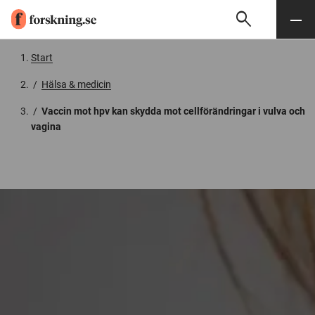
search
Sök
Meny
Gå till innehåll
Start
/
Hälsa & medicin
/
Vaccin mot hpv kan skydda mot cellförändringar i vulva och
vagina