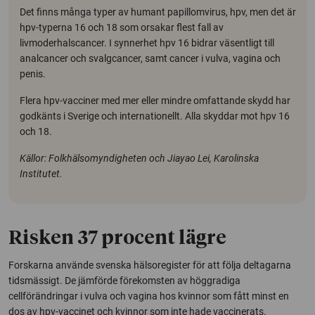
Det finns många typer av humant papillomvirus, hpv, men det är
hpv-typerna 16 och 18 som orsakar flest fall av
livmoderhalscancer. I synnerhet hpv 16 bidrar väsentligt till
analcancer och svalgcancer, samt cancer i vulva, vagina och
penis.
Flera hpv-vacciner med mer eller mindre omfattande skydd har
godkänts i Sverige och internationellt. Alla skyddar mot hpv 16
och 18.
Källor: Folkhälsomyndigheten och Jiayao Lei, Karolinska
Institutet.
Risken 37 procent lägre
Forskarna använde svenska hälsoregister för att följa deltagarna
tidsmässigt. De jämförde förekomsten av höggradiga
cellförändringar i vulva och vagina hos kvinnor som fått minst en
dos av hpv-vaccinet och kvinnor som inte hade vaccinerats.