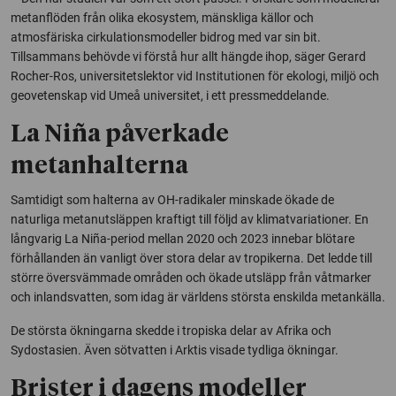
metanflöden från olika ekosystem, mänskliga källor och
atmosfäriska cirkulationsmodeller bidrog med var sin bit.
Tillsammans behövde vi förstå hur allt hängde ihop, säger Gerard
Rocher-Ros, universitetslektor vid Institutionen för ekologi, miljö och
geovetenskap vid Umeå universitet, i ett pressmeddelande.
La Niña påverkade
metanhalterna
Samtidigt som halterna av OH-radikaler minskade ökade de
naturliga metanutsläppen kraftigt till följd av klimatvariationer. En
långvarig La Niña-period mellan 2020 och 2023 innebar blötare
förhållanden än vanligt över stora delar av tropikerna. Det ledde till
större översvämmade områden och ökade utsläpp från våtmarker
och inlandsvatten, som idag är världens största enskilda metankälla.
De största ökningarna skedde i tropiska delar av Afrika och
Sydostasien. Även sötvatten i Arktis visade tydliga ökningar.
Brister i dagens modeller