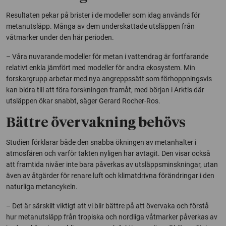
Resultaten pekar på brister i de modeller som idag används för
metanutsläpp. Många av dem underskattade utsläppen från
våtmarker under den här perioden.
– Våra nuvarande modeller för metan i vattendrag är fortfarande
relativt enkla jämfört med modeller för andra ekosystem. Min
forskargrupp arbetar med nya angreppssätt som förhoppningsvis
kan bidra till att föra forskningen framåt, med början i Arktis där
utsläppen ökar snabbt, säger Gerard Rocher-Ros.
Bättre övervakning behövs
Studien förklarar både den snabba ökningen av metanhalter i
atmosfären och varför takten nyligen har avtagit. Den visar också
att framtida nivåer inte bara påverkas av utsläppsminskningar, utan
även av åtgärder för renare luft och klimatdrivna förändringar i den
naturliga metancykeln.
– Det är särskilt viktigt att vi blir bättre på att övervaka och förstå
hur metanutsläpp från tropiska och nordliga våtmarker påverkas av