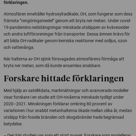
förklaringen.
Atmosfären innehåller hydroxylradikaler, OH, som fungerar som dess
främsta ”rengöringsmedel” genom att bryta ner metan. Under covid-
19-pandemins nedstängningar minskade utsläppen av kväveoxider
och andra luftföroreningar från transporter. Dessa ämnen krävs för
att bilda OH-radikaler genom kemiska reaktioner med solljus, ozon
och vattenånga.
När halterna av OH sjönk försvagades atmosfärens förmåga att
bryta ner metan, som då kunde ansamlas snabbare.
Forskare hittade förklaringen
Med hjälp av satellitdata, markmätningar och avancerade modeller
visar forskare i en studie att OH-nivåerna minskade tydligt under
2020–2021. Minskningen förklarar omkring 80 procent av
variationen i hur snabbt metanhalterna ökade mellan olika år, medan
utsläpp från fossila bränslen och skogsbränder hade begränsad
betydelse.
– Den här studien var som ett stort pussel. Forskare som modellerar