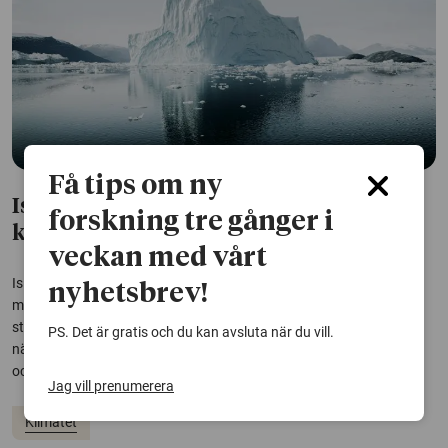
Få tips om ny
Is kan frigöra mer järn än
forskning tre gånger i
klimatmodeller visar
veckan med vårt
Is påskyndar aktivt nedbrytningen av järnmineral och kan frigöra
nyhetsbrev!
mer järn än vad dagens klimatmodeller tar hänsyn till, visar en
studie. Resultaten är viktiga för att kunna förutsäga hur
PS. Det är gratis och du kan avsluta när du vill.
näringskretslopp, kolinlagring och vattenkvalitet påverkas i polar-
och bergsområden när klimatet...
Jag vill prenumerera
Klimatet