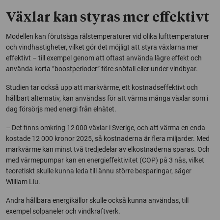
Växlar kan styras mer effektivt
Modellen kan förutsäga räls­temperaturer vid olika lufttemperaturer
och vindhastigheter, vilket gör det möjligt att styra växlarna mer
effektivt – till exempel genom att oftast använda lägre effekt och
använda korta ”boostperioder” före snöfall eller under vindbyar.
Studien tar också upp att markvärme, ett kostnadseffektivt och
hållbart alternativ, kan användas för att värma många växlar som i
dag försörjs med energi från elnätet.
– Det finns omkring 12 000 växlar i Sverige, och att värma en enda
kostade 12 000 kronor 2025, så kostnaderna är flera miljarder. Med
markvärme kan minst två tredjedelar av elkostnaderna sparas. Och
med värmepumpar kan en energieffektivitet (COP) på 3 nås, vilket
teoretiskt skulle kunna leda till ännu större besparingar, säger
William Liu.
Andra hållbara energikällor skulle också kunna användas, till
exempel solpaneler och vindkraftverk.