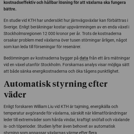
kostnadseffektiv och hållbar lösning för att växlarna ska fungera
bättre.
En studie vid KTH har undersökt hur järnvägsväxlar kan förbättras i
Sverige. Enligt beräkningar kostar uppvärmningen av en enda växel i
Stockholmsregionen 12 000 kronor per år. Trots de kostnaderna
orsakar problem med växlarna över tusen störningar årligen, något
som kan leda till förseningar för resenärer.
Bedömningen av kostnaderna bygger på
data
från ett års mätningar
vid en växel utanför Stockholm. Forskarnas analys visar möjliga sätt
att både sänka energikostnaderna och öka tågens punktlighet.
Automatisk styrning efter
väder
Enligt forskaren William Liu vid KTH är tajming, energikälla och
temperatur avgörande för växlarna, särskilt när klimatförändringar
leder till extremväder som hårda vindar, kraftigt snöfall och växlande
is- och töperioder. Studien lyfter även behovet av automatisk
styrning som anpassar växlarnas värme efter flera