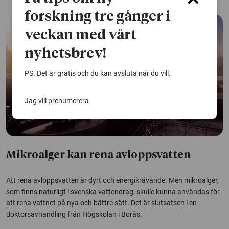
forskning tre gånger i
veckan med vårt
nyhetsbrev!
PS. Det är gratis och du kan avsluta när du vill.
Jag vill prenumerera
Mikroalger kan rena avloppsvatten
Att rena avloppsvatten är dyrt och energikrävande. Men mikroalger,
som finns naturligt i svenska vattendrag, skulle kunna användas för
att rena vattnet på nya och bättre sätt. Det är slutsatsen i en
doktorsavhandling från Högskolan i Borås.