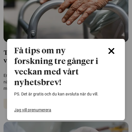
Få tips om ny
Träning och näringsdryck kan minska
forskning tre gånger i
vårdbehovet vid demens
veckan med vårt
En enkel kombination av dagliga fysiska övningar och proteinrik
nyhetsbrev!
näringsdryck kan minska behovet av stöd i vardagen hos personer
med demens, enligt en ny studie från Karolinska Institutet.
PS. Det är gratis och du kan avsluta när du vill.
Demens
Träning
Vård och omsorg
Jag vill prenumerera