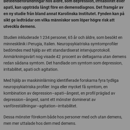
Beteendeförändringar hos äldre, som depression, irritabilitet eller
apati, kan uppträda långt före en demensdiagnos. Det framgår av
en ny studie från bland annat Karolinska Institutet. Fynden kan på
sikt ge ledtrådar om vilka människor som löper högre risk att
utveckla demens.
Studien inkluderade 1 234 personer, 65 år och äldre, som besökt en
minnesklinik i Perugia, Italien. Neuropsykiatriska symtomprofiler
bedömdes med hjälp av ett standardiserat intervjuprotokoll.
Anmärkningsvärt nog visade 42 procent av deltagarna utan demens
redan sådana symtom. Det handlade om symtom som depression,
irritabilitet, apati och agitation.
Med hjälp av maskininlärning identifierade forskarna fyra tydliga
neuropsykiatriska profiler: Inga eller mycket få symtom, en
kombination av depression–apati–ångest, en profil präglad av
depression–ångest, samt ett mönster dominerat av
vanföreställningar–agitation–irritabilitet.
Dessa mönster förekom både hos personer med och utan demens,
men mer uttalade hos dem med demens.