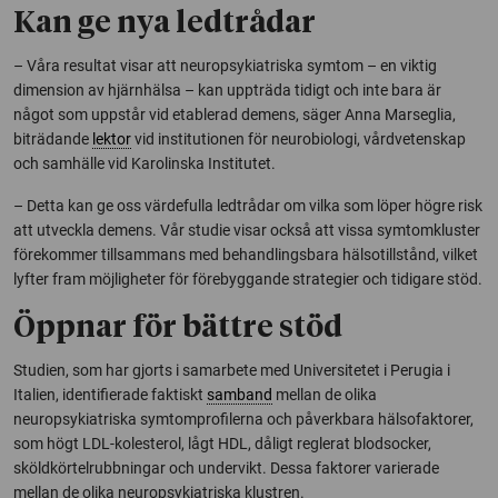
Kan ge nya ledtrådar
– Våra resultat visar att neuropsykiatriska symtom – en viktig
dimension av hjärnhälsa – kan uppträda tidigt och inte bara är
något som uppstår vid etablerad demens, säger Anna Marseglia,
biträdande
lektor
vid institutionen för neurobiologi, vårdvetenskap
och samhälle vid Karolinska Institutet.
– Detta kan ge oss värdefulla ledtrådar om vilka som löper högre risk
att utveckla demens. Vår studie visar också att vissa symtomkluster
förekommer tillsammans med behandlingsbara hälsotillstånd, vilket
lyfter fram möjligheter för förebyggande strategier och tidigare stöd.
Öppnar för bättre stöd
Studien, som har gjorts i samarbete med Universitetet i Perugia i
Italien, identifierade faktiskt
samband
mellan de olika
neuropsykiatriska symtomprofilerna och påverkbara hälsofaktorer,
som högt LDL-kolesterol, lågt HDL, dåligt reglerat blodsocker,
sköldkörtelrubbningar och undervikt. Dessa faktorer varierade
mellan de olika neuropsykiatriska klustren.