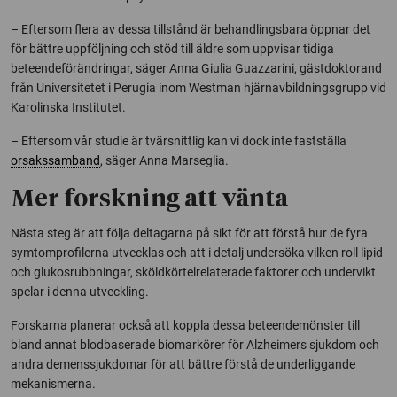
– Eftersom flera av dessa tillstånd är behandlingsbara öppnar det
för bättre uppföljning och stöd till äldre som uppvisar tidiga
beteendeförändringar, säger Anna Giulia Guazzarini, gästdoktorand
från Universitetet i Perugia inom Westman hjärnavbildningsgrupp vid
Karolinska Institutet.
– Eftersom vår studie är tvärsnittlig kan vi dock inte fastställa
orsakssamband
, säger Anna Marseglia.
Mer forskning att vänta
Nästa steg är att följa deltagarna på sikt för att förstå hur de fyra
symtomprofilerna utvecklas och att i detalj undersöka vilken roll lipid-
och glukosrubbningar, sköldkörtelrelaterade faktorer och undervikt
spelar i denna utveckling.
Forskarna planerar också att koppla dessa beteendemönster till
bland annat blodbaserade biomarkörer för Alzheimers sjukdom och
andra demenssjukdomar för att bättre förstå de underliggande
mekanismerna.