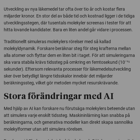
Utveckling av nya läkemedel tar ofta över tio år och kostar flera
miljarder kronor. En stor del av både tid och kostnad ligger i de tidiga
utvecklingsstegen, där tusentals molekyler screenas i tester för att
hitta lovande kandidater. Bara en liten andel går vidare i processen.
Traditionellt simuleras molekylers rörelser med så kallad
molekyldynamik. Forskare beräknar steg för steg krafterna mellan
alla atomer och flyttar dem en liten bit i taget. För att simuleringarna
ska vara stabila krävs tidssteg på omkring en femtosekund (10⁻¹⁵
sekunder). Eftersom relevanta processer för läkemedelsutveckling
sker över betydligt längre tidsskalor innebär det miljarder
beräkningssteg, vilket gör metoden mycket resurskrävande.
Stora förändringar med AI
Med hjälp av AI kan forskare nu förutsäga molekylers beteende utan
att simulera varje enskilt tidssteg. Maskininlärning kan snabba på
beräkningarna, och generativa modeller kan direkt skapa sannolika
molekylformer utan att simulera rörelsen.