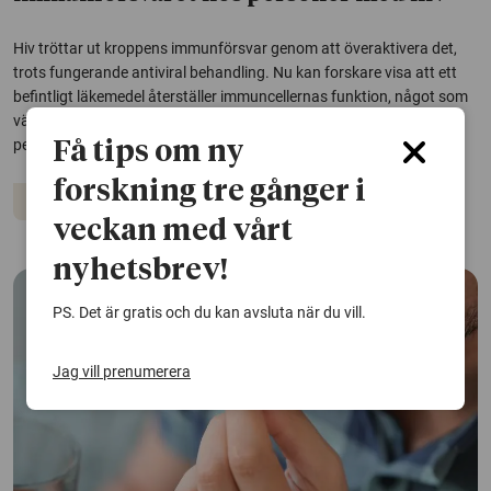
Hiv tröttar ut kroppens immunförsvar genom att överaktivera det,
trots fungerande antiviral behandling. Nu kan forskare visa att ett
befintligt läkemedel återställer immuncellernas funktion, något som
väcker hopp om att läkemedlet skulle kunna förbättra hälsan hos
personer som lever med...
Få tips om ny
forskning tre gånger i
Läkemedel
Immunförsvar
Virus
veckan med vårt
nyhetsbrev!
PS. Det är gratis och du kan avsluta när du vill.
Jag vill prenumerera