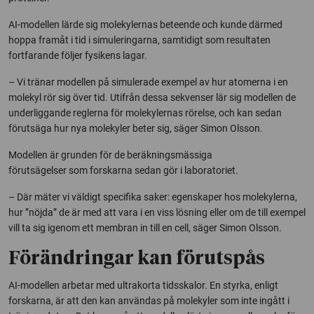
AI-modellen lärde sig molekylernas beteende och kunde därmed
hoppa framåt i tid i simuleringarna, samtidigt som resultaten
fortfarande följer fysikens lagar.
– Vi tränar modellen på simulerade exempel av hur atomerna i en
molekyl rör sig över tid. Utifrån dessa sekvenser lär sig modellen de
underliggande reglerna för molekylernas rörelse, och kan sedan
förutsäga hur nya molekyler beter sig, säger Simon Olsson.
Modellen är grunden för de beräkningsmässiga
förutsägelser som forskarna sedan gör i laboratoriet.
– Där mäter vi väldigt specifika saker: egenskaper hos molekylerna,
hur ”nöjda” de är med att vara i en viss lösning eller om de till exempel
vill ta sig igenom ett membran in till en cell, säger Simon Olsson.
Förändringar kan förutspås
AI-modellen arbetar med ultrakorta tidsskalor. En styrka, enligt
forskarna, är att den kan användas på molekyler som inte ingått i