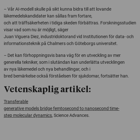
– Vår AI-modell skulle på sikt kunna bidra till att lovande
läkemedelskandidater kan sållas fram fortare,
och att träffsäkerheten i tidiga skeden förbättras. Forskningsstudien
visar vad som nu är möjligt,
säger
Juan Viguera Diez, industridoktorand vid Institutionen för data- och
informationsteknik på Chalmers och Göteborgs universitet.
–
Det kan förhoppningsvis bana väg för en utveckling av mer
generella tekniker, som i slutändan kan underlätta utvecklingen
av nya läkemedel och nya behandlingar, och i
bred bemärkelse också förståelsen för sjukdomar,
fortsätter han.
Vetenskaplig artikel:
Transferable
generative models bridge femtosecond to nanosecond time-
step molecular dynamics
, Science Advances.