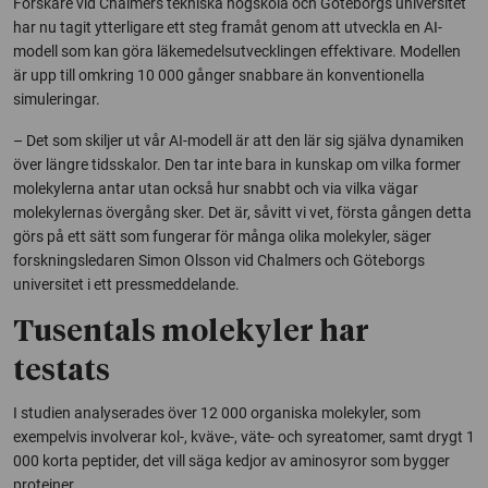
Forskare vid Chalmers tekniska högskola och Göteborgs universitet
har nu tagit ytterligare ett steg framåt genom att utveckla en AI-
modell som kan göra läkemedelsutvecklingen effektivare. Modellen
är upp till omkring 10 000 gånger snabbare än konventionella
simuleringar.
– Det som skiljer ut vår AI-modell är att den lär sig själva dynamiken
över längre tidsskalor. Den tar inte bara in kunskap om vilka former
molekylerna antar utan också hur snabbt och via vilka vägar
molekylernas övergång sker. Det är, såvitt vi vet, första gången detta
görs på ett sätt som fungerar för många olika molekyler, säger
forskningsledaren Simon Olsson vid Chalmers och Göteborgs
universitet
i ett pressmeddelande.
Tusentals molekyler har
testats
I studien analyserades över 12 000 organiska molekyler,
som
exempelvis involverar kol-, kväve-, väte- och syreatomer
, samt drygt 1
000 korta peptider, det vill säga kedjor av aminosyror som bygger
proteiner.