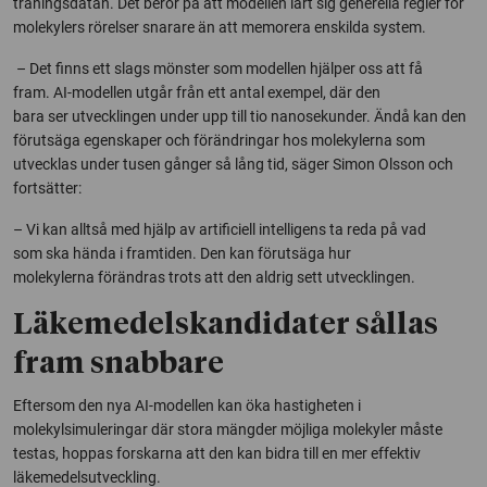
träningsdatan. Det beror på att modellen lärt sig generella regler för
molekylers rörelser snarare än att memorera enskilda system.
– Det finns ett slags mönster som modellen hjälper oss att få
fram. AI-modellen utgår från ett antal exempel, där den
bara ser utvecklingen under upp till tio nanosekunder. Ändå kan den
förutsäga egenskaper och förändringar hos molekylerna som
utvecklas under tusen gånger så lång tid
, säger Simon Olsson och
fortsätter:
–
Vi kan alltså med hjälp av artificiell intelligens ta reda på vad
som ska hända i framtiden. Den kan förutsäga hur
molekylerna förändras trots att den aldrig sett utvecklingen.
Läkemedelskandidater sållas
fram snabbare
Eftersom den nya AI-modellen kan öka hastigheten i
molekylsimuleringar där stora mängder möjliga molekyler måste
testas, hoppas forskarna att den kan bidra till en mer effektiv
läkemedelsutveckling.