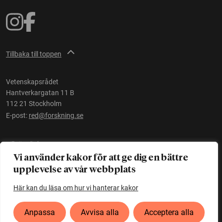
Tillbaka till toppen
Vetenskapsrådet
Hantverkargatan 11 B
112 21 Stockholm
E-post:
red@forskning.se
Tillgänglighet
Vi använder kakor för att ge dig en bättre
upplevelse av vår webbplats
Ett initiativ av
Vetenskapsrådet
Här kan du läsa om hur vi hanterar kakor
Anpassa
Avvisa alla
Acceptera alla