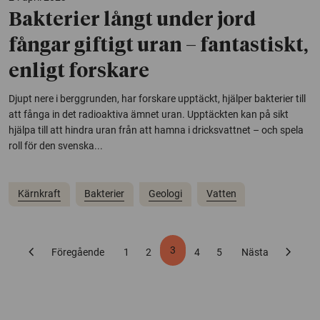
Bakterier långt under jord
fångar giftigt uran – fantastiskt,
enligt forskare
Djupt nere i berggrunden, har forskare upptäckt, hjälper bakterier till
att fånga in det radioaktiva ämnet uran. Upptäckten kan på sikt
hjälpa till att hindra uran från att hamna i dricksvattnet – och spela
roll för den svenska...
Kärnkraft
Bakterier
Geologi
Vatten
chevron_left
chevron_right
3
Föregående
1
2
4
5
Nästa