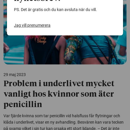
PS. Det är gratis och du kan avsluta när du vill.
Jag vill prenumerera
29 maj 2023
Problem i underlivet mycket
vanligt hos kvinnor som äter
penicillin
Var fjärde kvinna som tar penicillin vid halsfluss får flytningar och
klåda i underlivet, visar en ny avhandling. Besvären kan vara tecken
på svamp vilket i sin tur kan orsaka ett stort lidande. – Det är inte