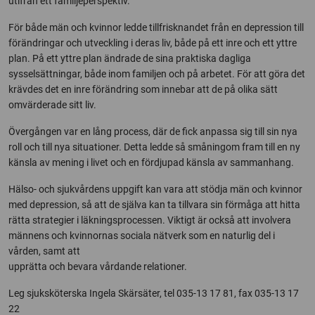
utifrån ett familjeperspektiv.
För både män och kvinnor ledde tillfrisknandet från en depression till
förändringar och utveckling i deras liv, både på ett inre och ett yttre
plan. På ett yttre plan ändrade de sina praktiska dagliga
sysselsättningar, både inom familjen och på arbetet. För att göra det
krävdes det en inre förändring som innebar att de på olika sätt
omvärderade sitt liv.
Övergången var en lång process, där de fick anpassa sig till sin nya
roll och till nya situationer. Detta ledde så småningom fram till en ny
känsla av mening i livet och en fördjupad känsla av sammanhang.
Hälso- och sjukvårdens uppgift kan vara att stödja män och kvinnor
med depression, så att de själva kan ta tillvara sin förmåga att hitta
rätta strategier i läkningsprocessen. Viktigt är också att involvera
männens och kvinnornas sociala nätverk som en naturlig del i
vården, samt att
upprätta och bevara vårdande relationer.
Leg sjuksköterska Ingela Skärsäter, tel 035-13 17 81, fax 035-13 17
22