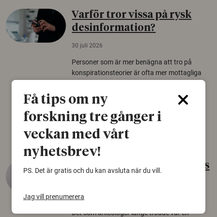
Varför tror vissa på rysk
desinformation?
30 juli 2026
Personer som är mer benägna att tro på
konspirationsteorier är ofta mer mottagliga
för rysk desinformation. Det visar en studie
från Försvarshögskolan med deltagare i fyra
Få tips om ny
europeiska länder.
forskning tre gånger i
Säkerhetspolitik
veckan med vårt
nyhetsbrev!
Gammalt skinn var Sveriges
PS. Det är gratis och du kan avsluta när du vill.
äldsta sko
22 juni 2026
Jag vill prenumerera
Det som arkeologer länge trodde var en