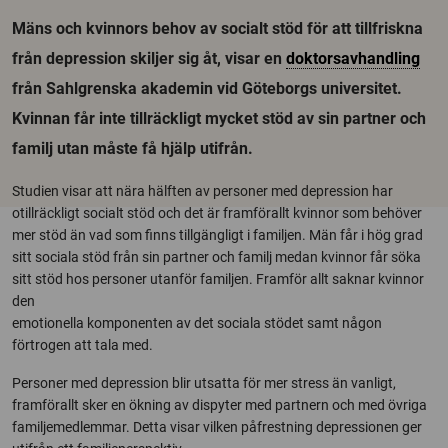
Mäns och kvinnors behov av socialt stöd för att tillfriskna
från depression skiljer sig åt, visar en
doktorsavhandling
från Sahlgrenska akademin vid Göteborgs universitet.
Kvinnan får inte tillräckligt mycket stöd av sin partner och
familj utan måste få hjälp utifrån.
Studien visar att nära hälften av personer med depression har
otillräckligt socialt stöd och det är framförallt kvinnor som behöver
mer stöd än vad som finns tillgängligt i familjen. Män får i hög grad
sitt sociala stöd från sin partner och familj medan kvinnor får söka
sitt stöd hos personer utanför familjen. Framför allt saknar kvinnor
den
emotionella komponenten av det sociala stödet samt någon
förtrogen att tala med.
Personer med depression blir utsatta för mer stress än vanligt,
framförallt sker en ökning av dispyter med partnern och med övriga
familjemedlemmar. Detta visar vilken påfrestning depressionen ger