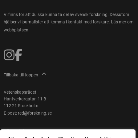
Vi finns för att du ska kunna ta del av svensk forskning. Dessutom
hjälper vi journalister att komma i kontakt med forskare.
Läs mer om
webbplatsen.
Tillbaka till toppen
Vetenskapsrådet
Hantverkargatan 11 B
112 21 Stockholm
E-post:
red@forskning.se
Tillgänglighet