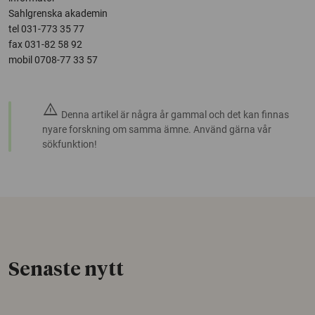
Sahlgrenska akademin
tel 031-773 35 77
fax 031-82 58 92
mobil 0708-77 33 57
warning
Denna artikel är några år gammal och det kan finnas
nyare forskning om samma ämne. Använd gärna vår
sökfunktion!
Senaste nytt