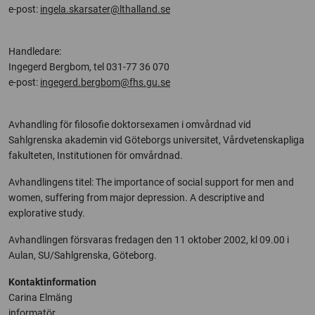
e-post:
ingela.skarsater@lthalland.se
Handledare:
Ingegerd Bergbom, tel 031-77 36 070
e-post:
ingegerd.bergbom@fhs.gu.se
Avhandling för filosofie doktorsexamen i omvårdnad vid
Sahlgrenska akademin vid Göteborgs universitet, Vårdvetenskapliga
fakulteten, Institutionen för omvårdnad.
Avhandlingens titel: The importance of social support for men and
women, suffering from major depression. A descriptive and
explorative study.
Avhandlingen försvaras fredagen den 11 oktober 2002, kl 09.00 i
Aulan, SU/Sahlgrenska, Göteborg.
Kontaktinformation
Carina Elmäng
informatör