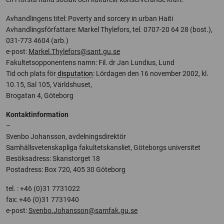
Avhandlingens titel: Poverty and sorcery in urban Haiti
Avhandlingsförfattare: Markel Thylefors, tel. 0707-20 64 28 (bost.),
031-773 4604 (arb.)
e-post:
Markel.Thylefors@sant.gu.se
Fakultetsopponentens namn: Fil. dr Jan Lundius, Lund
Tid och plats för
disputation
: Lördagen den 16 november 2002, kl.
10.15, Sal 105, Världshuset,
Brogatan 4, Göteborg
Kontaktinformation
–
Svenbo Johansson, avdelningsdirektör
Samhällsvetenskapliga fakultetskansliet, Göteborgs universitet
Besöksadress: Skanstorget 18
Postadress: Box 720, 405 30 Göteborg
tel. : +46 (0)31 7731022
fax: +46 (0)31 7731940
e-post:
Svenbo.Johansson@samfak.gu.se