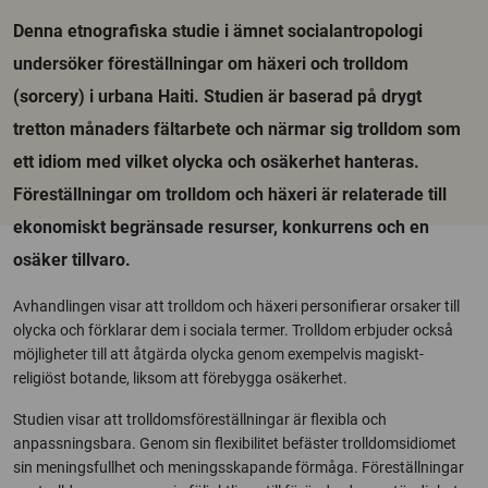
Denna etnografiska studie i ämnet socialantropologi
undersöker föreställningar om häxeri och trolldom
(sorcery) i urbana Haiti. Studien är baserad på drygt
tretton månaders fältarbete och närmar sig trolldom som
ett idiom med vilket olycka och osäkerhet hanteras.
Föreställningar om trolldom och häxeri är relaterade till
ekonomiskt begränsade resurser, konkurrens och en
osäker tillvaro.
Avhandlingen visar att trolldom och häxeri personifierar orsaker till
olycka och förklarar dem i sociala termer. Trolldom erbjuder också
möjligheter till att åtgärda olycka genom exempelvis magiskt-
religiöst botande, liksom att förebygga osäkerhet.
Studien visar att trolldomsföreställningar är flexibla och
anpassningsbara. Genom sin flexibilitet befäster trolldomsidiomet
sin meningsfullhet och meningsskapande förmåga. Föreställningar