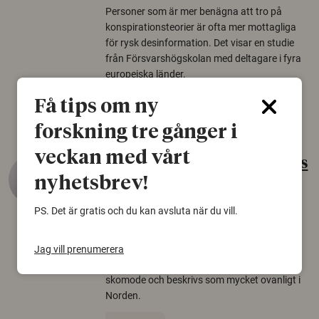
Personer som är mer benägna att tro på
konspirationsteorier är ofta mer mottagliga
för rysk desinformation. Det visar en studie
från Försvarshögskolan med deltagare i fyra
europeiska länder.
Säkerhetspolitik
Få tips om ny
forskning tre gånger i
veckan med vårt
Gammalt skinn var Sveriges
nyhetsbrev!
äldsta sko
22 juni 2026
PS. Det är gratis och du kan avsluta när du vill.
Det som arkeologer länge trodde var en
björnfäll visar sig vara delar av en 2000 år
Jag vill prenumerera
gammal sko. Fyndet bär spår av romerskt
skomode och beskrivs som mycket ovanligt i
Norden.