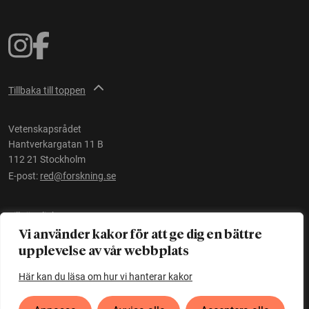
Tillbaka till toppen
Vetenskapsrådet
Hantverkargatan 11 B
112 21 Stockholm
E-post:
red@forskning.se
Tillgänglighet
Vi använder kakor för att ge dig en bättre
upplevelse av vår webbplats
Ett initiativ av
Vetenskapsrådet
Här kan du läsa om hur vi hanterar kakor