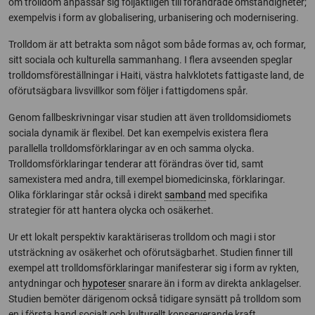
om trolldom anpassar sig följaktligen till förändrade omständigheter;
exempelvis i form av globalisering, urbanisering och modernisering.
Trolldom är att betrakta som något som både formas av, och formar,
sitt sociala och kulturella sammanhang. I flera avseenden speglar
trolldomsföreställningar i Haiti, västra halvklotets fattigaste land, de
oförutsägbara livsvillkor som följer i fattigdomens spår.
Genom fallbeskrivningar visar studien att även trolldomsidiomets
sociala dynamik är flexibel. Det kan exempelvis existera flera
parallella trolldomsförklaringar av en och samma olycka.
Trolldomsförklaringar tenderar att förändras över tid, samt
samexistera med andra, till exempel biomedicinska, förklaringar.
Olika förklaringar står också i direkt
samband
med specifika
strategier för att hantera olycka och osäkerhet.
Ur ett lokalt perspektiv karaktäriseras trolldom och magi i stor
utsträckning av osäkerhet och oförutsägbarhet. Studien finner till
exempel att trolldomsförklaringar manifesterar sig i form av rykten,
antydningar och
hypoteser
snarare än i form av direkta anklagelser.
Studien bemöter därigenom också tidigare synsätt på trolldom som
en i första hand socialt och kulturellt konserverande kraft.