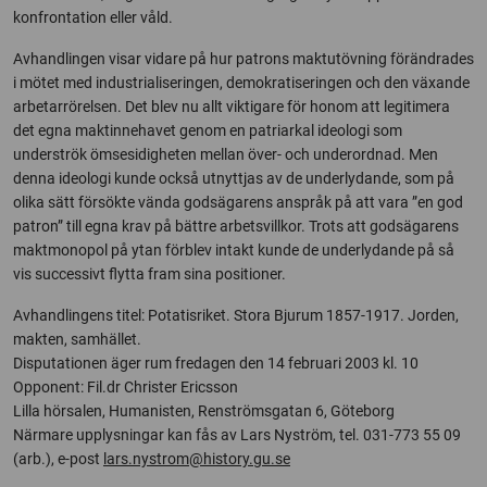
konfrontation eller våld.
Avhandlingen visar vidare på hur patrons maktutövning förändrades
i mötet med industrialiseringen, demokratiseringen och den växande
arbetarrörelsen. Det blev nu allt viktigare för honom att legitimera
det egna maktinnehavet genom en patriarkal ideologi som
underströk ömsesidigheten mellan över- och underordnad. Men
denna ideologi kunde också utnyttjas av de underlydande, som på
olika sätt försökte vända godsägarens anspråk på att vara ”en god
patron” till egna krav på bättre arbetsvillkor. Trots att godsägarens
maktmonopol på ytan förblev intakt kunde de underlydande på så
vis successivt flytta fram sina positioner.
Avhandlingens titel: Potatisriket. Stora Bjurum 1857-1917. Jorden,
makten, samhället.
Disputationen äger rum fredagen den 14 februari 2003 kl. 10
Opponent: Fil.dr Christer Ericsson
Lilla hörsalen, Humanisten, Renströmsgatan 6, Göteborg
Närmare upplysningar kan fås av Lars Nyström, tel. 031-773 55 09
(arb.), e-post
lars.nystrom@history.gu.se