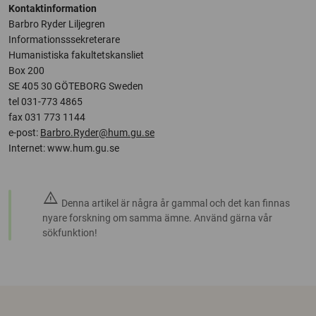
Kontaktinformation
Barbro Ryder Liljegren
Informationsssekreterare
Humanistiska fakultetskansliet
Box 200
SE 405 30 GÖTEBORG Sweden
tel 031-773 4865
fax 031 773 1144
e-post:
Barbro.Ryder@hum.gu.se
Internet: www.hum.gu.se
warning
Denna artikel är några år gammal och det kan finnas
nyare forskning om samma ämne. Använd gärna vår
sökfunktion!