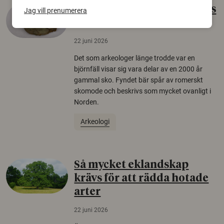
Gammalt skinn var Sveriges
Jag vill prenumerera
äldsta sko
22 juni 2026
Det som arkeologer länge trodde var en
björnfäll visar sig vara delar av en 2000 år
gammal sko. Fyndet bär spår av romerskt
skomode och beskrivs som mycket ovanligt i
Norden.
Arkeologi
Så mycket eklandskap
krävs för att rädda hotade
arter
22 juni 2026