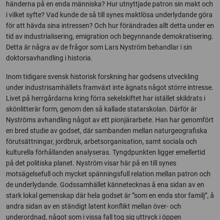
händerna på en enda människa? Hur utnyttjade patron sin makt och
i vilket syfte? Vad kunde de så till synes maktlösa underlydande göra
för att hävda sina intressen? Och hur förändrades allt detta under en
tid av industrialisering, emigration och begynnande demokratisering.
Detta är några av de frågor som Lars Nyström behandlar i sin
doktorsavhandling i historia.
Inom tidigare svensk historisk forskning har godsens utveckling
under industrisamhällets framväxt inte ägnats något större intresse.
Livet på herrgårdarna kring förra sekelskiftet har istället skildrats i
skönlitterär form, genom den så kallade statarskolan. Därför är
Nyströms avhandling något av ett pionjärarbete. Han har genomfört
en bred studie av godset, där sambanden mellan naturgeografiska
förutsättningar, jordbruk, arbetsorganisation, samt sociala och
kulturella förhållanden analyseras. Tyngdpunkten ligger emellertid
på det politiska planet. Nyström visar här på en till synes
motsägelsefull och mycket spänningsfull relation mellan patron och
de underlydande. Godssamhället kännetecknas å ena sidan av en
stark lokal gemenskap där hela godset är ”som en enda stor familj”, å
andra sidan av en ständigt latent konflikt mellan över- och
underordnad, något som i vissa fall tog sig uttryck i öppen