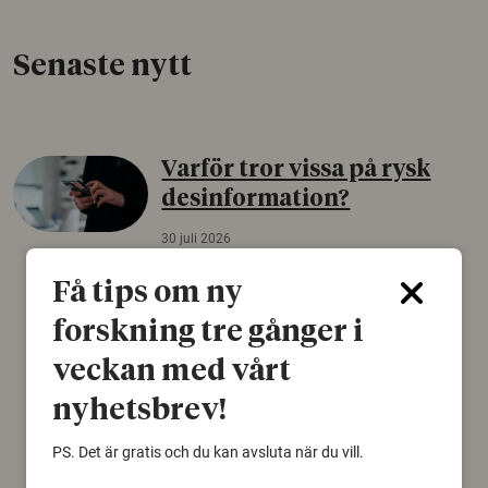
Senaste nytt
Varför tror vissa på rysk
desinformation?
30 juli 2026
Personer som är mer benägna att tro på
Få tips om ny
konspirationsteorier är ofta mer mottagliga
för rysk desinformation. Det visar en studie
forskning tre gånger i
från Försvarshögskolan med deltagare i fyra
veckan med vårt
europeiska länder.
nyhetsbrev!
Säkerhetspolitik
PS. Det är gratis och du kan avsluta när du vill.