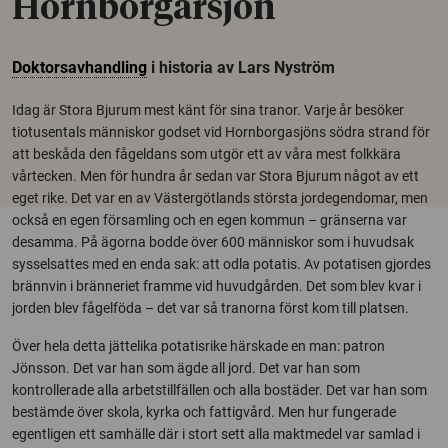
Hornborgarsjön
Doktorsavhandling
i historia av Lars Nyström
Idag är Stora Bjurum mest känt för sina tranor. Varje år besöker
tiotusentals människor godset vid Hornborgasjöns södra strand för
att beskåda den fågeldans som utgör ett av våra mest folkkära
vårtecken. Men för hundra år sedan var Stora Bjurum något av ett
eget rike. Det var en av Västergötlands största jordegendomar, men
också en egen församling och en egen kommun – gränserna var
desamma. På ägorna bodde över 600 människor som i huvudsak
sysselsattes med en enda sak: att odla potatis. Av potatisen gjordes
brännvin i bränneriet framme vid huvudgården. Det som blev kvar i
jorden blev fågelföda – det var så tranorna först kom till platsen.
Över hela detta jättelika potatisrike härskade en man: patron
Jönsson. Det var han som ägde all jord. Det var han som
kontrollerade alla arbetstillfällen och alla bostäder. Det var han som
bestämde över skola, kyrka och fattigvård. Men hur fungerade
egentligen ett samhälle där i stort sett alla maktmedel var samlad i