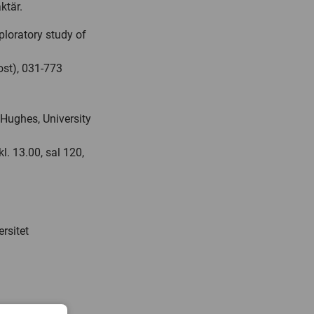
ktär.
loratory study of
ost), 031-773
Hughes, University
l. 13.00, sal 120,
rsitet