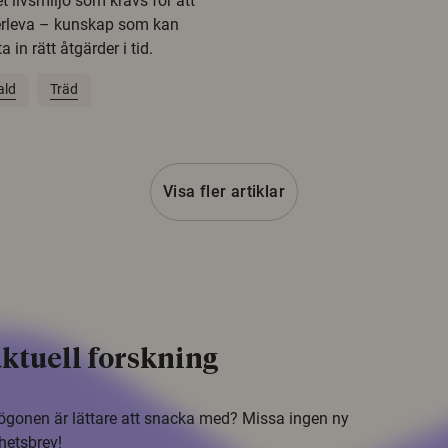
t livsmiljö som krävs för att
erleva – kunskap som kan
 in rätt åtgärder i tid.
ald
Träd
Visa fler artiklar
ktuell forskning
i ögonen är lättare att snacka med? Missa ingen ny
hetsbrev!