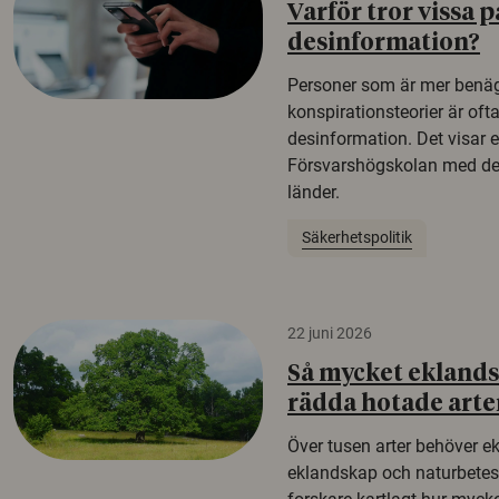
Varför tror vissa p
desinformation?
Personer som är mer benäg
konspirationsteorier är oft
desinformation. Det visar e
Försvarshögskolan med del
länder.
Säkerhetspolitik
22 juni 2026
Så mycket eklandsk
rädda hotade arte
Över tusen arter behöver e
eklandskap och naturbetesma