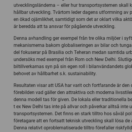
utvecklingsländerna – eller hur transportsystemen skall 
hållbar utveckling. Tvärtom leder dagens utformning av pe
en ökad ojämlikhet, samtidigt som det ar oklart vilka ak
är beredda att ta ansvar för pågående utveckling.
Denna avhandling ger exempel från tre olika miljöer i syf
mekanismerna bakom globaliseringen av bilar och tunga 
del fokuserar på Brasilia och Teheran medan samtida ur
undersöks med exempel från Rom och New Delhi. Slutlig
biltillverkarnas syn på sin egen roll i bilanvändandets gl
behovet av hållbarhet s.k. sustainability.
Resultaten visar att USA har varit och fortfarande är de
förebilden vad gäller den attraktiva och moderna livsstilen 
denna modell tas för given. De lokala eller traditionella 
t ex New Delhi tas inte på allvar och påverkar alltså inte 
transportsystemen. Det finns en stark tilltro hos såväl pol
företagare att en fortsatt teknisk utveckling skall lösa de
Denna relativt oproblematiserade tilltro förefaller riskfy