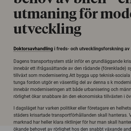
utmaning för mod
utveckling
Doktorsavhandling
i freds- och utvecklingsforskning av
Dagens transportsystem står inför en grundläggande kris
innebär ett ifrågasättande av den rådande (förenklade) 
tillväxt som modernisering.Att bygga upp teknisk-sociala 
tunga fordon utgör en väsentlig del av denna s k moderni
innebär moderniseringen att både urbanisering och män
rörlighet ökar snabbare än den ekonomiska tillväxten i övr
I dagsläget har varken politiker eller företagare en helhe
städers krisartade transportförhållanden skall hanteras. Va
marknad har heller klara riktlinjer för hur man skall hante
ökande behovet av rörlighet hos den snabbt växande ande