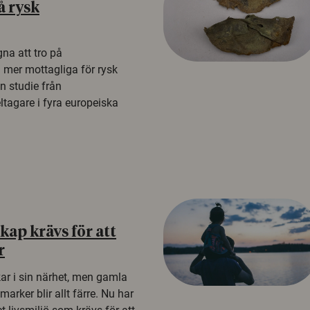
å rysk
na att tro på
a mer mottagliga för rysk
n studie från
tagare i fyra europeiska
ap krävs för att
r
kar i sin närhet, men gamla
rker blir allt färre. Nu har