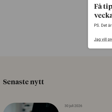
Få ti
vecka
PS. Det är
Jag vill p
Senaste nytt
30 juli 2026