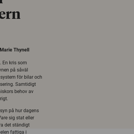
ern
 Marie Thynell
. En kris som
synen på såväl
system för bilar och
sering. Samtidigt
niskors behov av
igt.
tssyn på hur dagens
re sig stat eller
ra det ständigt
len fattiga i