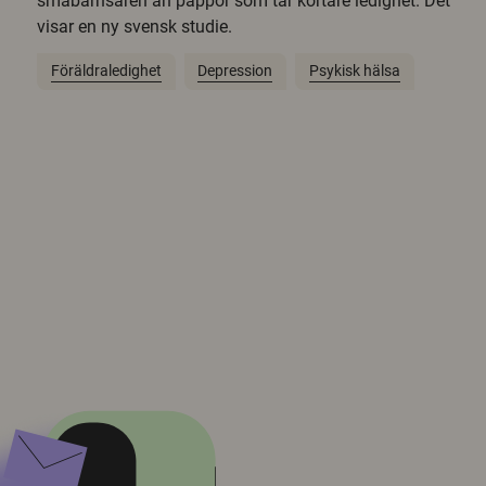
småbarnsåren än pappor som tar kortare ledighet. Det
visar en ny svensk studie.
Föräldraledighet
Depression
Psykisk hälsa