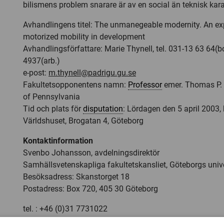
bilismens problem snarare är av en social än teknisk kara
Avhandlingens titel: The unmanegeable modernity. An exp
motorized mobility in development
Avhandlingsförfattare: Marie Thynell, tel. 031-13 63 64(b
4937(arb.)
e-post:
m.thynell@padrigu.gu.se
Fakultetsopponentens namn:
Professor
emer. Thomas P. 
of Pennsylvania
Tid och plats för
disputation
: Lördagen den 5 april 2003, k
Världshuset, Brogatan 4, Göteborg
Kontaktinformation
Svenbo Johansson, avdelningsdirektör
Samhällsvetenskapliga fakultetskansliet, Göteborgs unive
Besöksadress: Skanstorget 18
Postadress: Box 720, 405 30 Göteborg
tel. : +46 (0)31 7731022
fax: +46 (0)31 7731940