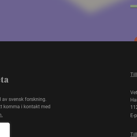
Til
eta
Ve
el av svensk forskning.
Ha
att komma i kontakt med
11
n.
E-
Til