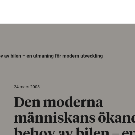
av bilen – en utmaning för modern utveckling
24 mars 2003
Den moderna
människans ökan
behov av bilen – e