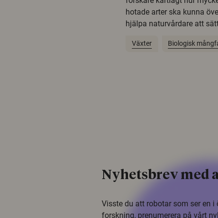
forskare kartlagt hur mycke
hotade arter ska kunna öv
hjälpa naturvårdare att sätta
Växter
Biologisk mångf
Nyhetsbrev med a
Visste du att robotar som ser en 
forskning, prenumerera på vårt ny