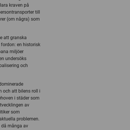
klara kraven på
rsontransporter till
törer (om några) som
te att granska
fordon: en historisk
bana miljöer
en undersöks
obalisering och
n dominerade
och att bilens roll i
behoven i städer som
utvecklingen av
itiker som
 aktuella problemen.
lld då många av