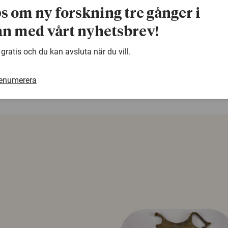
e-post:
Svenbo.Johansson@samfak.gu.se
ps om ny forskning tre gånger i
n med vårt nyhetsbrev!
warning
Denna artikel är några år gammal och det kan finnas
 gratis och du kan avsluta när du vill.
samma ämne. Använd gärna vår sökfunktion!
renumerera