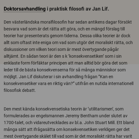
Doktorsavhandling
i praktisk filosofi av Jan Lif.
Den västerländska moralfilosofin har sedan antikens dagar försökt
besvara vad som är det rätta att göra, och en mängd förslag till
teorier har presenterats genom tiderna. Dessa olika teorier är dock
allt som oftast inte eniga om vad som utgör det moraliskt rätta, och
diskussioner om vilken teori som är mest övertygande pågår
alltjämt. En sådan teori är den s k ’konsekvensetiken’ som i sin
enklaste form förfäktar principen att man alltid bör göra det som
leder till de bästa konsekvenserna för så många människor som
möjligt. Jan Lif diskuterar i sin avhandling frågan ”Kan en
konsekvensetiker vara en riktig vän?” utifrån en nutida internationell
filosofisk debatt.
Den mest kända konsekvensetiska teorin är ’utilitarismen’, som
formulerades av engelsmannen Jeremy Bentham under slutet av
1700-talet, och vidareutvecklades av bl.a. John Stuart Mill. Ett bland
många sätt att ifrågasätta om konsekvensetiken verkligen ger det
mest övertygande skälet till vad som är det moraliskt rätta har varit