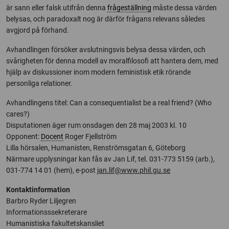
är sann eller falsk utifrån denna
frågeställning
måste dessa värden
belysas, och paradoxalt nog är därför frågans relevans således
avgjord på förhand.
Avhandlingen försöker avslutningsvis belysa dessa värden, och
svårigheten för denna modell av moralfilosofi att hantera dem, med
hjälp av diskussioner inom modern feministisk etik rörande
personliga relationer.
Avhandlingens titel: Can a consequentialist be a real friend? (Who
cares?)
Disputationen äger rum onsdagen den 28 maj 2003 kl. 10
Opponent:
Docent
Roger Fjellström
Lilla hörsalen, Humanisten, Renströmsgatan 6, Göteborg
Närmare upplysningar kan fås av Jan Lif, tel. 031-773 5159 (arb.),
031-774 14 01 (hem), e-post
jan.lif@www.phil.gu.se
Kontaktinformation
Barbro Ryder Liljegren
Informationsssekreterare
Humanistiska fakultetskansliet