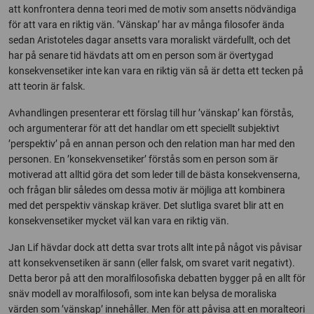
att konfrontera denna teori med de motiv som ansetts nödvändiga
för att vara en riktig vän. ’Vänskap’ har av många filosofer ända
sedan Aristoteles dagar ansetts vara moraliskt värdefullt, och det
har på senare tid hävdats att om en person som är övertygad
konsekvensetiker inte kan vara en riktig vän så är detta ett tecken på
att teorin är falsk.
Avhandlingen presenterar ett förslag till hur ’vänskap’ kan förstås,
och argumenterar för att det handlar om ett speciellt subjektivt
’perspektiv’ på en annan person och den relation man har med den
personen. En ’konsekvensetiker’ förstås som en person som är
motiverad att alltid göra det som leder till de bästa konsekvenserna,
och frågan blir således om dessa motiv är möjliga att kombinera
med det perspektiv vänskap kräver. Det slutliga svaret blir att en
konsekvensetiker mycket väl kan vara en riktig vän.
Jan Lif hävdar dock att detta svar trots allt inte på något vis påvisar
att konsekvensetiken är sann (eller falsk, om svaret varit negativt).
Detta beror på att den moralfilosofiska debatten bygger på en allt för
snäv modell av moralfilosofi, som inte kan belysa de moraliska
värden som ’vänskap’ innehåller. Men för att påvisa att en moralteori