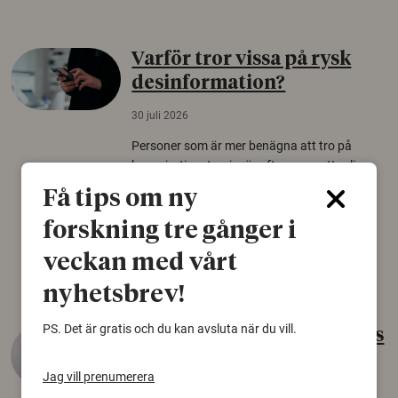
Varför tror vissa på rysk
desinformation?
30 juli 2026
Personer som är mer benägna att tro på
konspirationsteorier är ofta mer mottagliga
för rysk desinformation. Det visar en studie
Få tips om ny
från Försvarshögskolan med deltagare i fyra
europeiska länder.
forskning tre gånger i
veckan med vårt
Säkerhetspolitik
nyhetsbrev!
PS. Det är gratis och du kan avsluta när du vill.
Gammalt skinn var Sveriges
äldsta sko
Jag vill prenumerera
22 juni 2026