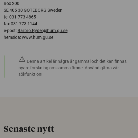
Box 200
SE 405 30 GÖTEBORG Sweden
tel 031-773 4865
fax 031 773 1144
e-post:
Barbro.Ryder@hum.gu.se
hemsida: www.hum.gu.se
warning
Denna artikel är några år gammal och det kan finnas
nyare forskning om samma ämne. Använd gärna vår
sökfunktion!
Senaste nytt