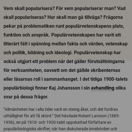
Vem skall popularisera? För vem populariserar man? Vad
skall populariseras? Hur skall man gå tillväga? Frågorna
pekar på problematiken runt populärvetenskapens plats,
funktion och anspråk. Populärvetenskapen har varit ett
litterärt fält i spänning mellan fakta och värden, vetenskap
och politik, bildning och ideologi. Populärvetenskap har
också utgjort ett problem när det gäller förutsättningarna
för verksamheten, oavsett om det gällde skribenternas
eller läsarnas roll i sammanhanget. I det tidiga 1900-talets
populärbiologi finner Kaj Johansson i sin
avhandling
olika
svar på dessa frågor.
”Allmänheten har i alla tider varit en stenig åker, och det fordras
uthållighet för att få skörd.” Det hävdade Robert Larsson (1885-
1956), en på 1910- och 1920-talet uppskattad författare av
populärbiologiska skrifter, när han diskuterade innebörden och