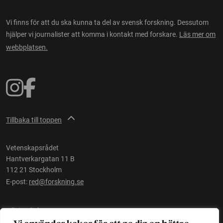
Vi finns för att du ska kunna ta del av svensk forskning. Dessutom
hjälper vi journalister att komma i kontakt med forskare.
Läs mer om
webbplatsen.
Tillbaka till toppen
Vetenskapsrådet
Hantverkargatan 11 B
112 21 Stockholm
E-post:
red@forskning.se
Tillgänglighet