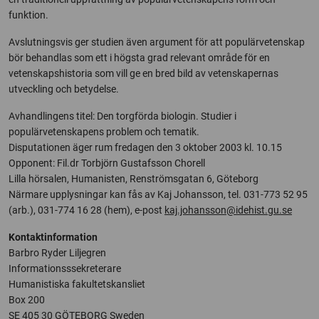
funktion.
Avslutningsvis ger studien även argument för att populärvetenskap
bör behandlas som ett i högsta grad relevant område för en
vetenskapshistoria som vill ge en bred bild av vetenskapernas
utveckling och betydelse.
Avhandlingens titel: Den torgförda biologin. Studier i
populärvetenskapens problem och tematik.
Disputationen äger rum fredagen den 3 oktober 2003 kl. 10.15
Opponent: Fil.dr Torbjörn Gustafsson Chorell
Lilla hörsalen, Humanisten, Renströmsgatan 6, Göteborg
Närmare upplysningar kan fås av Kaj Johansson, tel. 031-773 52 95
(arb.), 031-774 16 28 (hem), e-post
kaj.johansson@idehist.gu.se
Kontaktinformation
Barbro Ryder Liljegren
Informationsssekreterare
Humanistiska fakultetskansliet
Box 200
SE 405 30 GÖTEBORG Sweden