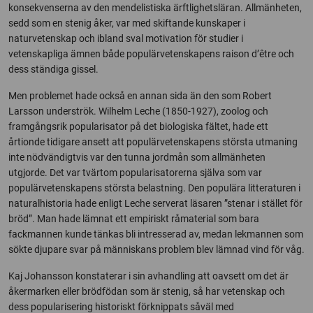
konsekvenserna av den mendelistiska ärftlighetsläran. Allmänheten,
sedd som en stenig åker, var med skiftande kunskaper i
naturvetenskap och ibland sval motivation för studier i
vetenskapliga ämnen både populärvetenskapens raison d’être och
dess ständiga gissel.
Men problemet hade också en annan sida än den som Robert
Larsson underströk. Wilhelm Leche (1850-1927), zoolog och
framgångsrik popularisator på det biologiska fältet, hade ett
årtionde tidigare ansett att populärvetenskapens största utmaning
inte nödvändigtvis var den tunna jordmån som allmänheten
utgjorde. Det var tvärtom popularisatorerna själva som var
populärvetenskapens största belastning. Den populära litteraturen i
naturalhistoria hade enligt Leche serverat läsaren ”stenar i stället för
bröd”. Man hade lämnat ett empiriskt råmaterial som bara
fackmannen kunde tänkas bli intresserad av, medan lekmannen som
sökte djupare svar på människans problem blev lämnad vind för våg.
Kaj Johansson konstaterar i sin avhandling att oavsett om det är
åkermarken eller brödfödan som är stenig, så har vetenskap och
dess popularisering historiskt förknippats såväl med