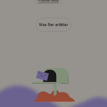
Psykisk hälsa
Visa fler artiklar