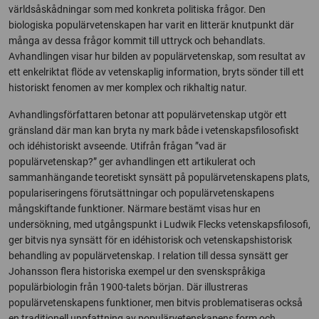
världsåskådningar som med konkreta politiska frågor. Den
biologiska populärvetenskapen har varit en litterär knutpunkt där
många av dessa frågor kommit till uttryck och behandlats.
Avhandlingen visar hur bilden av populärvetenskap, som resultat av
ett enkelriktat flöde av vetenskaplig information, bryts sönder till ett
historiskt fenomen av mer komplex och rikhaltig natur.
Avhandlingsförfattaren betonar att populärvetenskap utgör ett
gränsland där man kan bryta ny mark både i vetenskapsfilosofiskt
och idéhistoriskt avseende. Utifrån frågan ”vad är
populärvetenskap?” ger avhandlingen ett artikulerat och
sammanhängande teoretiskt synsätt på populärvetenskapens plats,
populariseringens förutsättningar och populärvetenskapens
mångskiftande funktioner. Närmare bestämt visas hur en
undersökning, med utgångspunkt i Ludwik Flecks vetenskapsfilosofi,
ger bitvis nya synsätt för en idéhistorisk och vetenskapshistorisk
behandling av populärvetenskap. I relation till dessa synsätt ger
Johansson flera historiska exempel ur den svenskspråkiga
populärbiologin från 1900-talets början. Där illustreras
populärvetenskapens funktioner, men bitvis problematiseras också
en traditionell uppfattning av populärvetenskapens form och