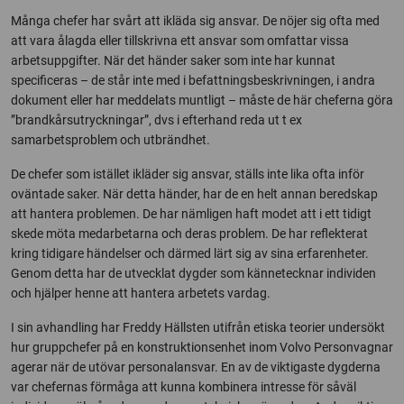
Många chefer har svårt att ikläda sig ansvar. De nöjer sig ofta med
att vara ålagda eller tillskrivna ett ansvar som omfattar vissa
arbetsuppgifter. När det händer saker som inte har kunnat
specificeras – de står inte med i befattningsbeskrivningen, i andra
dokument eller har meddelats muntligt – måste de här cheferna göra
”brandkårsutryckningar”, dvs i efterhand reda ut t ex
samarbetsproblem och utbrändhet.
De chefer som istället ikläder sig ansvar, ställs inte lika ofta inför
oväntade saker. När detta händer, har de en helt annan beredskap
att hantera problemen. De har nämligen haft modet att i ett tidigt
skede möta medarbetarna och deras problem. De har reflekterat
kring tidigare händelser och därmed lärt sig av sina erfarenheter.
Genom detta har de utvecklat dygder som kännetecknar individen
och hjälper henne att hantera arbetets vardag.
I sin avhandling har Freddy Hällsten utifrån etiska teorier undersökt
hur gruppchefer på en konstruktionsenhet inom Volvo Personvagnar
agerar när de utövar personalansvar. En av de viktigaste dygderna
var chefernas förmåga att kunna kombinera intresse för såväl