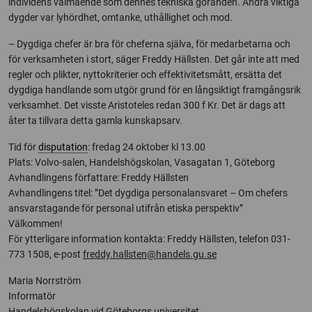
individens välmående som dennes tekniska göranden. Andra viktiga
dygder var lyhördhet, omtanke, uthållighet och mod.
– Dygdiga chefer är bra för cheferna själva, för medarbetarna och
för verksamheten i stort, säger Freddy Hällsten. Det går inte att med
regler och plikter, nyttokriterier och effektivitetsmått, ersätta det
dygdiga handlande som utgör grund för en långsiktigt framgångsrik
verksamhet. Det visste Aristoteles redan 300 f Kr. Det är dags att
åter ta tillvara detta gamla kunskapsarv.
Tid för
disputation
: fredag 24 oktober kl 13.00
Plats: Volvo-salen, Handelshögskolan, Vasagatan 1, Göteborg
Avhandlingens författare: Freddy Hällsten
Avhandlingens titel: ”Det dygdiga personalansvaret – Om chefers
ansvarstagande för personal utifrån etiska perspektiv”
Välkommen!
För ytterligare information kontakta: Freddy Hällsten, telefon 031-
773 1508, e-post
freddy.hallsten@handels.gu.se
Maria Norrström
Informatör
Handelshögskolan vid Göteborgs universitet