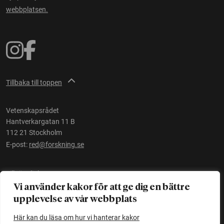
webbplatsen.
Tillbaka till toppen
Vetenskapsrådet
Hantverkargatan 11 B
112 21 Stockholm
E-post:
red@forskning.se
Tillgänglighet
Vi använder kakor för att ge dig en bättre
upplevelse av vår webbplats
Ett initiativ av
Vetenskapsrådet
Här kan du läsa om hur vi hanterar kakor