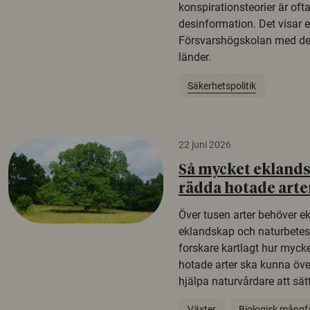
konspirationsteorier är oft
desinformation. Det visar e
Försvarshögskolan med del
länder.
Säkerhetspolitik
22 juni 2026
Så mycket eklandsk
rädda hotade arte
Över tusen arter behöver e
eklandskap och naturbetesma
forskare kartlagt hur mycke
hotade arter ska kunna öv
hjälpa naturvårdare att sätta
Växter
Biologisk mångf