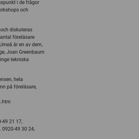
spunkt i de frågor
workshops och
 och diskuteras
 antal föreläsare
i Umeå är en av dem,
orge, Joan Greenbaum
kinge tekniska
ensen, hela
mn på föreläsare,
a.htm
0-49 21 17,
. 0920-49 30 24,