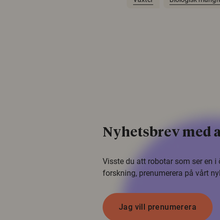
Nyhetsbrev med a
Visste du att robotar som ser en 
forskning, prenumerera på vårt ny
Jag vill prenumerera