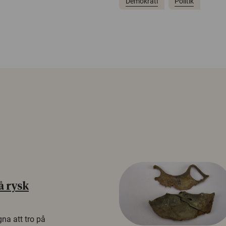
Demokrati
Politik
å rysk
na att tro på