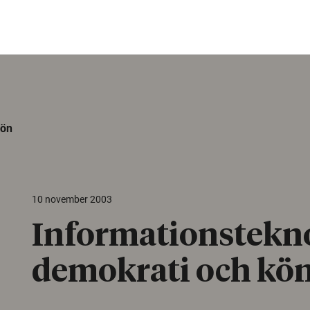
kön
10 november 2003
Informationstekno
demokrati och kö