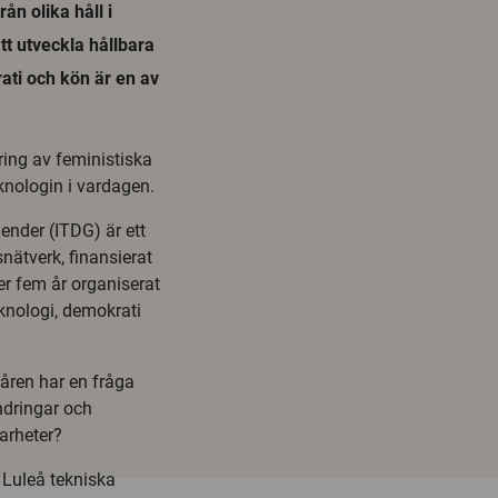
ån olika håll i
att utveckla hållbara
ti och kön är en av
ring av feministiska
knologin i vardagen.
nder (ITDG) är ett
snätverk, finansierat
r fem år organiserat
knologi, demokrati
 åren har en fråga
ndringar och
arheter?
 Luleå tekniska