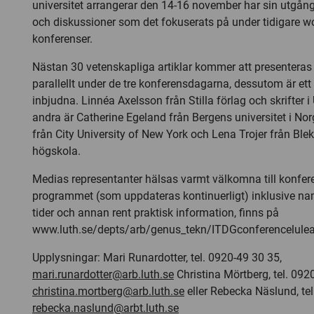
universitet arrangerar den 14-16 november har sin utgång
och diskussioner som det fokuserats på under tidigare 
konferenser.
Nästan 30 vetenskapliga artiklar kommer att presenteras
parallellt under de tre konferensdagarna, dessutom är ett
inbjudna. Linnéa Axelsson från Stilla förlag och skrifter 
andra är Catherine Egeland från Bergens universitet i N
från City University of New York och Lena Trojer från Ble
högskola.
Medias representanter hälsas varmt välkomna till konfer
programmet (som uppdateras kontinuerligt) inklusive na
tider och annan rent praktisk information, finns på
www.luth.se/depts/arb/genus_tekn/ITDGconferencelule
Upplysningar: Mari Runardotter, tel. 0920-49 30 35,
mari.runardotter@arb.luth.se
Christina Mörtberg, tel. 092
christina.mortberg@arb.luth.se
eller Rebecka Näslund, tel
rebecka.naslund@arbt.luth.se