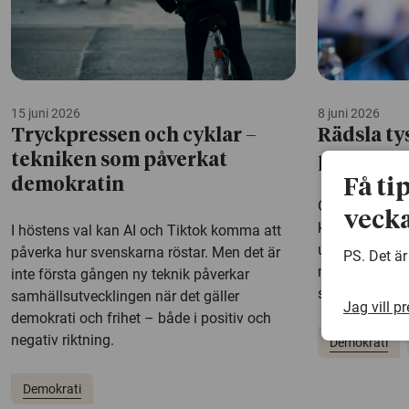
15 juni 2026
8 juni 2026
Tryckpressen och cyklar –
Rädsla ty
tekniken som påverkat
politiker
Få ti
demokratin
Oro för hot och
vecka
kvinnliga polit
I höstens val kan AI och Tiktok komma att
uttala sig offe
påverka hur svenskarna röstar. Men det är
PS. Det är
migration och 
inte första gången ny teknik påverkar
studie från Up
samhällsutvecklingen när det gäller
Jag vill p
demokrati och frihet – både i positiv och
negativ riktning.
Demokrati
Demokrati