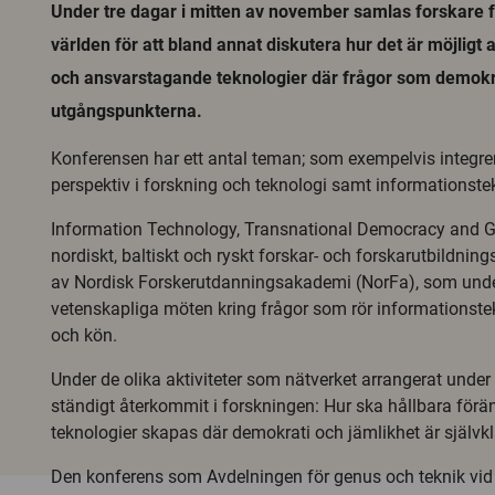
Under tre dagar i mitten av november samlas forskare fr
världen för att bland annat diskutera hur det är möjligt 
och ansvarstagande teknologier där frågor som demokra
utgångspunkterna.
Konferensen har ett antal teman; som exempelvis integre
perspektiv i forskning och teknologi samt informationste
Information Technology, Transnational Democracy and Ge
nordiskt, baltiskt och ryskt forskar- och forskarutbildning
av Nordisk Forskerutdanningsakademi (NorFa), som unde
vetenskapliga möten kring frågor som rör informationste
och kön.
Under de olika aktiviteter som nätverket arrangerat under
ständigt återkommit i forskningen: Hur ska hållbara förä
teknologier skapas där demokrati och jämlikhet är självkl
Den konferens som Avdelningen för genus och teknik vid