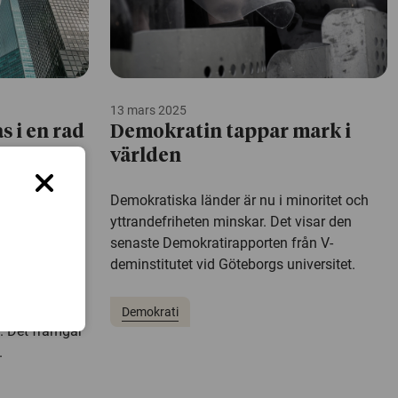
13 mars 2025
 i en rad
Demokratin tappar mark i
ast
världen
Demokratiska länder är nu i minoritet och
yttrandefriheten minskar. Det visar den
kagång i en
senaste Demokratirapporten från V-
er. Demokratin
deminstitutet vid Göteborgs universitet.
t som saknar
sk försämring
länder, bland
Demokrati
n. Det framgår
.