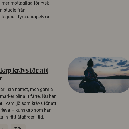
a mer mottagliga för rysk
n studie från
tagare i fyra europeiska
ap krävs för att
r
kar i sin närhet, men gamla
rker blir allt färre. Nu har
t livsmiljö som krävs för att
erleva – kunskap som kan
 in rätt åtgärder i tid.
ald
Träd