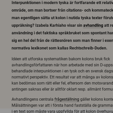
Interpunktionen i modern tyska är fortfarande ett relati
område, om man bortser från citations- och kommatec
man egentligen sätta ut kolon i nutida tyska texter förut
uppräkning? Izabela Karhiaho visar sin
avhandling
att r
användning i det faktiska språkbruket som spontant har 
sig en hel del från de rättesnören som man finner i exem
normativa lexikonet som kallas Rechtschreib-Duden.
Idéen att utforska systematiken bakom kolons bruk fick
avhandlingsförfattaren när hon arbetade med sin D-upps
behandlade interpunktionen i en tysk och en svensk dagst
normativt perspektiv. Ett resultat var att många av kolon
kan bedömas som rätt eller fel, eftersom den motsvarand
antingen saknas eller är alltför oklart resp. allmänt formu
Avhandlingens centrala
frågeställning
gäller kolons konte
Målsättningen var att i första hand fastställa de gramma
i en text som måste vara uppfyllda för att kolon överhu