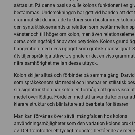
sättas ut. På denna basis skulle kolons funktioner i en gi
bestämmas. Undersökningen har gett vid handen att det f
grammatiskt definierade faktorer som bestämmer kolons
den syntaktisk-semantiska relation som består mellan språ
vänster och till höger om kolon, men även relationseleme
deras ordningsföljd är av stor betydelse. Kolons grundlä
hänger ihop med dess uppgift som grafisk gränssignal. 
åtskiljer språkliga uttryck, signalerar det en viss grammat
nära samhörighet mellan dessa uttryck.
Kolon skiljer alltså och förbinder på samma gång. Därvid
som språkekonomiskt medel och innebär en stilistisk bes
sin signalfunktion har kolon en förmåga att göra vissa utt
medel överflödiga. Fördelen med att använda kolon är att 
klarare struktur och blir lättare att bearbeta för läsaren.
Man kan förvånas över såväl mångfalden hos kolons
användningsmöjligheter som den variation kolons bruk i
av. Det framträder ett tydligt mönster, bestående av mer e