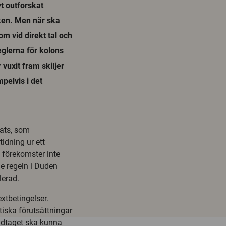
vt outforskat
ken. Men när ska
om vid direkt tal och
eglerna för kolons
vuxit fram skiljer
pelvis i det
ats, som
idning ur ett
s förekomster inte
e regeln i Duden
lerad.
xtbetingelser.
tiska förutsättningar
vudtaget ska kunna