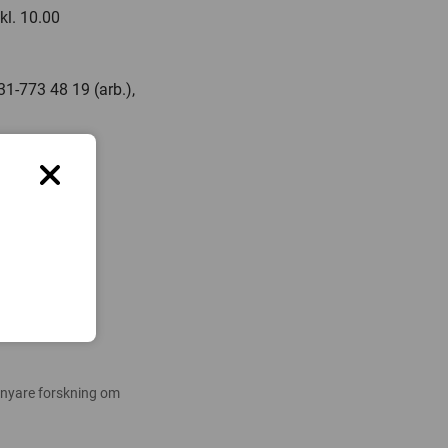
kl. 10.00
31-773 48 19 (arb.),
 nyare forskning om