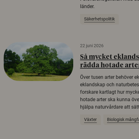
länder.
Säkerhetspolitik
22 juni 2026
Så mycket eklandsk
rädda hotade arte
Över tusen arter behöver e
eklandskap och naturbetesma
forskare kartlagt hur mycke
hotade arter ska kunna öv
hjälpa naturvårdare att sätta
Växter
Biologisk mångf