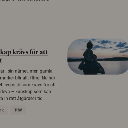
ap krävs för att
r
kar i sin närhet, men gamla
rker blir allt färre. Nu har
t livsmiljö som krävs för att
erleva – kunskap som kan
 in rätt åtgärder i tid.
ald
Träd