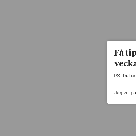
Få ti
vecka
PS. Det är
Jag vill p