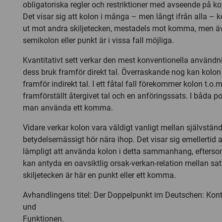
obligatoriska regler och restriktioner med avseende på k
Det visar sig att kolon i många – men långt ifrån alla – 
ut mot andra skiljetecken, mestadels mot komma, men äv
semikolon eller punkt är i vissa fall möjliga.
Kvantitativt sett verkar den mest konventionella användn
dess bruk framför direkt tal. Överraskande nog kan kolon
framför indirekt tal. I ett fåtal fall förekommer kolon t.o.m
framförställt återgivet tal och en anföringssats. I båda p
man använda ett komma.
Vidare verkar kolon vara väldigt vanligt mellan självstän
betydelsemässigt hör nära ihop. Det visar sig emellertid att
lämpligt att använda kolon i detta sammanhang, eftersom
kan antyda en oavsiktlig orsak-verkan-relation mellan sa
skiljetecken är här en punkt eller ett komma.
Avhandlingens titel: Der Doppelpunkt im Deutschen: Ko
und
Funktionen.