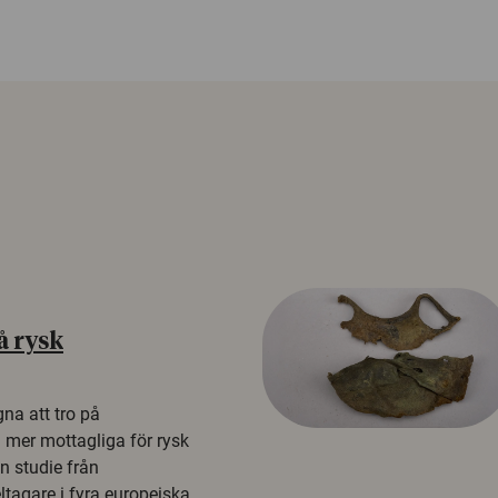
å rysk
na att tro på
a mer mottagliga för rysk
n studie från
tagare i fyra europeiska