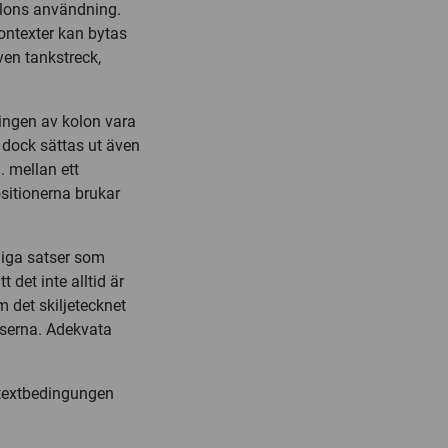
olons användning.
kontexter kan bytas
en tankstreck,
ingen av kolon vara
 dock sättas ut även
. mellan ett
ositionerna brukar
diga satser som
 det inte alltid är
 det skiljetecknet
tserna. Adekvata
ntextbedingungen