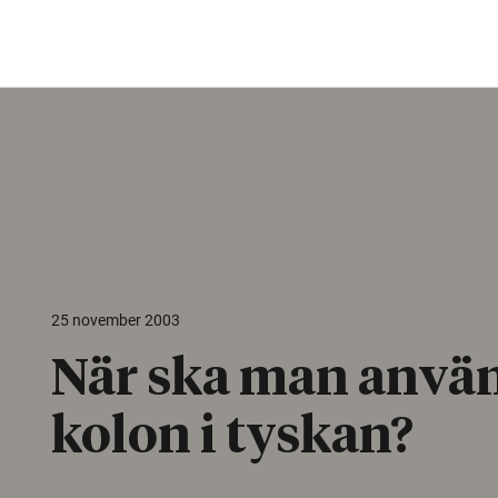
25 november 2003
När ska man anvä
kolon i tyskan?