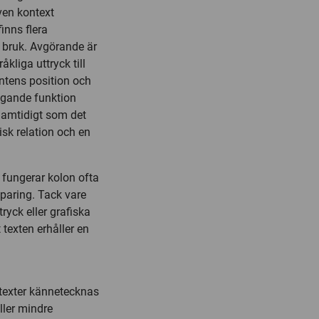
ven kontext
inns flera
 bruk. Avgörande är
kliga uttryck till
ntens position och
ggande funktion
Samtidigt som det
isk relation och en
 fungerar kolon ofta
paring. Tack vare
ryck eller grafiska
texten erhåller en
 texter kännetecknas
ller mindre