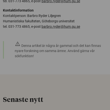
tel. 031-773 4865, e-post
barbro.ryder@hum.gu.se
Kontaktinformation
Kontaktperson: Barbro Ryder Liljegren
Humanistiska fakulteten, Göteborgs universitet
tel. 031-773 4865, e-post
barbro.ryder@hum.gu.se
warning
Denna artikel är några år gammal och det kan finnas
nyare forskning om samma ämne. Använd gärna vår
sökfunktion!
Senaste nytt