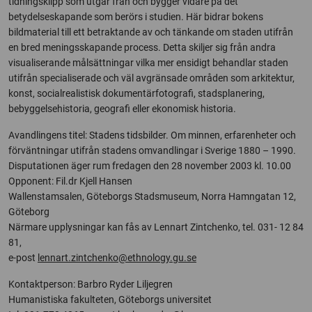
tidningsklipp som utgår från och bygger vidare på det
betydelseskapande som berörs i studien. Här bidrar bokens
bildmaterial till ett betraktande av och tänkande om staden utifrån
en bred meningsskapande process. Detta skiljer sig från andra
visualiserande målsättningar vilka mer ensidigt behandlar staden
utifrån specialiserade och väl avgränsade områden som arkitektur,
konst, socialrealistisk dokumentärfotografi, stadsplanering,
bebyggelsehistoria, geografi eller ekonomisk historia.
Avandlingens titel: Stadens tidsbilder. Om minnen, erfarenheter och
förväntningar utifrån stadens omvandlingar i Sverige 1880 – 1990.
Disputationen äger rum fredagen den 28 november 2003 kl. 10.00
Opponent: Fil.dr Kjell Hansen
Wallenstamsalen, Göteborgs Stadsmuseum, Norra Hamngatan 12,
Göteborg
Närmare upplysningar kan fås av Lennart Zintchenko, tel. 031- 12 84
81,
e-post
lennart.zintchenko@ethnology.gu.se
Kontaktperson: Barbro Ryder Liljegren
Humanistiska fakulteten, Göteborgs universitet