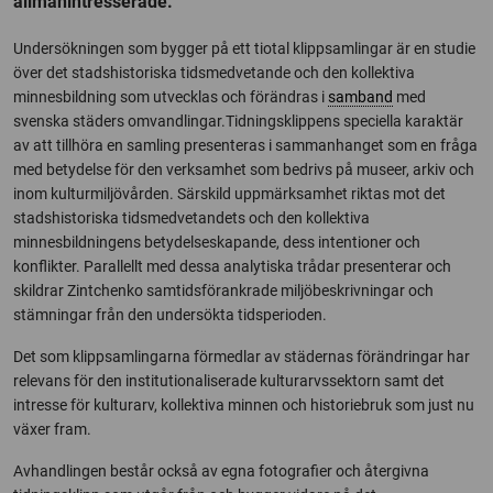
allmänintresserade.
Undersökningen som bygger på ett tiotal klippsamlingar är en studie
över det stadshistoriska tidsmedvetande och den kollektiva
minnesbildning som utvecklas och förändras i
samband
med
svenska städers omvandlingar.Tidningsklippens speciella karaktär
av att tillhöra en samling presenteras i sammanhanget som en fråga
med betydelse för den verksamhet som bedrivs på museer, arkiv och
inom kulturmiljövården. Särskild uppmärksamhet riktas mot det
stadshistoriska tidsmedvetandets och den kollektiva
minnesbildningens betydelseskapande, dess intentioner och
konflikter. Parallellt med dessa analytiska trådar presenterar och
skildrar Zintchenko samtidsförankrade miljöbeskrivningar och
stämningar från den undersökta tidsperioden.
Det som klippsamlingarna förmedlar av städernas förändringar har
relevans för den institutionaliserade kulturarvssektorn samt det
intresse för kulturarv, kollektiva minnen och historiebruk som just nu
växer fram.
Avhandlingen består också av egna fotografier och återgivna