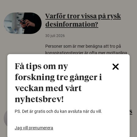
Varför tror vissa på rysk
desinformation?
30 juli 2026
Personer som är mer benägna att tro på
konspirationsteorier är ofta mer mottagliga
för rysk desinformation. Det visar en studie
Få tips om ny
från Försvarshögskolan med deltagare i fyra
europeiska länder.
forskning tre gånger i
Säkerhetspolitik
veckan med vårt
nyhetsbrev!
Gammalt skinn var Sveriges
PS. Det är gratis och du kan avsluta när du vill.
äldsta sko
Jag vill prenumerera
22 juni 2026