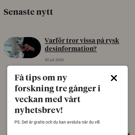
Senaste nytt
Varför tror vissa på rysk
desinformation?
30 juli 2026
Personer som är mer benägna att tro på
Få tips om ny
konspirationsteorier är ofta mer mottagliga
för rysk desinformation. Det visar en studie
forskning tre gånger i
från Försvarshögskolan med deltagare i fyra
europeiska länder.
veckan med vårt
Säkerhetspolitik
nyhetsbrev!
PS. Det är gratis och du kan avsluta när du vill.
Gammalt skinn var Sveriges