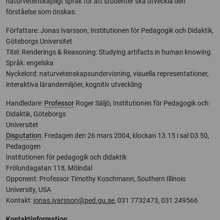
naturvetenskapligt språk för att studenter ska utveckla den
förståelse som önskas.
Författare: Jonas Ivarsson, Institutionen för Pedagogik och Didaktik,
Göteborgs Universitet
Titel: Renderings & Reasoning: Studying artifacts in human knowing.
Språk: engelska
Nyckelord: naturvetenskapsundervisning, visuella representationer,
interaktiva lärandemiljöer, kognitiv utveckling
Handledare:
Professor
Roger Säljö, Institutionen för Pedagogik och
Didaktik, Göteborgs
Universitet
Disputation
: Fredagen den 26 mars 2004, klockan 13.15 i sal D3 50,
Pedagogen
Institutionen för pedagogik och didaktik
Frölundagatan 118, Mölndal
Opponent: Professor Timothy Koschmann, Southern Illinois
University, USA
Kontakt:
jonas.ivarsson@ped.gu.se
, 031 7732473, 031 249566
Kontaktinformation