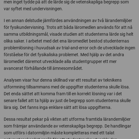
men inget tydde på att de lärde sig de vetenskapliga begrepp som
var syftet med undervisningen.
I en annan delstudie jämfördes användningen av två lärandemiljöer
för fysikundervisning. Trots att båda läromedlen används för att nå
samma utbildningsmål, visade studien att studenterna lärde sig helt
olika saker. I arbetet med det ena läromedlet bestod studenternas
problemlösning i huvudsak av trial-and-error och de utvecklade ingen
förståelse för det fysikaliska problemet. Med hjälp av det andra
läromedlet däremot utvecklade alla studentgrupper ett mer
avancerat förhållande till ämnesområdet.
Analysen visar hur denna skillnad var ett resultat av teknikens
utformning tillsammans med de uppgifter studenterna skulle lösa.
Det enda sättet att komma fram till en korrekt lösning var i det
senare fallet att ta hjälp av just de begrepp som studenterna skulle
lära sig. Det fanns inga enklare sätt att lösa uppgifterna.
Dessa resultat pekar på vikten att utforma framtida lärandemiljöer
som främjar användande av vetenskapliga begrepp. De handlingar
som utförs i datormiljön måste kompletteras med ett talat