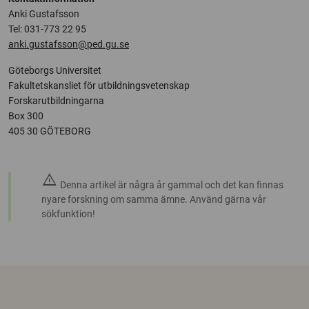
Anki Gustafsson
Tel: 031-773 22 95
anki.gustafsson@ped.gu.se
Göteborgs Universitet
Fakultetskansliet för utbildningsvetenskap
Forskarutbildningarna
Box 300
405 30 GÖTEBORG
warning
Denna artikel är några år gammal och det kan finnas
nyare forskning om samma ämne. Använd gärna vår
sökfunktion!