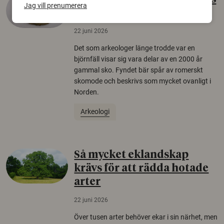
Jag vill prenumerera
äldsta sko
22 juni 2026
Det som arkeologer länge trodde var en
björnfäll visar sig vara delar av en 2000 år
gammal sko. Fyndet bär spår av romerskt
skomode och beskrivs som mycket ovanligt i
Norden.
Arkeologi
Så mycket eklandskap
krävs för att rädda hotade
arter
22 juni 2026
Över tusen arter behöver ekar i sin närhet, men