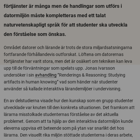
förtjänster är många men de handlingar som utförs i
datormiljön måste kompletteras med ett talat
naturvetenskapligt språk för att studenter ska utveckla
den förståelse som önskas.
Området datorer och lärande är trots de stora miljardsatsningarna
fortfarande förhållandevis outforskat. Löftena om datorernas
förtjänster har varit stora, men det är osäkert om tekniken kan leva
upp till de förväntningar som spelats upp. Jonas Ivarsson
undersöker i sin
avhandling
”Renderings & Reasoning: Studying
artifacts in human knowing” vad som händer när studenter
använder så kallade interaktiva lärandemiljöer i undervisning.
En av delstudierna visade hur den kunskap som en grupp studenter
utvecklade var knuten till den konkreta situationen. Det framkom att
lärarna misstolkade studenternas förståelse av det aktuella
problemet. Genom att ta hjälp av den interaktiva datormiljön kunde
eleverna uppvisa ett beteende som på ytan var snarlikt det hos
lärarna. Den visuellt rika miljön stöttade studenterna i deras arbete,