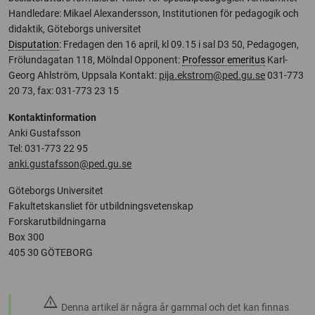
Handledare: Mikael Alexandersson, Institutionen för pedagogik och
didaktik, Göteborgs universitet
Disputation
: Fredagen den 16 april, kl 09.15 i sal D3 50, Pedagogen,
Frölundagatan 118, Mölndal Opponent:
Professor emeritus
Karl-
Georg Ahlström, Uppsala Kontakt:
pija.ekstrom@ped.gu.se
031-773
20 73, fax: 031-773 23 15
Kontaktinformation
Anki Gustafsson
Tel: 031-773 22 95
anki.gustafsson@ped.gu.se
Göteborgs Universitet
Fakultetskansliet för utbildningsvetenskap
Forskarutbildningarna
Box 300
405 30 GÖTEBORG
warning
Denna artikel är några år gammal och det kan finnas