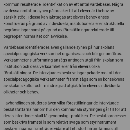
kommun resulterade i identi-fikation av ett antal värdebaser. Några
av dessa omfattar synen på orsaker till att elever är i behov av
särskilt stöd. I dessa kan iakttagas att elevers behov anses
konstrueras på grund av individuella, institutionella eller strukturella
begränsningar samt på grund av föreställningar relaterade till
begreppen normalitet och avvikelse.
Värdebaser identifierades även gällande synen på hur skolans
specialpedagogiska verksamhet organiseras och bör genomföras.
Verksamhetens utformning ansågs antingen utgå från skolan som
institution och dess verksamhet eller från elevers olika
förutsättningar. De intervjuades beskrivningar pekade mot att den
specialpedagogiska verksamheten främst sågs som en konsekvens
av skolans kultur och i mindre grad utgick från elevers individuella
olikheter och behov.
I avhandlingen studeras även vilka föreställningar de intervjuade
beslutsfattarna har om hur den kommunala styrningen går till för att
deras intentioner skall få genomslag i praktiken. De beslutsprocesser
som beskrivs framställs som relativt svaga som styrinstrument. I
beskrivningarna framträder vidare att ett stort frirum lämnas till