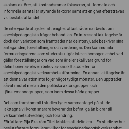
skolans aktörer, att kostnadsramar fokuseras, att formella och
informella samtal är styrande faktorer samt att enighet eftersträvas
vid beslutsfattandet.
De intervjuade uttrycker att enighet oftast råder när beslut om
specialpedagogiska frågor behand-las. En intressant iakttagelse är
dock den variation som framträder när de intervjuade beskriver sina
antaganden, föreställningar och värderingar. Den kommunala
formuleringsarena som studerats utgör inte en homogen enhet vad
gäller föreställningar om vad som är eller skall vara grund för
definitioner av elever i behov av särskilt stöd eller för
specialpedagogisk verksamhetsutformning. En annan iakttagelse är
att denna variation inte följer något tydligt mönster. Den uppträder
såväl i mötet mellan den politiska aktörsgruppen och
tjänstemannagruppen, som inom dessa båda grupper.
Det som framkommit i studien tyder sammantaget på att de
iakttagna villkoren snarare bevarar det befintliga än bidrar till
verksamhetsutveckling och förändring.
Författare: Pija Ekström Titel: Makten att definiera – En studie av hur
beslutsfattare formulerar villkor för specialpedagogisk verksamhet