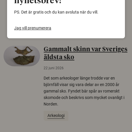
nyhetsbrev!
från Försvarshögskolan med deltagare i fyra
PS. Det är gratis och du kan avsluta när du vill.
europeiska länder.
Säkerhetspolitik
Jag vill prenumerera
Gammalt skinn var Sveriges
äldsta sko
22 juni 2026
Det som arkeologer länge trodde var en
björnfäll visar sig vara delar av en 2000 år
gammal sko. Fyndet bär spår av romerskt
skomode och beskrivs som mycket ovanligt i
Norden.
Arkeologi