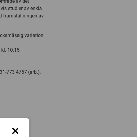
område av det
vis studier av enkla
d framställningen av
rycksmässig variation
kl. 10.15
31-773 4757 (arb.),