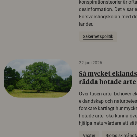
konspirationsteorier är oft
desinformation. Det visar e
Försvarshögskolan med del
länder.
Säkerhetspolitik
22 juni 2026
Så mycket eklandsk
rädda hotade arte
Över tusen arter behöver e
eklandskap och naturbetesma
forskare kartlagt hur mycke
hotade arter ska kunna öv
hjälpa naturvårdare att sätta
Växter
Biologisk mångf