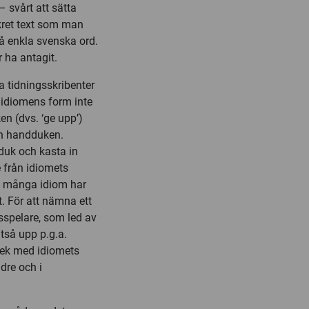
– svårt att sätta
nkret text som man
å enkla svenska ord.
 ha antagit.
a tidningsskribenter
 idiomens form inte
n (dvs. ‘ge upp’)
in handduken.
duk och kasta in
 från idiomets
att många idiom har
t. För att nämna ett
isspelare, som led av
tså upp p.g.a.
 lek med idiomets
dre och i