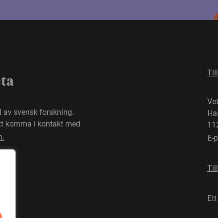
Til
eta
Ve
el av svensk forskning.
Ha
att komma i kontakt med
11
n.
E-
Til
Ett