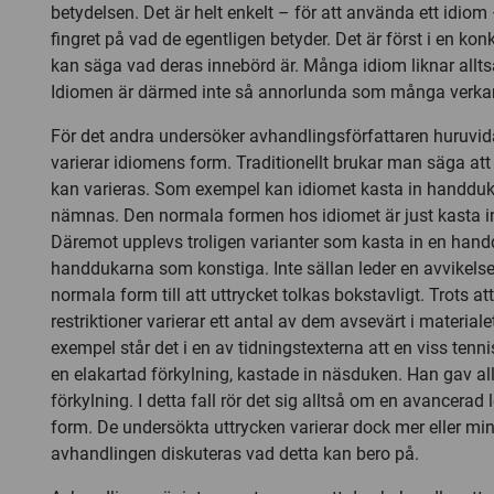
betydelsen. Det är helt enkelt – för att använda ett idiom 
fingret på vad de egentligen betyder. Det är först i en ko
kan säga vad deras innebörd är. Många idiom liknar allts
Idiomen är därmed inte så annorlunda som många verkar
För det andra undersöker avhandlingsförfattaren huruvid
varierar idiomens form. Traditionellt brukar man säga att
kan varieras. Som exempel kan idiomet kasta in handduke
nämnas. Den normala formen hos idiomet är just kasta 
Däremot upplevs troligen varianter som kasta in en hand
handdukarna som konstiga. Inte sällan leder en avvikelse
normala form till att uttrycket tolkas bokstavligt. Trots 
restriktioner varierar ett antal av dem avsevärt i materiale
exempel står det i en av tidningstexterna att en viss tenn
en elakartad förkylning, kastade in näsduken. Han gav all
förkylning. I detta fall rör det sig alltså om en avancerad
form. De undersökta uttrycken varierar dock mer eller min
avhandlingen diskuteras vad detta kan bero på.