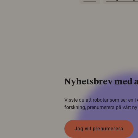
Nyhetsbrev med a
Visste du att robotar som ser en 
forskning, prenumerera på vårt ny
Jag vill prenumerera