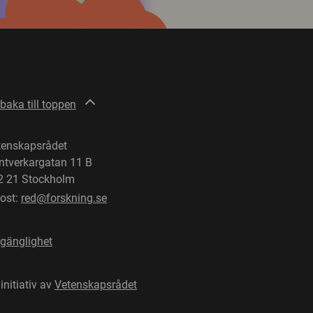
lbaka till toppen
tenskapsrådet
ntverkargatan 11 B
2 21 Stockholm
post:
red@forskning.se
lgänglighet
 initiativ av
Vetenskapsrådet