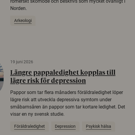
romerskt skomode och beskrivs som mycket ovanligt i
Norden.
Arkeologi
19 juni 2026
Längre pappaledighet kopplas till
lägre risk för depression
Pappor som tar flera månaders föräldraledighet löper
lägre risk att utveckla depressiva symtom under
småbarnsåren än pappor som tar kortare ledighet. Det
visar en ny svensk studie.
Föräldraledighet
Depression
Psykisk hälsa