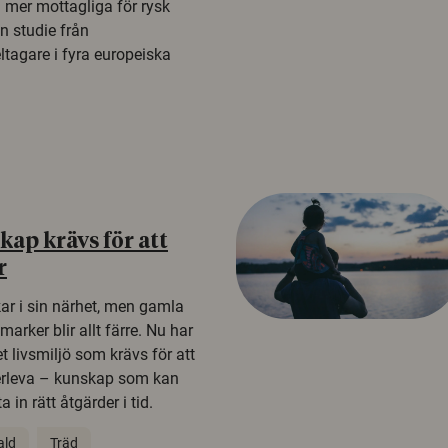
a mer mottagliga för rysk
n studie från
tagare i fyra europeiska
ap krävs för att
r
kar i sin närhet, men gamla
rker blir allt färre. Nu har
t livsmiljö som krävs för att
erleva – kunskap som kan
 in rätt åtgärder i tid.
ald
Träd