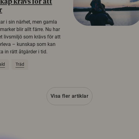
ap krävs för att
r
kar i sin närhet, men gamla
rker blir allt färre. Nu har
t livsmiljö som krävs för att
erleva – kunskap som kan
 in rätt åtgärder i tid.
ald
Träd
Visa fler artiklar