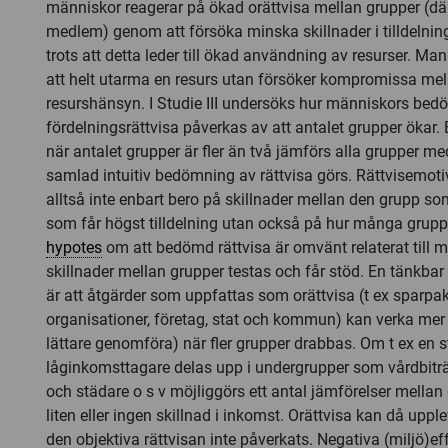
människor reagerar på ökad orättvisa mellan grupper (där
medlem) genom att försöka minska skillnader i tilldelni
trots att detta leder till ökad användning av resurser. Man 
att helt utarma en resurs utan försöker kompromissa mel
resurshänsyn. I Studie III undersöks hur människors bed
fördelningsrättvisa påverkas av att antalet grupper ökar. 
när antalet grupper är fler än två jämförs alla grupper m
samlad intuitiv bedömning av rättvisa görs. Rättvisemoti
alltså inte enbart bero på skillnader mellan den grupp so
som får högst tilldelning utan också på hur många gruppe
hypotes
om att bedömd rättvisa är omvänt relaterat till m
skillnader mellan grupper testas och får stöd. En tänkba
är att åtgärder som uppfattas som orättvisa (t ex sparpa
organisationer, företag, stat och kommun) kan verka mer 
lättare genomföra) när fler grupper drabbas. Om t ex en 
låginkomsttagare delas upp i undergrupper som vårdbitr
och städare o s v möjliggörs ett antal jämförelser mella
liten eller ingen skillnad i inkomst. Orättvisa kan då uppl
den objektiva rättvisan inte påverkats. Negativa (miljö)e