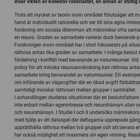
inser vikten av kollektiv rationalitet, en annan är statlig 
Trots att mycket av teorin inom området förutsäger att m
hand är individuellt rationella och ser till sina egna intre
forskning om sociala dilemman att människor ofta samar
en resurs. Graden av samarbete varierar dock beroende på
Forskningen inom området har i stort fokuserats på situa
rättvisa antas öka graden av samarbete. I många beslut s
fördelning i konflikt med bevarande av naturresurser. Vi
policy för att minska resursanvändning kan rättvisa ant
samarbete kring bevarandet av naturresurser. Ett exempel 
om införande av vägavgifter där en ökad avgift förbättra
samtidigt minskar rättvisan mellan grupper i samhället.
I avhandlingen studeras situationer där en beslutsfattare s
inte enbart mellan egenintresse och resurshänsyn utan o
och resurshänsyn. I Studie I och II undersöks människors
med hjälp av ett dataspel där deltagarna upprepade gånge
upprätthålla rättvisa mellan två grupper och att bevara e
har också möjlighet att maximera sin egen vinning. Result