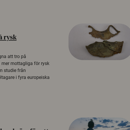
å rysk
na att tro på
a mer mottagliga för rysk
n studie från
tagare i fyra europeiska