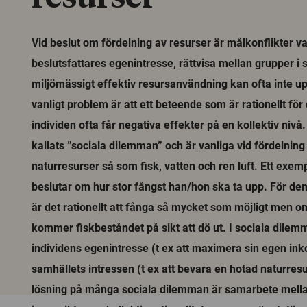
Vid beslut om fördelning av resurser är målkonflikter v
beslutsfattares egenintresse, rättvisa mellan grupper i
miljömässigt effektiv resursanvändning kan ofta inte up
vanligt problem är att ett beteende som är rationellt för
individen ofta får negativa effekter på en kollektiv niv
kallats ”sociala dilemman” och är vanliga vid fördelnin
naturresurser så som fisk, vatten och ren luft. Ett exemp
beslutar om hur stor fångst han/hon ska ta upp. För den
är det rationellt att fånga så mycket som möjligt men om
kommer fiskbeståndet på sikt att dö ut. I sociala dilemm
individens egenintresse (t ex att maximera sin egen ink
samhällets intressen (t ex att bevara en hotad naturres
lösning på många sociala dilemman är samarbete mella