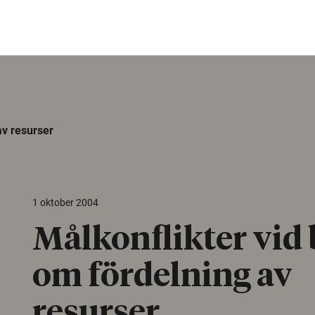
av resurser
1 oktober 2004
Målkonflikter vid 
om fördelning av
resurser