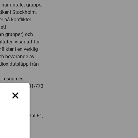
a när antalet grupper
iker i Stockholm,
r på konflikter
ett
lan grupper) och
taten visar att för
likter i en verklig
 och bevarande av
ldioxidutsläpp från
te resources
1691(bost.), 031-773
Southampton
04 kl. 10.00, Sal F1,