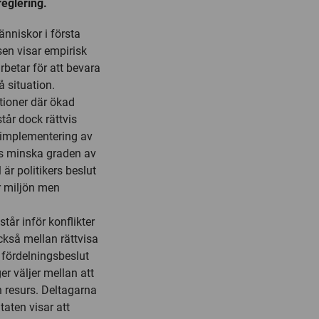
reglering.
änniskor i första
ssen visar empirisk
betar för att bevara
 situation.
tioner där ökad
tår dock rättvis
d implementering av
as minska graden av
är politikers beslut
r miljön men
tår inför konflikter
ckså mellan rättvisa
 fördelningsbeslut
r väljer mellan att
n resurs. Deltagarna
aten visar att