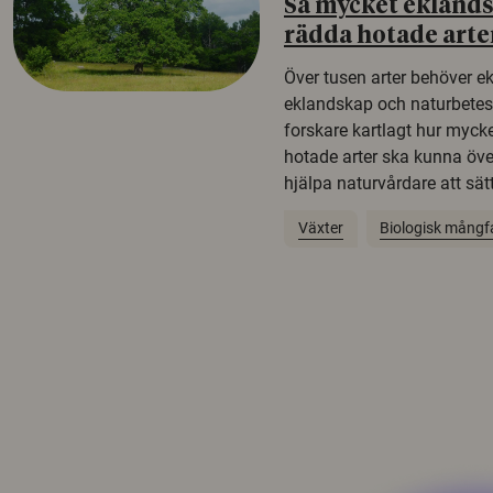
Så mycket eklandsk
rädda hotade arte
Över tusen arter behöver e
eklandskap och naturbetesma
forskare kartlagt hur mycke
hotade arter ska kunna öv
hjälpa naturvårdare att sätta
Växter
Biologisk mångf