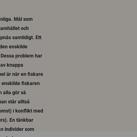
anliga. Mål som
 samhället och
pnås samtidigt. Ett
 den enskilde
å. Dessa problem har
g av knappa
el är när en fiskare
 enskilde fiskaren
 alla gör så
an står alltså
omst) i konflikt med
urs). En tänkbar
n individer som