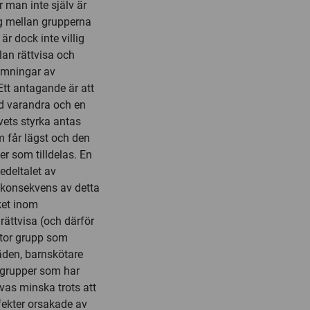
 man inte själv är
ng mellan grupperna
är dock inte villig
lan rättvisa och
ömningar av
Ett antagande är att
ed varandra och en
vets styrka antas
m får lägst och den
r som tilldelas. En
edeltalet av
r konsekvens av detta
ket inom
rättvisa (och därför
stor grupp som
äden, barnskötare
n grupper som har
evas minska trots att
ffekter orsakade av