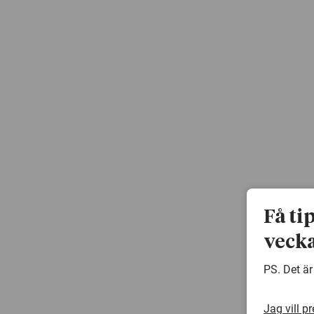
Få ti
vecka
PS. Det är
Jag vill p