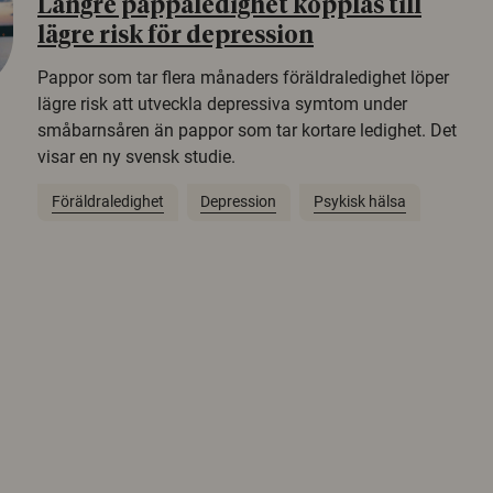
Längre pappaledighet kopplas till
lägre risk för depression
Pappor som tar flera månaders föräldraledighet löper
lägre risk att utveckla depressiva symtom under
småbarnsåren än pappor som tar kortare ledighet. Det
visar en ny svensk studie.
Föräldraledighet
Depression
Psykisk hälsa