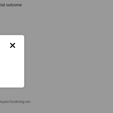
atal outcome
 nyare forskning om