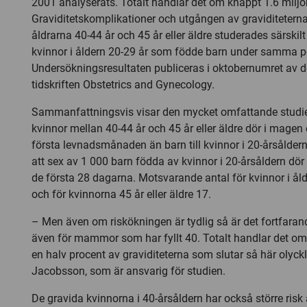
2001 analyserats. Totalt handlar det om knappt 1.6 miljon
Graviditetskomplikationer och utgången av graviditeterna
åldrarna 40-44 år och 45 år eller äldre studerades särski
kvinnor i åldern 20-29 år som födde barn under samma p
Undersökningsresultaten publiceras i oktobernumret av 
tidskriften Obstetrics and Gynecology.
Sammanfattningsvis visar den mycket omfattande studien a
kvinnor mellan 40-44 år och 45 år eller äldre dör i magen 
första levnadsmånaden än barn till kvinnor i 20-årsåldern
att sex av 1 000 barn födda av kvinnor i 20-årsåldern dör
de första 28 dagarna. Motsvarande antal för kvinnor i åld
och för kvinnorna 45 år eller äldre 17.
– Men även om riskökningen är tydlig så är det fortfarand
även för mammor som har fyllt 40. Totalt handlar det om 
en halv procent av graviditeterna som slutar så här olyckl
Jacobsson, som är ansvarig för studien.
De gravida kvinnorna i 40-årsåldern har också större risk 