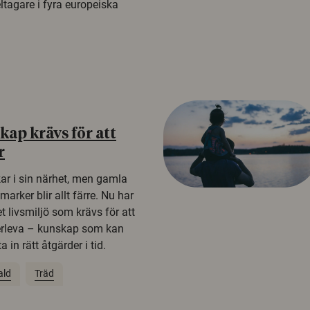
tagare i fyra europeiska
ap krävs för att
r
kar i sin närhet, men gamla
rker blir allt färre. Nu har
t livsmiljö som krävs för att
erleva – kunskap som kan
 in rätt åtgärder i tid.
ald
Träd