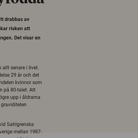
att drabbas av
kar risken att
ingen. Det visar en
llt senare i livet.
delse 29 år och det
 Andelen kvinnor som
 på 80-talet. Att
högre upp i åldrarna
graviditeten
 vid Sahlgrenska
Sverige mellan 1987-