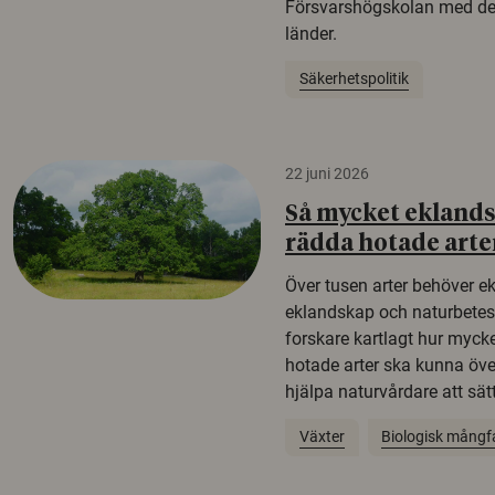
Försvarshögskolan med del
länder.
Säkerhetspolitik
22 juni 2026
Så mycket eklandsk
rädda hotade arte
Över tusen arter behöver e
eklandskap och naturbetesma
forskare kartlagt hur mycke
hotade arter ska kunna öv
hjälpa naturvårdare att sätta
Växter
Biologisk mångf