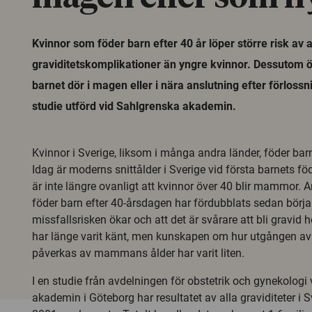
Kvinnor som föder barn efter 40 år löper större risk av 
graviditetskomplikationer än yngre kvinnor. Dessutom ö
barnet dör i magen eller i nära anslutning efter förlossn
studie utförd vid Sahlgrenska akademin.
Kvinnor i Sverige, liksom i många andra länder, föder barn a
Idag är moderns snittålder i Sverige vid första barnets fö
är inte längre ovanligt att kvinnor över 40 blir mammor.
föder barn efter 40-årsdagen har fördubblats sedan början
missfallsrisken ökar och att det är svårare att bli gravid 
har länge varit känt, men kunskapen om hur utgången av 
påverkas av mammans ålder har varit liten.
I en studie från avdelningen för obstetrik och gynekologi
akademin i Göteborg har resultatet av alla graviditeter i 