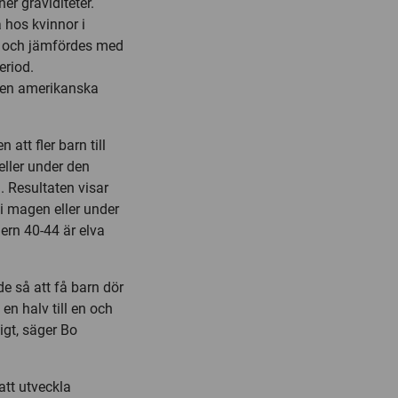
er graviditeter.
 hos kvinnor i
lt och jämfördes med
eriod.
den amerikanska
tt fler barn till
eller under den
. Resultaten visar
 i magen eller under
ern 40-44 är elva
e så att få barn dör
en halv till en och
igt, säger Bo
att utveckla