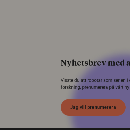
Nyhetsbrev med a
Visste du att robotar som ser en 
forskning, prenumerera på vårt ny
Jag vill prenumerera