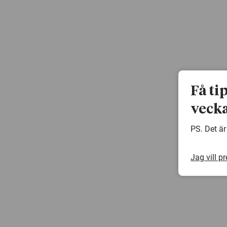
Få ti
vecka
PS. Det är
Jag vill p