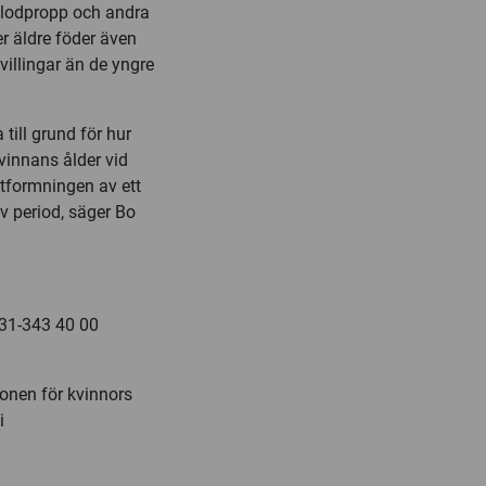
 blodpropp och andra
r äldre föder även
tvillingar än de yngre
till grund för hur
vinnans ålder vid
utformningen av ett
iv period, säger Bo
031-343 40 00
ionen för kvinnors
i