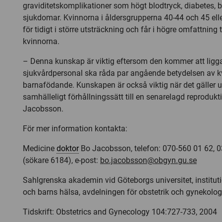
graviditetskomplikationer som högt blodtryck, diabetes,
sjukdomar. Kvinnorna i åldersgrupperna 40-44 och 45 elle
för tidigt i större utsträckning och får i högre omfattning 
kvinnorna.
– Denna kunskap är viktig eftersom den kommer att ligga 
sjukvårdpersonal ska råda par angående betydelsen av k
barnafödande. Kunskapen är också viktig när det gäller 
samhälleligt förhållningssätt till en senarelagd reprodukt
Jacobsson.
För mer information kontakta:
Medicine
doktor
Bo Jacobsson, telefon: 070-560 01 62, 
(sökare 6184), e-post:
bo.jacobsson@obgyn.gu.se
Sahlgrenska akademin vid Göteborgs universitet, institut
och barns hälsa, avdelningen för obstetrik och gynekolog
Tidskrift: Obstetrics and Gynecology 104:727-733, 2004