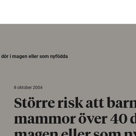
0 dör i magen eller som nyfödda
8 oktober 2004
Större risk att barn
mammor över 40 d
magen eller som 