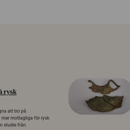
å rysk
na att tro på
a mer mottagliga för rysk
n studie från