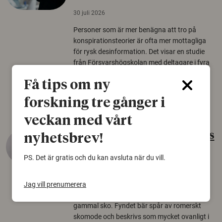
30 juli 2026
Personer som är mer benägna att tro på
konspirationsteorier är ofta mer mottagliga
för rysk desinformation. Det visar en studie
från Försvarshögskolan med deltagare i fyra
europeiska länder.
Få tips om ny
Säkerhetspolitik
forskning tre gånger i
veckan med vårt
Gammalt skinn var Sveriges
nyhetsbrev!
äldsta sko
PS. Det är gratis och du kan avsluta när du vill.
22 juni 2026
Det som arkeologer länge trodde var en
Jag vill prenumerera
björnfäll visar sig vara delar av en 2000 år
gammal sko. Fyndet bär spår av romerskt
skomode och beskrivs som mycket ovanligt i