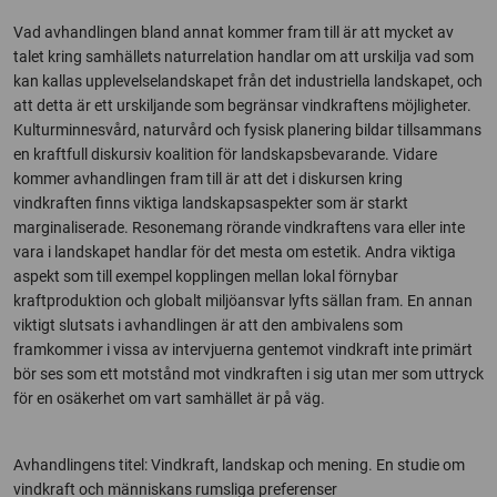
Vad avhandlingen bland annat kommer fram till är att mycket av
talet kring samhällets naturrelation handlar om att urskilja vad som
kan kallas upplevelselandskapet från det industriella landskapet, och
att detta är ett urskiljande som begränsar vindkraftens möjligheter.
Kulturminnesvård, naturvård och fysisk planering bildar tillsammans
en kraftfull diskursiv koalition för landskapsbevarande. Vidare
kommer avhandlingen fram till är att det i diskursen kring
vindkraften finns viktiga landskapsaspekter som är starkt
marginaliserade. Resonemang rörande vindkraftens vara eller inte
vara i landskapet handlar för det mesta om estetik. Andra viktiga
aspekt som till exempel kopplingen mellan lokal förnybar
kraftproduktion och globalt miljöansvar lyfts sällan fram. En annan
viktigt slutsats i avhandlingen är att den ambivalens som
framkommer i vissa av intervjuerna gentemot vindkraft inte primärt
bör ses som ett motstånd mot vindkraften i sig utan mer som uttryck
för en osäkerhet om vart samhället är på väg.
Avhandlingens titel: Vindkraft, landskap och mening. En studie om
vindkraft och människans rumsliga preferenser