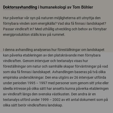
Doktorsavhandling
i humanekologi av Tom Böhler
Hur påverkar vår syn på naturen möjligheterna att utnyttja den
förnybara vinden som energikälla? Vad ska få finnas i landskapet?
Passar vindkraft in? Med uthållig utveckling och behov av förnybar
energiproduktion ställs krav på rummet.
I denna avhandling analyseras hur föreställningar om landskapet
kan påverka etableringen av den platskrävande men förnybara
vindkraften. Genom intervjuer och textanalys visas hur
föreställningar om natur och samhälle skapar förväntningar på vad
som ska få finnas i landskapet. Avhandlingen baseras på två olika
empiriska undersökningar. Den ena utgörs av 26 intervjuer utförda
under perioden 1995 – 1997 med personer som genom sitt yrke eller
ideella intresse på olika sätt har ansetts kunna påverka etableringen
av vindkraft längs den svenska västkusten. Den andra är en
textanalys utförd under 1999 – 2002 av ett antal dokument som på
olika sätt berör vindkraftens landskap.