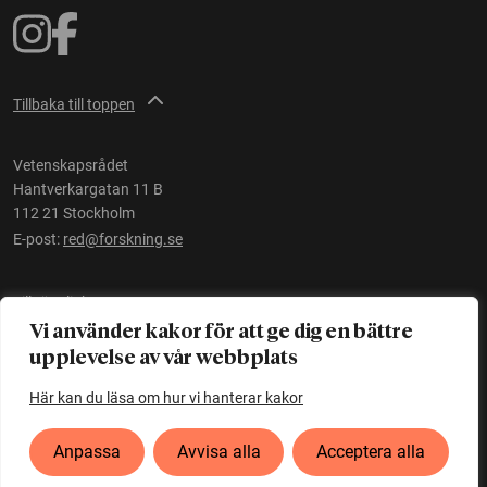
Tillbaka till toppen
Vetenskapsrådet
Hantverkargatan 11 B
112 21 Stockholm
E-post:
red@forskning.se
Tillgänglighet
Vi använder kakor för att ge dig en bättre
upplevelse av vår webbplats
Ett initiativ av
Vetenskapsrådet
Här kan du läsa om hur vi hanterar kakor
Anpassa
Avvisa alla
Acceptera alla