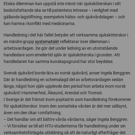
Etiska dilemman kan uppstå inte minst när sjuksköterskan i sitt
beslutsfattande ska se till patientens intresse – i enlighet med
gällande lagstiftning, exempelvis hälso- och sjukvårdslagen – och
kan hamna i konflikt med medicinarna.
Handledning i det här fallet betyder att verksamma sjuksköterskor i
en mindre grupp
systematiskt
reflekterar över dilemman i
arbetsvardagen. De gör det under ledning av en utomstående
handledare som emellertid själv är sjuksköterska i grunden. Att
handledaren har samma kunskapsgrund har stor beydelse.
Svensk sjukvård borde lära av norsk sjukvård, anser Ingela Berggren.
Där är handledning en schemalagd del av arbetsvardagen sedan
länge, något hon själv upplevde den period hon arbeta inom norsk
sjukvård i Hammerfest, Ålesund, Arendal och Tromsö.
I Sverige är det främst inom psykiatrin som handledning förekommer
för sjuksköterskor. Inom den somatiska vården är det mer sällsynt,
även om den ökar i omfattning.
– Det handlar om att bättre vårda vårdarna, säger Ingela Berggren.
– Vi försöker se till att HTU-studenterna får handledning under sin
verksamhetsförlagda utbildning så att de naturligt efterfrågar det