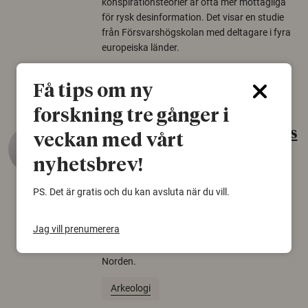
konspirationsteorier är ofta mer mottagliga
för rysk desinformation. Det visar en studie
från Försvarshögskolan med deltagare i fyra
europeiska länder.
Säkerhetspolitik
Få tips om ny
forskning tre gånger i
Gammalt skinn var Sveriges
veckan med vårt
äldsta sko
nyhetsbrev!
22 juni 2026
PS. Det är gratis och du kan avsluta när du vill.
Det som arkeologer länge trodde var en
björnfäll visar sig vara delar av en 2000 år
Jag vill prenumerera
gammal sko. Fyndet bär spår av romerskt
skomode och beskrivs som mycket ovanligt i
Norden.
Arkeologi