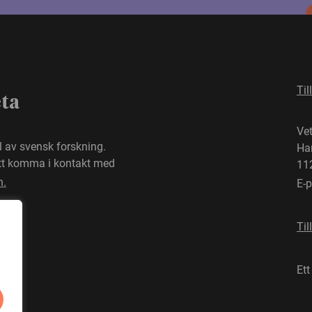
Til
eta
Ve
el av svensk forskning.
Ha
att komma i kontakt med
11
n.
E-
Til
Ett