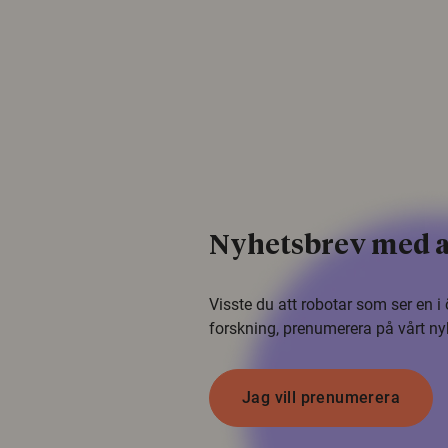
Nyhetsbrev med a
Visste du att robotar som ser en 
forskning, prenumerera på vårt ny
Jag vill prenumerera