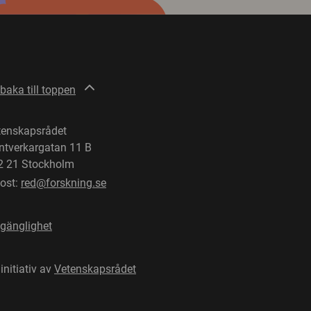
lbaka till toppen
tenskapsrådet
ntverkargatan 11 B
2 21 Stockholm
post:
red@forskning.se
lgänglighet
 initiativ av
Vetenskapsrådet