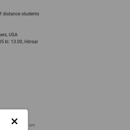
f distance students
ers, USA
5 kl. 13.00, Hörsal
 nyare forskning om