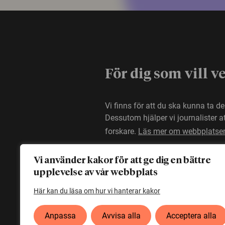
För dig som vill v
Vi finns för att du ska kunna ta d
Dessutom hjälper vi journalister 
forskare.
Läs mer om webbplatse
Vi använder kakor för att ge dig en bättre
upplevelse av vår webbplats
Här kan du läsa om hur vi hanterar kakor
Anpassa
Avvisa alla
Acceptera alla