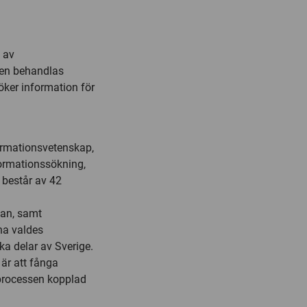
 av
ien behandlas
ker information för
formationsvetenskap,
formationssökning,
 består av 42
lan, samt
na valdes
ika delar av Sverige.
är att fånga
processen kopplad