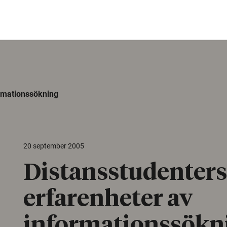
ormationssökning
20 september 2005
Distansstudenters
erfarenheter av
informationssökn