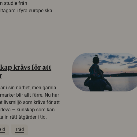
n studie från
tagare i fyra europeiska
ap krävs för att
r
kar i sin närhet, men gamla
rker blir allt färre. Nu har
t livsmiljö som krävs för att
erleva – kunskap som kan
 in rätt åtgärder i tid.
ald
Träd