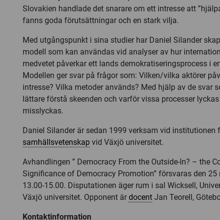
Slovakien handlade det snarare om ett intresse att ”hjälp
fanns goda förutsättningar och en stark vilja.
Med utgångspunkt i sina studier har Daniel Silander skap
modell som kan användas vid analyser av hur internation
medvetet påverkar ett lands demokratiseringsprocess i en 
Modellen ger svar på frågor som: Vilken/vilka aktörer påve
intresse? Vilka metoder används? Med hjälp av de svar 
lättare förstå skeenden och varför vissa processer lycka
misslyckas.
Daniel Silander är sedan 1999 verksam vid institutionen 
samhällsvetenskap
vid Växjö universitet.
Avhandlingen ” Democracy From the Outside-In? – the C
Significance of Democracy Promotion” försvaras den 25
13.00-15.00. Disputationen äger rum i sal Wicksell, Univer
Växjö universitet. Opponent är
docent
Jan Teorell, Götebo
Kontaktinformation