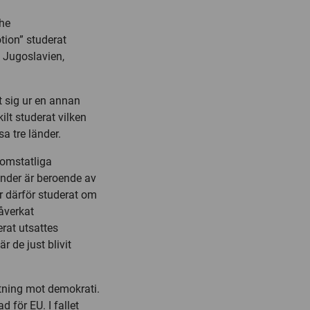
he
ion” studerat
d Jugoslavien,
t sig ur en annan
ilt studerat vilken
a tre länder.
nomstatliga
länder är beroende av
ar därför studerat om
åverkat
rat utsattes
r de just blivit
ktning mot demokrati.
 för EU. I fallet