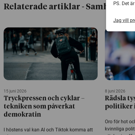
PS. Det är
Relaterade artiklar
- Samhälle & 
Jag vill p
15 juni 2026
8 juni 2026
Tryckpressen och cyklar –
Rädsla ty
tekniken som påverkat
politiker
demokratin
Oro för hot och
kvinnliga polit
I höstens val kan AI och Tiktok komma att