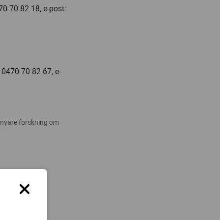
70-70 82 18, e-post:
 0470-70 82 67, e-
 nyare forskning om