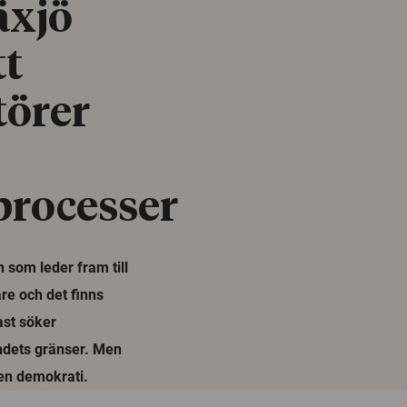
äxjö
tt
törer
processer
n som leder fram till
re och det finns
ast söker
andets gränser. Men
 en demokrati.