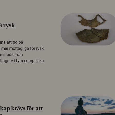
å rysk
na att tro på
a mer mottagliga för rysk
n studie från
tagare i fyra europeiska
ap krävs för att