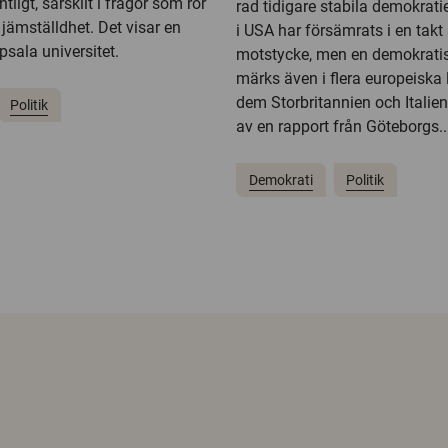
ntligt, särskilt i frågor som rör
rad tidigare stabila demokrati
jämställdhet. Det visar en
i USA har försämrats i en tak
psala universitet.
motstycke, men en demokrati
märks även i flera europeiska 
dem Storbritannien och Italie
Politik
av en rapport från Göteborgs..
Demokrati
Politik