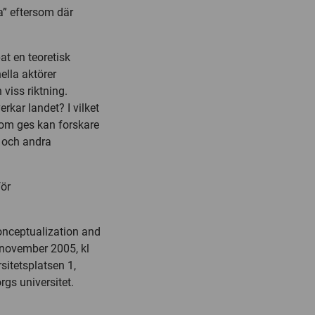
a” eftersom där
at en teoretisk
ella aktörer
viss riktning.
rkar landet? I vilket
som ges kan forskare
s och andra
för
onceptualization and
 november 2005, kl
sitetsplatsen 1,
rgs universitet.