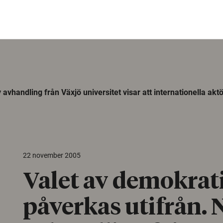
avhandling från Växjö universitet visar att internationella akt
22 november 2005
Valet av demokrat
påverkas utifrån. 