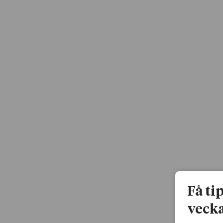
Få ti
vecka