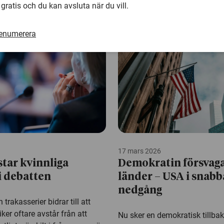
 gratis och du kan avsluta när du vill.
kultur
renumerera
17 mars 2026
star kvinnliga
Demokratin försvagas
 i debatten
länder – USA i snabb
nedgång
 trakasserier bidrar till att
iker oftare avstår från att
Nu sker en demokratisk tillba