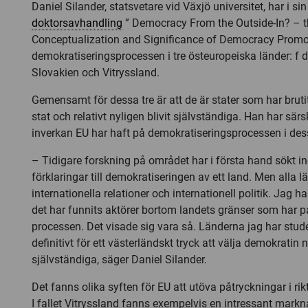
Daniel Silander, statsvetare vid Växjö universitet, har i sin
doktorsavhandling
” Democracy From the Outside-In? – t
Conceptualization and Significance of Democracy Promot
demokratiseringsprocessen i tre östeuropeiska länder: f 
Slovakien och Vitryssland.
Gemensamt för dessa tre är att de är stater som har bruti
stat och relativt nyligen blivit självständiga. Han har särsk
inverkan EU har haft på demokratiseringsprocessen i dess
– Tidigare forskning på området har i första hand sökt i
förklaringar till demokratiseringen av ett land. Men alla 
internationella relationer och internationell politik. Jag h
det har funnits aktörer bortom landets gränser som har p
processen. Det visade sig vara så. Länderna jag har stude
definitivt för ett västerländskt tryck att välja demokratin nä
självständiga, säger Daniel Silander.
Det fanns olika syften för EU att utöva påtryckningar i ri
I fallet Vitryssland fanns exempelvis en intressant marknad