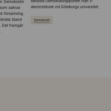
senaste Demokratirapporten från V-
er. Demokratin
deminstitutet vid Göteborgs universitet.
t som saknar
sk försämring
länder, bland
Demokrati
n. Det framgår
.