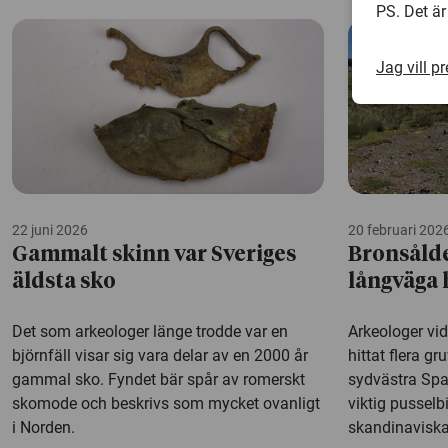
PS. Det är
Jag vill p
22 juni 2026
20 februari 202
Gammalt skinn var Sveriges
Bronsålde
äldsta sko
långväga 
Det som arkeologer länge trodde var en
Arkeologer vid
björnfäll visar sig vara delar av en 2000 år
hittat flera gr
gammal sko. Fyndet bär spår av romerskt
sydvästra Spa
skomode och beskrivs som mycket ovanligt
viktig pusselbi
i Norden.
skandinaviska