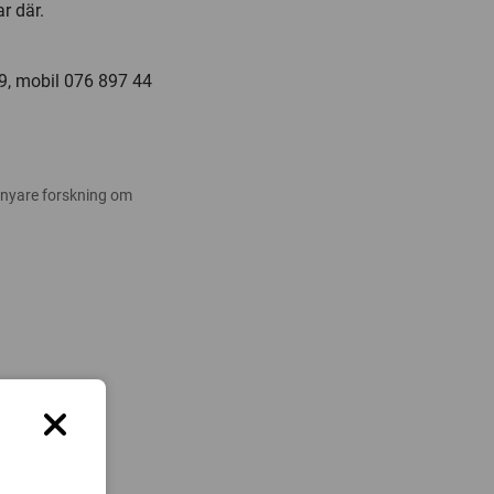
ar där.
59, mobil 076 897 44
 nyare forskning om