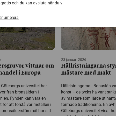
 gratis och du kan avsluta när du vill.
renumerera
6
23 januari 2026
rsgruvor vittnar om
Hällristningarna sty
handel i Europa
mästare med makt
 Göteborgs universitet har
Hällristningarna i Bohuslän v
uvor från bronsåldern i
konst – de tycks ha varit strik
nien. Fynden kan vara en
av mästare som lärde ut hant
t för att förstå var metallen i
formade traditionerna. En avh
 bronsåldersföremål har sitt
Göteborgs universitet visar hu