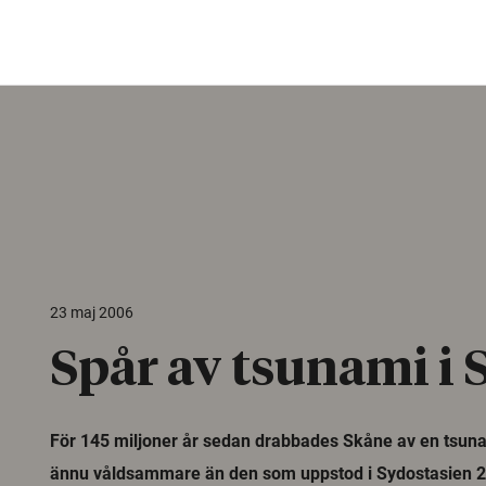
23 maj 2006
Spår av tsunami i
För 145 miljoner år sedan drabbades Skåne av en tsuna
ännu våldsammare än den som uppstod i Sydostasien 2