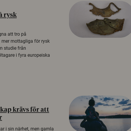
å rysk
na att tro på
a mer mottagliga för rysk
n studie från
tagare i fyra europeiska
ap krävs för att
r
kar i sin närhet, men gamla