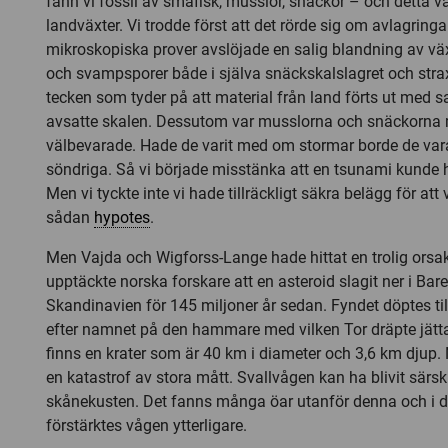
fann vi fossil av småfisk, musslor, snäckor – och detta 
landväxter. Vi trodde först att det rörde sig om avlagring
mikroskopiska prover avslöjade en salig blandning av väx
och svampsporer både i själva snäckskalslagret och strax
tecken som tyder på att material från land förts ut me
avsatte skalen. Dessutom var musslorna och snäckorna 
välbevarade. Hade de varit med om stormar borde de var
söndriga. Så vi började misstänka att en tsunami kunde h
Men vi tyckte inte vi hade tillräckligt säkra belägg för at
sådan
hypotes
.
Men Vajda och Wigforss-Lange hade hittat en trolig orsak
upptäckte norska forskare att en asteroid slagit ner i Ba
Skandinavien för 145 miljoner år sedan. Fyndet döptes til
efter namnet på den hammare med vilken Tor dräpte jätt
finns en krater som är 40 km i diameter och 3,6 km djup. 
en katastrof av stora mått. Svallvågen kan ha blivit särsk
skånekusten. Det fanns många öar utanför denna och i 
förstärktes vågen ytterligare.