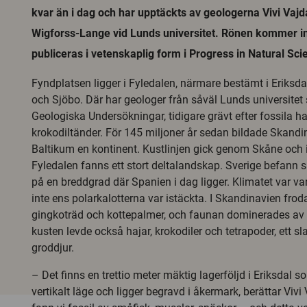
kvar än i dag och har upptäckts av geologerna Vivi Vaj
Wigforss-Lange vid Lunds universitet. Rönen kommer in
publiceras i vetenskaplig form i Progress in Natural Sci
Fyndplatsen ligger i Fyledalen, närmare bestämt i Eriksda
och Sjöbo. Där har geologer från såväl Lunds universite
Geologiska Undersökningar, tidigare grävt efter fossila ha
krokodiltänder. För 145 miljoner år sedan bildade Skandi
Baltikum en kontinent. Kustlinjen gick genom Skåne och i
Fyledalen fanns ett stort deltalandskap. Sverige befann s
på en breddgrad där Spanien i dag ligger. Klimatet var va
inte ens polarkalotterna var istäckta. I Skandinavien fro
gingkoträd och kottepalmer, och faunan dominerades av d
kusten levde också hajar, krokodiler och tetrapoder, ett sl
groddjur.
– Det finns en trettio meter mäktig lagerföljd i Eriksdal so
vertikalt läge och ligger begravd i åkermark, berättar Vivi