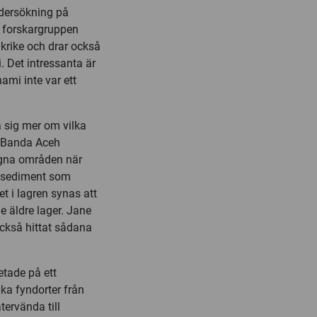
ndersökning på
 forskargruppen
krike och drar också
. Det intressanta är
ami inte var ett
a sig mer om vilka
a Banda Aceh
ägna områden när
på sediment som
t i lagren synas att
e äldre lager. Jane
ckså hittat sådana
tade på ett
ka fyndorter från
tervända till