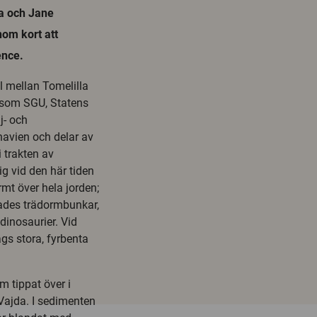
da och Jane
om kort att
ence.
l mellan Tomelilla
t som SGU, Statens
j- och
navien och delar av
 trakten av
ig vid den här tiden
rmt över hela jorden;
dades trädormbunkar,
inosaurier. Vid
ags stora, fyrbenta
m tippat över i
 Vajda. I sedimenten