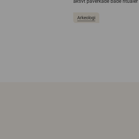
aktivt påverkade både ritualer 
Arkeologi