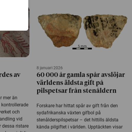
8 januari 2026
rdes av
60 000 år gamla spår avslöjar
världens äldsta gift på
pilspetsar från stenåldern
ar mer än
t kontrollerade
Forskare har hittat spår av gift från den
verket och
sydafrikanska växten gifbol på
andling vid
stenålderspilspetsar – det hittills äldsta
r dessa ristare
kända pilgiftet i världen. Upptäckten visar