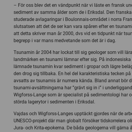
– För oss blev det en vändpunkt när vi läste en fransk u
sediment av samma ålder som de i Eriksdal. Den franska
studerade avlagaringar i Boulonnais-området i norra Fran
slutsatsen att det de ser kan vara spåren efter en tsunami
att detta skriver man år 2000, dvs vid en tidpunkt när tsun
begrepp i var mans medvetande som det är i dag.
Tsunamin år 2004 har lockat till sig geologer som vill lär
landmärken en tsunami lämnar efter sig. På indonesisk
lämnade tsunamin kvar sediment i gropar och lägre bel
den drog sig tillbaka. En hel del karakteristiska tecken 
avsatts av tsunamis är numera kända. Bland annat bör de
tsunami-avsättningarna har ”grävt sig in i” i underliggand
Wigforss-Lange som är specialist på sedimentologi har o
störda lagerytor i sedimenten i Eriksdal.
Vajdas och Wigforss-Langes upptäckt gjordes när de arbe
UNESCO-projekt där man globalt försöker tidskorrelera oli
Jura- och Krita-epokerna. De båda geologerna vill gärna å