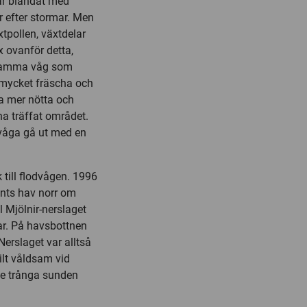
var blandat med
ar efter stormar. Men
tpollen, växtdelar
 ovanför detta,
d samma våg som
mycket fräscha och
a mer nötta och
a träffat området.
t våga gå ut med en
 till flodvågen. 1996
rents hav norr om
l Mjölnir-nerslaget
ar. På havsbottnen
Nerslaget var alltså
ilt våldsam vid
de trånga sunden