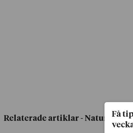
Få ti
Relaterade artiklar
- Natur & tek
vecka