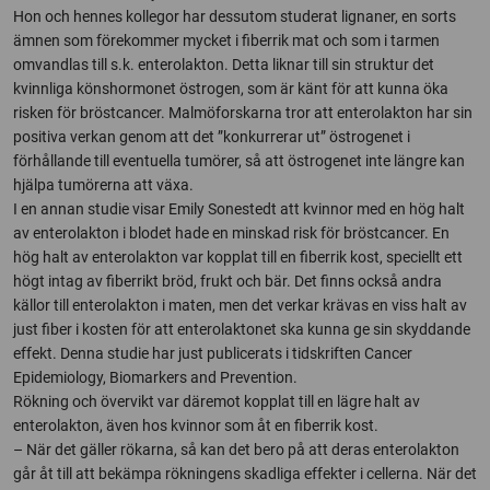
Hon och hennes kollegor har dessutom studerat lignaner, en sorts
ämnen som förekommer mycket i fiberrik mat och som i tarmen
omvandlas till s.k. enterolakton. Detta liknar till sin struktur det
kvinnliga könshormonet östrogen, som är känt för att kunna öka
risken för bröstcancer. Malmöforskarna tror att enterolakton har sin
positiva verkan genom att det ”konkurrerar ut” östrogenet i
förhållande till eventuella tumörer, så att östrogenet inte längre kan
hjälpa tumörerna att växa.
I en annan studie visar Emily Sonestedt att kvinnor med en hög halt
av enterolakton i blodet hade en minskad risk för bröstcancer. En
hög halt av enterolakton var kopplat till en fiberrik kost, speciellt ett
högt intag av fiberrikt bröd, frukt och bär. Det finns också andra
källor till enterolakton i maten, men det verkar krävas en viss halt av
just fiber i kosten för att enterolaktonet ska kunna ge sin skyddande
effekt. Denna studie har just publicerats i tidskriften Cancer
Epidemiology, Biomarkers and Prevention.
Rökning och övervikt var däremot kopplat till en lägre halt av
enterolakton, även hos kvinnor som åt en fiberrik kost.
– När det gäller rökarna, så kan det bero på att deras enterolakton
går åt till att bekämpa rökningens skadliga effekter i cellerna. När det