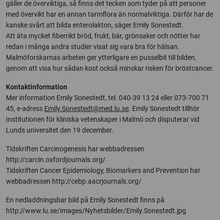
gäller de överviktiga, så finns det tecken som tyder på att personer
med övervikt har en annan tarmflora än normalviktiga. Därför har de
kanske svårt att bilda enterolakton, säger Emily Sonestedt.
Att äta mycket fiberrikt bröd, frukt, bär, grönsaker och nötter har
redan i många andra studier visat sig vara bra för hälsan.
Malmöforskarnas arbeten ger ytterligare en pusselbit till bilden,
genom att visa hur sådan kost också minskar risken för bröstcancer.
Kontaktinformation
Mer information Emily Sonestedt, tel. 040-39 13 24 eller 073-700 71
45, e-adress
Emily.Sonestedt@med.lu.se
. Emily Sonestedt tillhör
Institutionen för kliniska vetenskaper i Malmö och disputerar vid
Lunds universitet den 19 december.
Tidskriften Carcinogenesis har webbadressen
http://carcin.oxfordjournals.org/
Tidskriften Cancer Epidemiology, Biomarkers and Prevention har
webbadressen http://cebp.aacrjournals.org/
En nedladdningsbar bild på Emily Sonestedt finns på
http://www.lu.se/images/Nyhetsbilder/Emily.Sonestedt.jpg