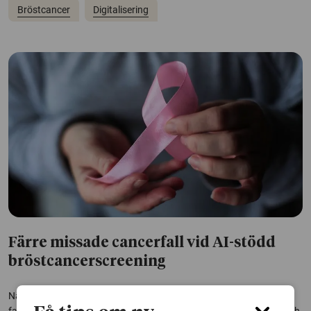
Bröstcancer
Digitalisering
Färre missade cancerfall vid AI-stödd
bröstcancerscreening
När forskare testade att använda AI i bröstcancerscreening blev