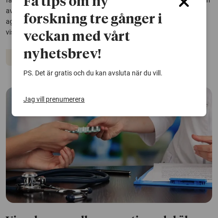
Få tips om ny
fallen av bröstcancer mellan två screeningundersökningar färre, och
av cancrarna som hann utvecklas var färre allvarliga och
forskning tre gånger i
aggressiva. Det visar slutresultaten ur en studie som redan tidigare
visat att AI-stöd bidrar till 29...
veckan med vårt
nyhetsbrev!
Bröstcancer
Artificiell intelligens
Cancer
PS. Det är gratis och du kan avsluta när du vill.
Jag vill prenumerera