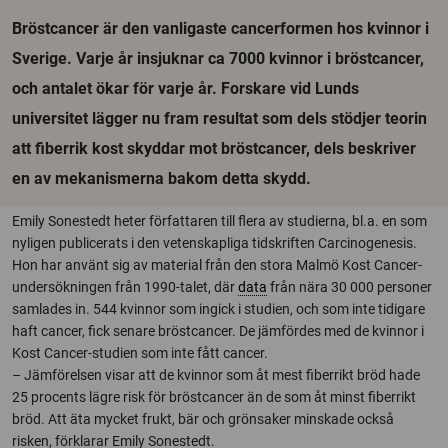
Bröstcancer är den vanligaste cancerformen hos kvinnor i
Sverige. Varje år insjuknar ca 7000 kvinnor i bröstcancer,
och antalet ökar för varje år. Forskare vid Lunds
universitet lägger nu fram resultat som dels stödjer teorin
att fiberrik kost skyddar mot bröstcancer, dels beskriver
en av mekanismerna bakom detta skydd.
Emily Sonestedt heter författaren till flera av studierna, bl.a. en som
nyligen publicerats i den vetenskapliga tidskriften Carcinogenesis.
Hon har använt sig av material från den stora Malmö Kost Cancer-
undersökningen från 1990-talet, där
data
från nära 30 000 personer
samlades in. 544 kvinnor som ingick i studien, och som inte tidigare
haft cancer, fick senare bröstcancer. De jämfördes med de kvinnor i
Kost Cancer-studien som inte fått cancer.
– Jämförelsen visar att de kvinnor som åt mest fiberrikt bröd hade
25 procents lägre risk för bröstcancer än de som åt minst fiberrikt
bröd. Att äta mycket frukt, bär och grönsaker minskade också
risken, förklarar Emily Sonestedt.