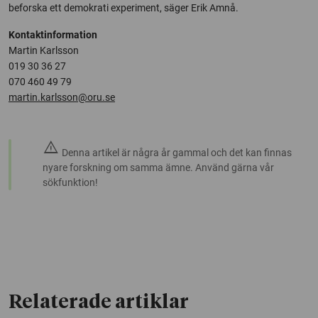
beforska ett demokrati experiment, säger Erik Amnå.
Kontaktinformation
Martin Karlsson
019 30 36 27
070 460 49 79
martin.karlsson@oru.se
warning
Denna artikel är några år gammal och det kan finnas
nyare forskning om samma ämne. Använd gärna vår
sökfunktion!
Relaterade artiklar