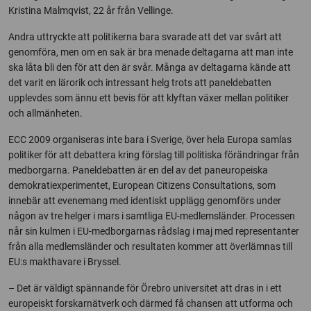
Kristina Malmqvist, 22 år från Vellinge.
Andra uttryckte att politikerna bara svarade att det var svårt att
genomföra, men om en sak är bra menade deltagarna att man inte
ska låta bli den för att den är svår. Många av deltagarna kände att
det varit en lärorik och intressant helg trots att paneldebatten
upplevdes som ännu ett bevis för att klyftan växer mellan politiker
och allmänheten.
ECC 2009 organiseras inte bara i Sverige, över hela Europa samlas
politiker för att debattera kring förslag till politiska förändringar från
medborgarna. Paneldebatten är en del av det paneuropeiska
demokratiexperimentet, European Citizens Consultations, som
innebär att evenemang med identiskt upplägg genomförs under
någon av tre helger i mars i samtliga EU-medlemsländer. Processen
når sin kulmen i EU-medborgarnas rådslag i maj med representanter
från alla medlemsländer och resultaten kommer att överlämnas till
EU:s makthavare i Bryssel.
– Det är väldigt spännande för Örebro universitet att dras in i ett
europeiskt forskarnätverk och därmed få chansen att utforma och