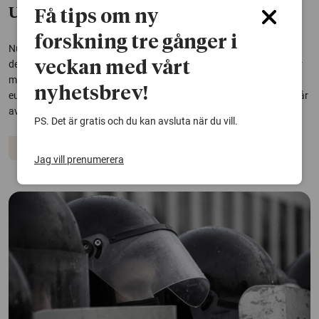
USA i snabbast nedgång
Få tips om ny
forskning tre gånger i
Nu sker en demokratisk tillbakagång i en rad tidigare stabila
demokratier. Demokratin i USA har försämrats i en takt som saknar
veckan med vårt
motstycke, men en demokratisk försämring märks även i flera
nyhetsbrev!
europeiska länder, bland dem Storbritannien och Italien. Det framgår
av en rapport från Göteborgs...
PS. Det är gratis och du kan avsluta när du vill.
Demokrati
Politik
Jag vill prenumerera