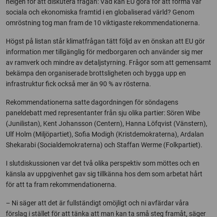
helgen för att diskutera frågan: Vad kan EU göra för att forma vår
sociala och ekonomiska framtid i en globaliserad värld? Genom
omröstning tog man fram de 10 viktigaste rekommendationerna.
Högst på listan står klimatfrågan tätt följd av en önskan att EU gör
information mer tillgänglig för medborgaren och använder sig mer
av ramverk och mindre av detaljstyrning. Frågor som att gemensamt
bekämpa den organiserade brottsligheten och bygga upp en
infrastruktur fick också mer än 90 % av rösterna.
Rekommendationerna satte dagordningen för söndagens
paneldebatt med representanter från sju olika partier: Sören Wibe
(Junilistan), Kent Johansson (Centern), Hanna Löfqvist (Vänstern),
Ulf Holm (Miljöpartiet), Sofia Modigh (Kristdemokraterna), Ardalan
Shekarabi (Socialdemokraterna) och Staffan Werme (Folkpartiet).
I slutdiskussionen var det två olika perspektiv som möttes och en
känsla av uppgivenhet gav sig tillkänna hos dem som arbetat hårt
för att ta fram rekommendationerna.
– Ni säger att det är fullständigt omöjligt och ni avfärdar våra
förslag i stället för att tänka att man kan ta små steg framåt, säger