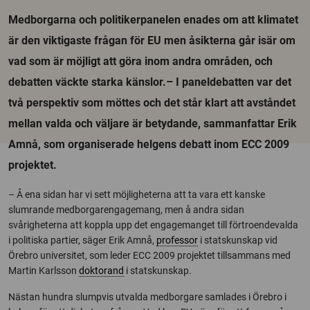
Medborgarna och politikerpanelen enades om att klimatet
är den viktigaste frågan för EU men åsikterna går isär om
vad som är möjligt att göra inom andra områden, och
debatten väckte starka känslor.– I paneldebatten var det
två perspektiv som möttes och det står klart att avståndet
mellan valda och väljare är betydande, sammanfattar Erik
Amnå, som organiserade helgens debatt inom ECC 2009
projektet.
– Å ena sidan har vi sett möjligheterna att ta vara ett kanske
slumrande medborgarengagemang, men å andra sidan
svårigheterna att koppla upp det engagemanget till förtroendevalda
i politiska partier, säger Erik Amnå,
professor
i statskunskap vid
Örebro universitet, som leder ECC 2009 projektet tillsammans med
Martin Karlsson
doktorand
i statskunskap.
Nästan hundra slumpvis utvalda medborgare samlades i Örebro i