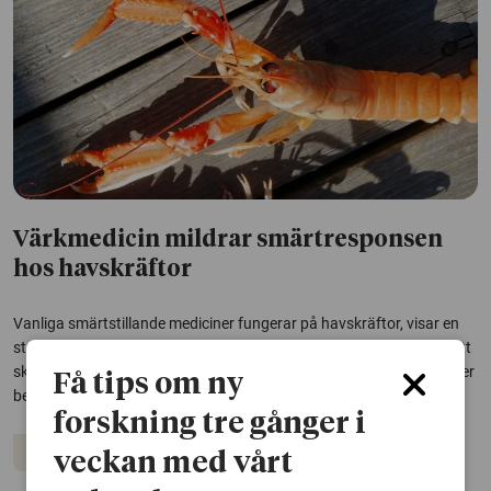
Värkmedicin mildrar smärtresponsen
hos havskräftor
Vanliga smärtstillande mediciner fungerar på havskräftor, visar en
studie från Göteborgs universitet. Det är ytterligare ett tecken på att
skaldjur kan känna smärta och att skonsammare avlivningsmetoder
Få tips om ny
behöver utvecklas, menar forskarna.
forskning tre gånger i
Djur
veckan med vårt