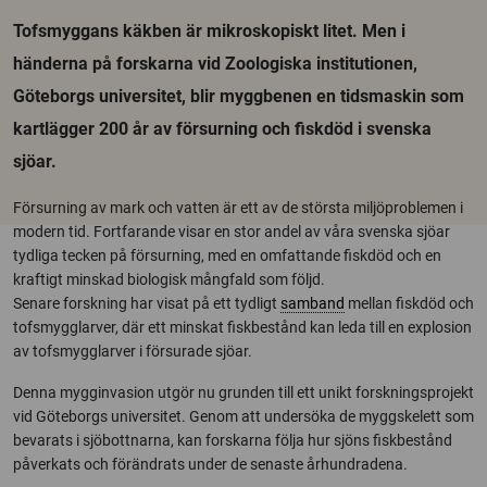
Tofsmyggans käkben är mikroskopiskt litet. Men i
händerna på forskarna vid Zoologiska institutionen,
Göteborgs universitet, blir myggbenen en tidsmaskin som
kartlägger 200 år av försurning och fiskdöd i svenska
sjöar.
Försurning av mark och vatten är ett av de största miljöproblemen i
modern tid. Fortfarande visar en stor andel av våra svenska sjöar
tydliga tecken på försurning, med en omfattande fiskdöd och en
kraftigt minskad biologisk mångfald som följd.
Senare forskning har visat på ett tydligt
samband
mellan fiskdöd och
tofsmygglarver, där ett minskat fiskbestånd kan leda till en explosion
av tofsmygglarver i försurade sjöar.
Denna mygginvasion utgör nu grunden till ett unikt forskningsprojekt
vid Göteborgs universitet. Genom att undersöka de myggskelett som
bevarats i sjöbottnarna, kan forskarna följa hur sjöns fiskbestånd
påverkats och förändrats under de senaste århundradena.