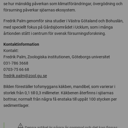
se hur mänsklig påverkan som klimatförändringar, övergödning och
försurning påverkar sjöarnas ekosystem.
Fredrik Palm genomför sina studier i Västra Götaland och Bohuslän,
med speciellt fokus på Gårdsjöområdet i Ucklum, som i många
årtionden stått i centrum för svensk försurningsforskning.
Kontaktinformation
Kontakt:
Fredrik Palm, Zoologiska institutionen, Göteborgs universitet
031-786 3668
0703-75 66 68
fredrik.palm@zool.gu.se
Bilden föreställer tofsmyggans käkben, mandibel, som varierar i
storlek från 0,1 till 0,3 millimeter. Käkbenen återfinns i sjöarnas
bottnar, normalt från några få enstaka till uppåt 100 stycken per
sedimentlager.
warning
Denna artikel är några år gammal och det kan finnas