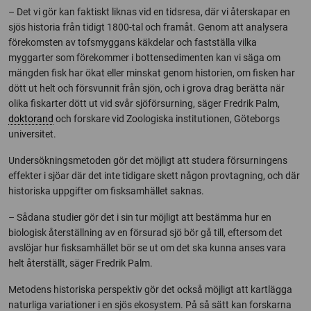
– Det vi gör kan faktiskt liknas vid en tidsresa, där vi återskapar en
sjös historia från tidigt 1800-tal och framåt. Genom att analysera
förekomsten av tofsmyggans käkdelar och fastställa vilka
myggarter som förekommer i bottensedimenten kan vi säga om
mängden fisk har ökat eller minskat genom historien, om fisken har
dött ut helt och försvunnit från sjön, och i grova drag berätta när
olika fiskarter dött ut vid svår sjöförsurning, säger Fredrik Palm,
doktorand
och forskare vid Zoologiska institutionen, Göteborgs
universitet.
Undersökningsmetoden gör det möjligt att studera försurningens
effekter i sjöar där det inte tidigare skett någon provtagning, och där
historiska uppgifter om fisksamhället saknas.
– Sådana studier gör det i sin tur möjligt att bestämma hur en
biologisk återställning av en försurad sjö bör gå till, eftersom det
avslöjar hur fisksamhället bör se ut om det ska kunna anses vara
helt återställt, säger Fredrik Palm.
Metodens historiska perspektiv gör det också möjligt att kartlägga
naturliga variationer i en sjös ekosystem. På så sätt kan forskarna