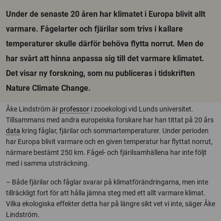
Under de senaste 20 åren har klimatet i Europa blivit allt
varmare. Fågelarter och fjärilar som trivs i kallare
temperaturer skulle därför behöva flytta norrut. Men de
har svårt att hinna anpassa sig till det varmare klimatet.
Det visar ny forskning, som nu publiceras i tidskriften
Nature Climate Change.
Åke Lindström är
professor
i zooekologi vid Lunds universitet.
Tillsammans med andra europeiska forskare har han tittat på 20 års
data
kring fåglar, fjärilar och sommartemperaturer. Under perioden
har Europa blivit varmare och en given temperatur har flyttat norrut,
närmare bestämt 250 km. Fågel- och fjärilsamhällena har inte följt
med i samma utsträckning.
– Både fjärilar och fåglar svarar på klimatförändringarna, men inte
tillräckligt fort för att hålla jämna steg med ett allt varmare klimat.
Vilka ekologiska effekter detta har på längre sikt vet vi inte, säger Åke
Lindström.