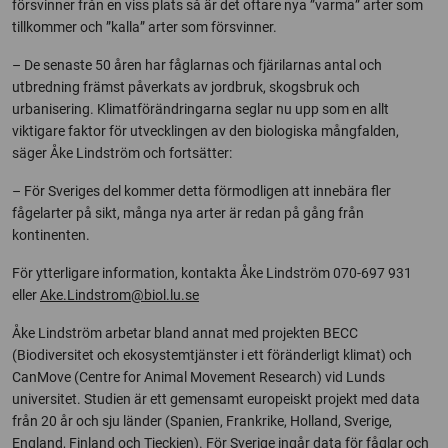
försvinner från en viss plats så är det oftare nya ”varma” arter som
tillkommer och ”kalla” arter som försvinner.
– De senaste 50 åren har fåglarnas och fjärilarnas antal och
utbredning främst påverkats av jordbruk, skogsbruk och
urbanisering. Klimatförändringarna seglar nu upp som en allt
viktigare faktor för utvecklingen av den biologiska mångfalden,
säger Åke Lindström och fortsätter:
– För Sveriges del kommer detta förmodligen att innebära fler
fågelarter på sikt, många nya arter är redan på gång från
kontinenten.
För ytterligare information, kontakta Åke Lindström 070-697 931
eller
Ake.Lindstrom@biol.lu.se
Åke Lindström arbetar bland annat med projekten BECC
(Biodiversitet och ekosystemtjänster i ett föränderligt klimat) och
CanMove (Centre for Animal Movement Research) vid Lunds
universitet. Studien är ett gemensamt europeiskt projekt med data
från 20 år och sju länder (Spanien, Frankrike, Holland, Sverige,
England, Finland och Tjeckien). För Sverige ingår data för fåglar och