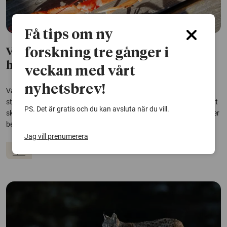
Få tips om ny
forskning tre gånger i
Värkmedicin mildrar smärtresponsen
hos havskräftor
veckan med vårt
nyhetsbrev!
Vanliga smärtstillande mediciner fungerar på havskräftor, visar en
studie från Göteborgs universitet. Det är ytterligare ett tecken på att
PS. Det är gratis och du kan avsluta när du vill.
skaldjur kan känna smärta och att skonsammare avlivningsmetoder
behöver utvecklas, menar forskarna.
Jag vill prenumerera
Djur