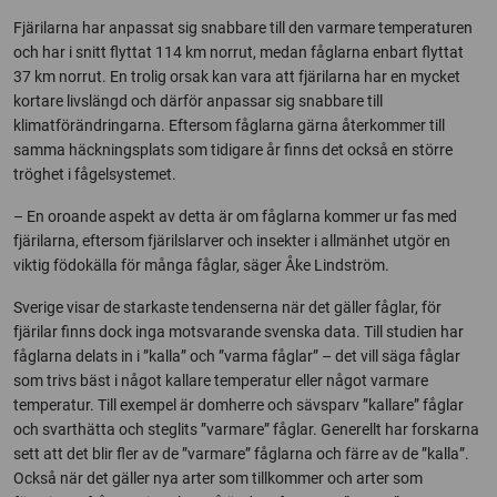
Fjärilarna har anpassat sig snabbare till den varmare temperaturen
och har i snitt flyttat 114 km norrut, medan fåglarna enbart flyttat
37 km norrut. En trolig orsak kan vara att fjärilarna har en mycket
kortare livslängd och därför anpassar sig snabbare till
klimatförändringarna. Eftersom fåglarna gärna återkommer till
samma häckningsplats som tidigare år finns det också en större
tröghet i fågelsystemet.
– En oroande aspekt av detta är om fåglarna kommer ur fas med
fjärilarna, eftersom fjärilslarver och insekter i allmänhet utgör en
viktig födokälla för många fåglar, säger Åke Lindström.
Sverige visar de starkaste tendenserna när det gäller fåglar, för
fjärilar finns dock inga motsvarande svenska data. Till studien har
fåglarna delats in i ”kalla” och ”varma fåglar” – det vill säga fåglar
som trivs bäst i något kallare temperatur eller något varmare
temperatur. Till exempel är domherre och sävsparv ”kallare” fåglar
och svarthätta och steglits ”varmare” fåglar. Generellt har forskarna
sett att det blir fler av de ”varmare” fåglarna och färre av de ”kalla”.
Också när det gäller nya arter som tillkommer och arter som