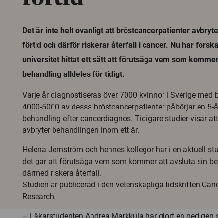
Det är inte helt ovanligt att bröstcancerpatienter avbryte
förtid och därför riskerar återfall i cancer. Nu har forsk
universitet hittat ett sätt att förutsäga vem som kommer
behandling alldeles för tidigt.
Varje år diagnostiseras över 7000 kvinnor i Sverige med b
4000-5000 av dessa bröstcancerpatienter påbörjar en 5-å
behandling efter cancerdiagnos. Tidigare studier visar att
avbryter behandlingen inom ett år.
Helena Jernström och hennes kollegor har i en aktuell s
det går att förutsäga vem som kommer att avsluta sin beh
därmed riskera återfall.
Studien är publicerad i den vetenskapliga tidskriften Can
Research.
– Läkarstudenten Andrea Markkula har gjort en gedigen