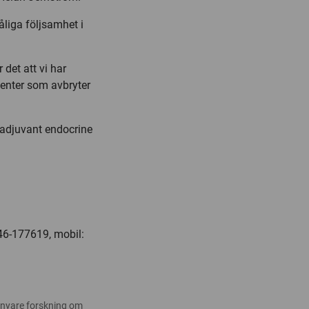
åliga följsamhet i
 det att vi har
tienter som avbryter
o adjuvant endocrine
046-177619, mobil:
 nyare forskning om