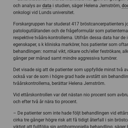
och analys av
data
i studien, säger Helena Jernström,
do
onkologi vid Lunds universitet.
Forskargruppen har studerat 417 bröstcancerpatienters jo
patologutlåtanden och de frågeformulär som patienterna fy
respektive tvåårs-kontrollerna. Utifrån dessa data har de i
egenskaper, s k kliniska markörer, hos patienter som ofta
behandlingen: normal vikt, rökare och/eller feströkare, al
gånger per månad samt mindre aggressiva tumörer.
Det visade sig att de patienter som uppfyllde minst två a
också var de som i högre grad hade avstått sin behandling
tvåårskontrollerna, berättar Helena Jernström.
Vid ettårskontrollen var det nästan nio procent som avbru
och efter två år nära tio procent.
– De patienter som inte hade följt behandlingen vid ettår
cirka tre gånger högre risk att få tidigt återfall i sin bröst
viktigt att fullfölja sin antihormoniella behandling, säge