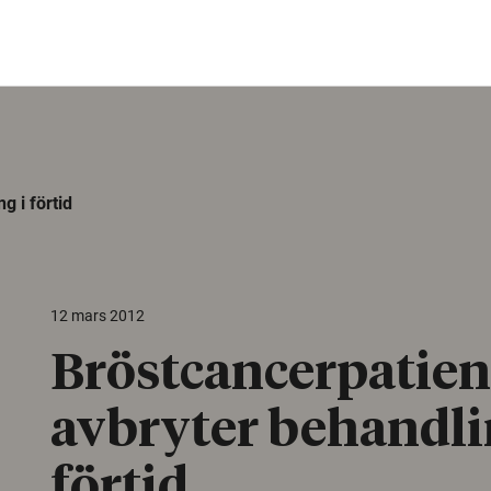
g i förtid
12 mars 2012
Bröstcancerpatien
avbryter behandli
förtid