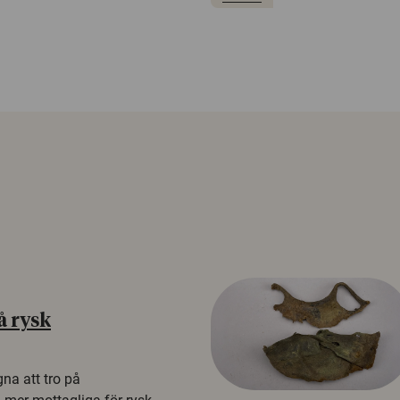
å rysk
na att tro på