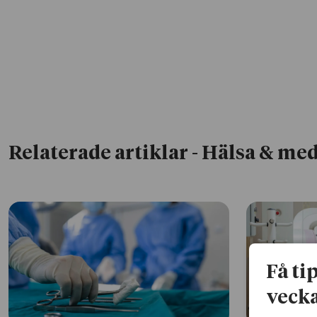
Relaterade artiklar
- Hälsa & med
Få ti
vecka