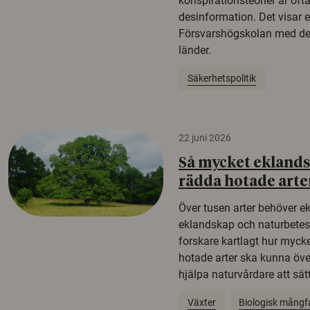
konspirationsteorier är oft
desinformation. Det visar e
Försvarshögskolan med del
länder.
Säkerhetspolitik
22 juni 2026
Så mycket eklandsk
rädda hotade arte
Över tusen arter behöver e
eklandskap och naturbetesma
forskare kartlagt hur mycke
hotade arter ska kunna öv
hjälpa naturvårdare att sätta
Växter
Biologisk mångf