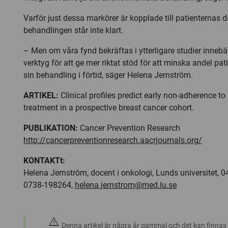
Varför just dessa markörer är kopplade till patienternas d
behandlingen står inte klart.
– Men om våra fynd bekräftas i ytterligare studier innebär
verktyg för att ge mer riktat stöd för att minska andel pa
sin behandling i förtid, säger Helena Jernström.
ARTIKEL:
Clinical profiles predict early non-adherence t
treatment in a prospective breast cancer cohort.
PUBLIKATION:
Cancer Prevention Research
http://cancerpreventionresearch.aacrjournals.org/
KONTAKTt:
Helena Jernström, docent i onkologi, Lunds universitet, 
0738-198264,
helena.jernstrom@med.lu.se
warning
Denna artikel är några år gammal och det kan finnas