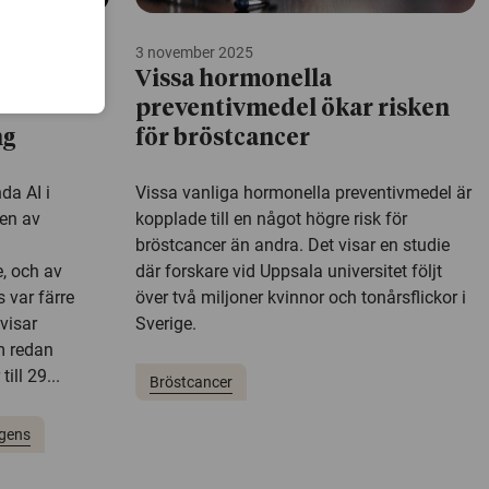
3 november 2025
fall vid
Vissa hormonella
preventivmedel ökar risken
ng
för bröstcancer
da AI i
Vissa vanliga hormonella preventivmedel är
len av
kopplade till en något högre risk för
bröstcancer än andra. Det visar en studie
, och av
där forskare vid Uppsala universitet följt
 var färre
över två miljoner kvinnor och tonårsflickor i
visar
Sverige.
m redan
till 29...
Bröstcancer
ligens