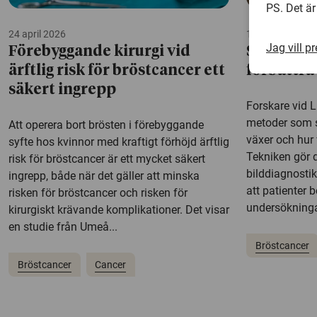
PS. Det är
24 april 2026
14 april 2026
Jag vill p
Förebyggande kirurgi vid
Simulerin
ärftlig risk för bröstcancer ett
förbättra
säkert ingrepp
Forskare vid L
metoder som s
Att operera bort brösten i förebyggande
växer och hur 
syfte hos kvinnor med kraftigt förhöjd ärftlig
Tekniken gör d
risk för bröstcancer är ett mycket säkert
bilddiagnosti
ingrepp, både när det gäller att minska
att patienter b
risken för bröstcancer och risken för
undersökningar
kirurgiskt krävande komplikationer. Det visar
en studie från Umeå...
Bröstcancer
Bröstcancer
Cancer