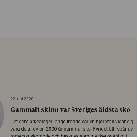
22 juni 2026
Gammalt skinn var Sveriges äldsta sko
Det som arkeologer länge trodde var en björnfäll visar sig
vara delar av en 2000 år gammal sko. Fyndet bär spår av
romerskt skomode och beskrivs som mycket ovanligt i