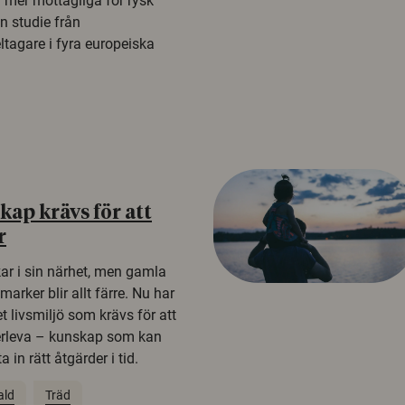
a mer mottagliga för rysk
n studie från
tagare i fyra europeiska
ap krävs för att
r
kar i sin närhet, men gamla
rker blir allt färre. Nu har
t livsmiljö som krävs för att
erleva – kunskap som kan
 in rätt åtgärder i tid.
ald
Träd