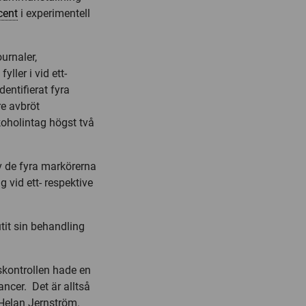
cent
i experimentell
urnaler,
ller i vid ett-
dentifierat fyra
re avbröt
koholintag högst två
v de fyra markörerna
 vid ett- respektive
tit sin behandling
skontrollen hade en
cancer. Det är alltså
r Helan Jernström.