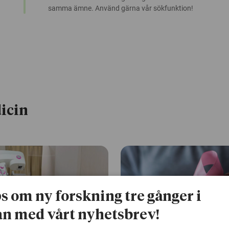
samma ämne. Använd gärna vår sökfunktion!
icin
ps om ny forskning tre gånger i
n med vårt nyhetsbrev!