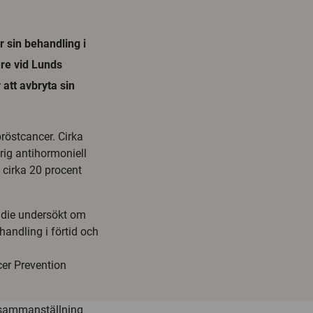
r sin behandling i
are vid Lunds
 att avbryta sin
röstcancer. Cirka
rig antihormoniell
 cirka 20 procent
tudie undersökt om
andling i förtid och
cer Prevention
 sammanställning