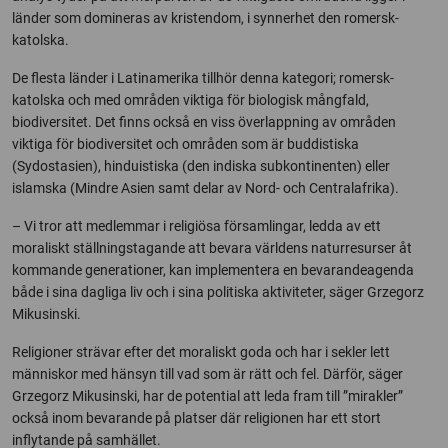
länder som domineras av kristendom, i synnerhet den romersk-
katolska.
De flesta länder i Latinamerika tillhör denna kategori; romersk-
katolska och med områden viktiga för biologisk mångfald,
biodiversitet. Det finns också en viss överlappning av områden
viktiga för biodiversitet och områden som är buddistiska
(Sydostasien), hinduistiska (den indiska subkontinenten) eller
islamska (Mindre Asien samt delar av Nord- och Centralafrika).
– Vi tror att medlemmar i religiösa församlingar, ledda av ett
moraliskt ställningstagande att bevara världens naturresurser åt
kommande generationer, kan implementera en bevarandeagenda
både i sina dagliga liv och i sina politiska aktiviteter, säger Grzegorz
Mikusinski.
Religioner strävar efter det moraliskt goda och har i sekler lett
människor med hänsyn till vad som är rätt och fel. Därför, säger
Grzegorz Mikusinski, har de potential att leda fram till ”mirakler”
också inom bevarande på platser där religionen har ett stort
inflytande på samhället.