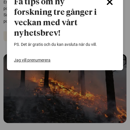
Få tips om ny
En studie visar för första gången hur samspelet mellan växter och
pollinatörer bidrar med viktiga näringsämnen till människor.
forskning tre gånger i
Samtidigt kan förlust av biologisk mångfald och minskning av
pollinatörer hota både näring och försörjning.
veckan med vårt
nyhetsbrev!
Biologisk mångfald
Humlor
Jordbruk
PS. Det är gratis och du kan avsluta när du vill.
Jag vill prenumerera