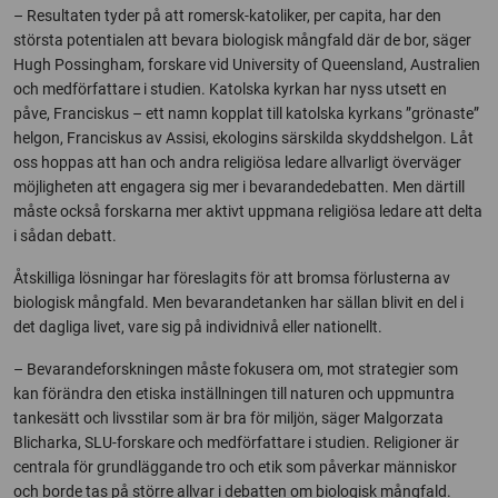
– Resultaten tyder på att romersk-katoliker, per capita, har den
största potentialen att bevara biologisk mångfald där de bor, säger
Hugh Possingham, forskare vid University of Queensland, Australien
och medförfattare i studien. Katolska kyrkan har nyss utsett en
påve, Franciskus – ett namn kopplat till katolska kyrkans ”grönaste”
helgon, Franciskus av Assisi, ekologins särskilda skyddshelgon. Låt
oss hoppas att han och andra religiösa ledare allvarligt överväger
möjligheten att engagera sig mer i bevarandedebatten. Men därtill
måste också forskarna mer aktivt uppmana religiösa ledare att delta
i sådan debatt.
Åtskilliga lösningar har föreslagits för att bromsa förlusterna av
biologisk mångfald. Men bevarandetanken har sällan blivit en del i
det dagliga livet, vare sig på individnivå eller nationellt.
– Bevarandeforskningen måste fokusera om, mot strategier som
kan förändra den etiska inställningen till naturen och uppmuntra
tankesätt och livsstilar som är bra för miljön, säger Malgorzata
Blicharka, SLU-forskare och medförfattare i studien. Religioner är
centrala för grundläggande tro och etik som påverkar människor
och borde tas på större allvar i debatten om biologisk mångfald.